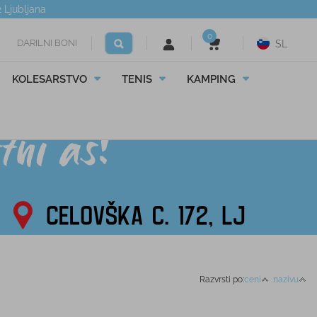
2
Ljubljana
0
DARILNI BONI
SL
KOLESARSTVO
TENIS
KAMPING
Razvrsti po:
ceni
nazivu