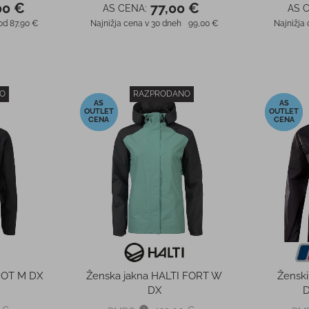
00 €
77,00 €
AS CENA:
AS 
od 87,90 €
Najnižja cena v 30 dneh
99,00 €
Najnižja
O
RAZPRODANO
-40%
-50%
ROT M DX
Ženska jakna HALTI FORT W
Žensk
DX
D