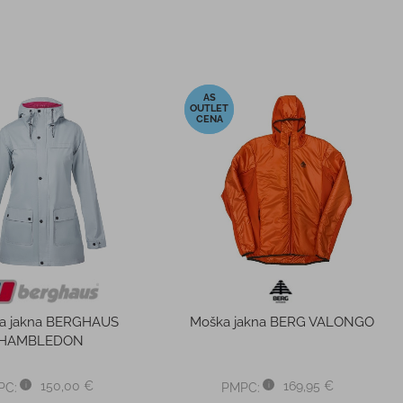
-61%
a jakna BERGHAUS
Moška jakna BERG VALONGO
HAMBLEDON
150,00 €
169,95 €
PC:
PMPC: