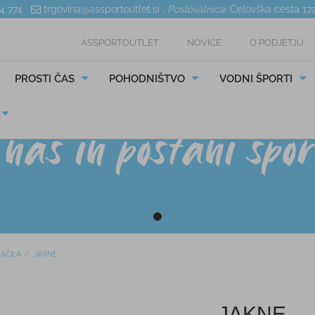
04 774
trgovina@assportoutlet.si
,
Poslovalnica:
Celovška cesta 17
ASSPORTOUTLET
NOVICE
O PODJETJU
PROSTI ČAS
POHODNIŠTVO
VODNI ŠPORTI
AČILA
JAKNE
JAKNE