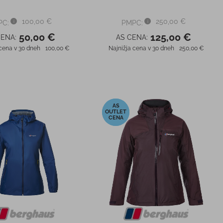
100,00 €
250,00 €
PC:
PMPC:
50,00 €
125,00 €
CENA:
AS CENA:
 cena v 30 dneh
100,00 €
Najnižja cena v 30 dneh
250,00 €
-50%