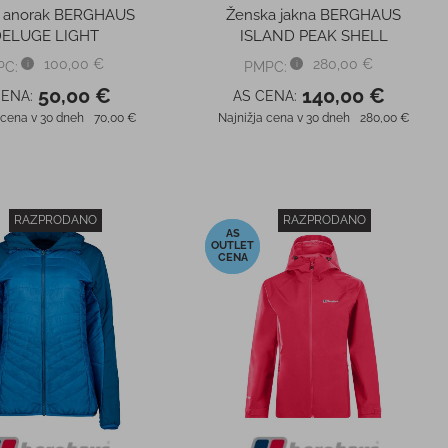
i anorak BERGHAUS
Ženska jakna BERGHAUS
ELUGE LIGHT
ISLAND PEAK SHELL
100,00 €
280,00 €
PC:
PMPC:
50,00 €
140,00 €
CENA:
AS CENA:
 cena v 30 dneh
70,00 €
Najnižja cena v 30 dneh
280,00 €
RAZPRODANO
RAZPRODANO
-53%