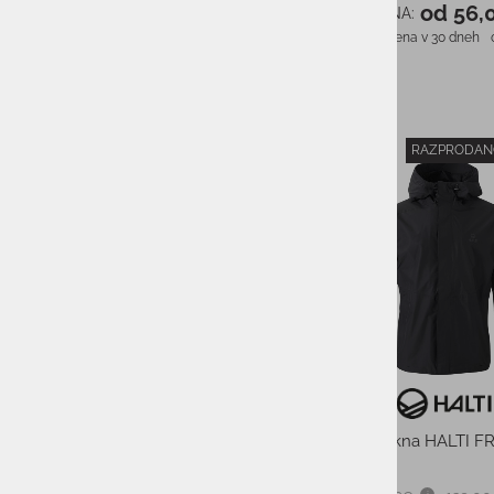
od 56,
AS CENA:
Najnižja cena v 30 dneh
RAZPRODAN
-40%
Moška jakna HALTI F