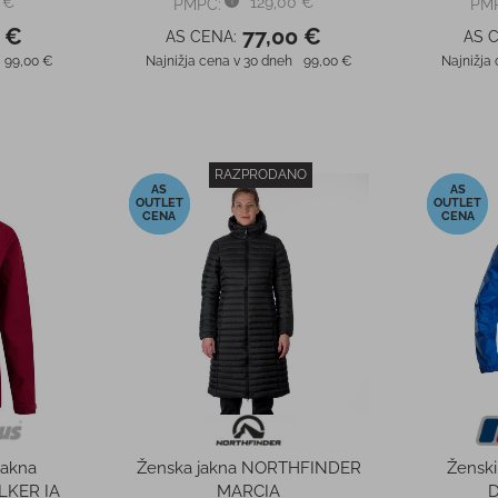
 €
129,00 €
PMPC:
PM
 €
77,00 €
AS CENA:
AS 
99,00 €
Najnižja cena v 30 dneh
99,00 €
Najnižja
RAZPRODANO
-50%
-50%
jakna
Ženska jakna NORTHFINDER
Žensk
KER IA
MARCIA
D