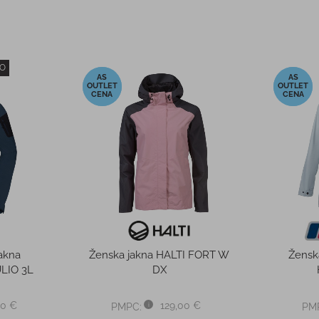
O
-40%
-50%
jakna
Ženska jakna HALTI FORT W
Žensk
LIO 3L
DX
90 €
129,00 €
PMPC:
PM