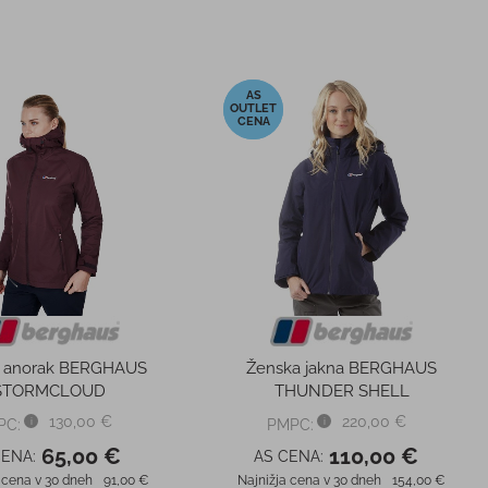
-50%
i anorak BERGHAUS
Ženska jakna BERGHAUS
STORMCLOUD
THUNDER SHELL
130,00 €
220,00 €
PC:
PMPC:
65,00 €
110,00 €
CENA:
AS CENA:
 cena v 30 dneh
91,00 €
Najnižja cena v 30 dneh
154,00 €