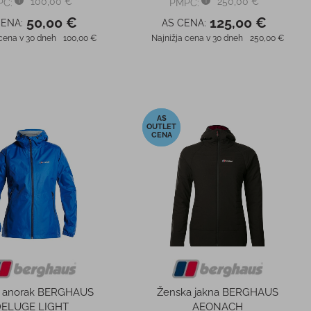
100,00 €
250,00 €
PC:
PMPC:
50,00 €
125,00 €
CENA:
AS CENA:
 cena v 30 dneh
100,00 €
Najnižja cena v 30 dneh
250,00 €
-50%
i anorak BERGHAUS
Ženska jakna BERGHAUS
ELUGE LIGHT
AEONACH