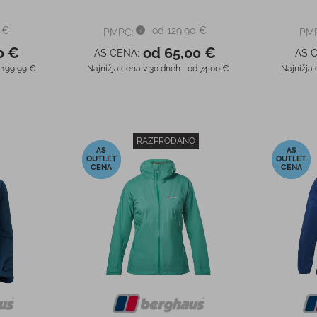
 €
od 129,90 €
PMPC:
PM
0 €
od 65,00 €
AS CENA:
AS 
199,99 €
Najnižja cena v 30 dneh
od 74,00 €
Najnižja
RAZPRODANO
-50%
-50%