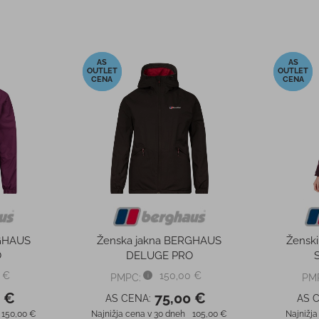
-50%
-50%
RGHAUS
Ženska jakna BERGHAUS
Žensk
O
DELUGE PRO
 €
150,00 €
PMPC:
PM
0 €
75,00 €
AS CENA:
AS 
150,00 €
Najnižja cena v 30 dneh
105,00 €
Najnižja