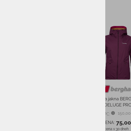
TENIS
KAMPING
-50%
DARILNI BONI
SKIROJI/ROLERJI
BLAGOVNA ZNAMKA:
SAMO NA ZALOGI
Ženska jakna BE
Samo zaloga
DELUGE PR
POPUST
150,00
PMPC:
75,0
od 10%-20%
AS CENA:
Najnižja cena v 30 dneh