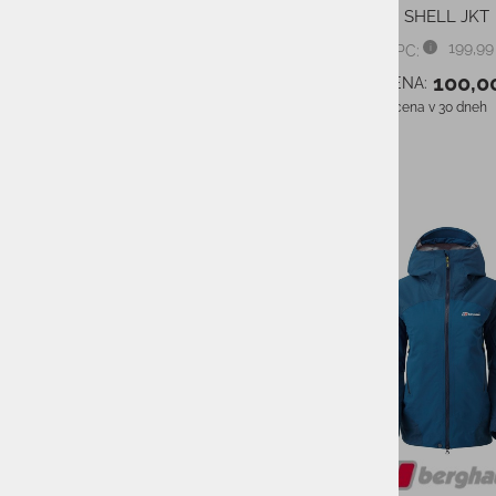
SHELL JKT
199,99
PMPC:
100,0
AS CENA:
Najnižja cena v 30 dneh
-50%