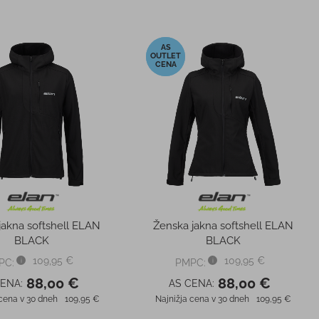
-20%
jakna softshell ELAN
Ženska jakna softshell ELAN
BLACK
BLACK
109,95 €
109,95 €
PC:
PMPC:
88,00 €
88,00 €
CENA:
AS CENA:
 cena v 30 dneh
109,95 €
Najnižja cena v 30 dneh
109,95 €