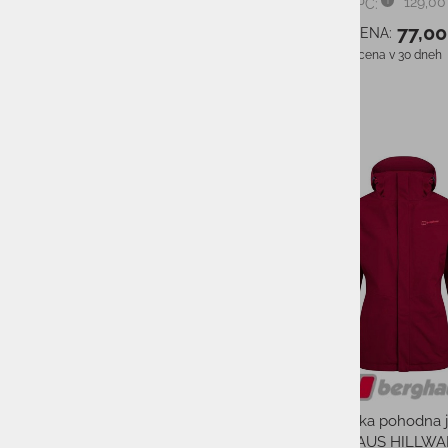
129,00
PMPC:
77,00
AS CENA:
Najnižja cena v 30 dneh
-50%
Ženska pohodna 
BERGHAUS HILLWAL