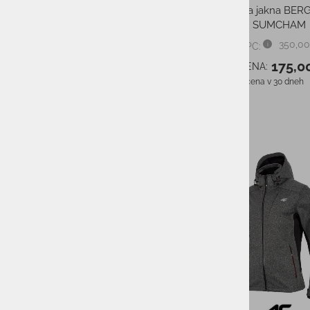
Ženska jakna BE
SUMCHAM
350,00
PMPC:
175,0
AS CENA:
Najnižja cena v 30 dneh
-30%