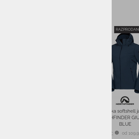
od 20% do 30%
od 30% do 50%
od 50% in več
RAZPRODAN
SPOL:
-49%
VELIKOST
VRSTA ARTIKLA:
BARVA:
Moška softshell 
NORTHFINDER GIU
BLUE
CENA:
od 109,
PMPC:
0 €
301 €