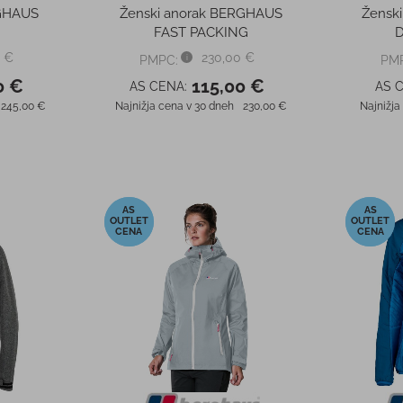
RGHAUS
Ženski anorak BERGHAUS
Žensk
FAST PACKING
D
 €
230,00 €
PMPC:
PM
0 €
115,00 €
AS CENA:
AS 
245,00 €
Najnižja cena v 30 dneh
230,00 €
Najnižja
-50%
-50%