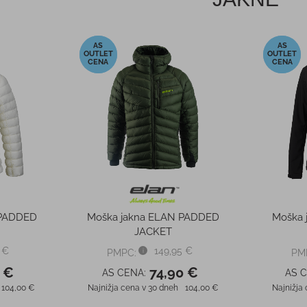
-50%
-20%
 PADDED
Moška jakna ELAN PADDED
Moška 
JACKET
 €
149,95 €
PMPC:
PM
 €
74,90 €
AS CENA:
AS 
104,00 €
Najnižja cena v 30 dneh
104,00 €
Najnižja