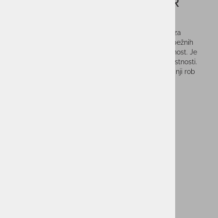
Ženska jakna NORTHFINDER
MARCIA
Ženska jakna NORTHFINDER MARCIA je zasnovana za
hladnejše vreme. Ohranja toploto in je izdelana iz trpežnih
materialov, ima preverjen kroj in univerzalno uporabnost. Je
enostavna za vzdrževanje in ima dobre izolacijske lastnosti.
Fiksna 3D kapuca ščiti pred slabim vremenom, spodnji rob
jakne in rokavi pa so zaključeni z elastičnim robom.
Vprašaj za izdelek
Cenik dostav
PMPC:
129,90 €
74,00 €
AS CENA:
Najnižja cena v 30 dneh
129,90 €