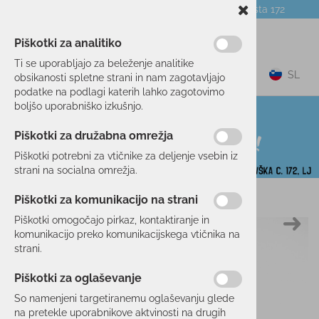
Telefon:
059 104 774
Poslovalnica:
Celovška cesta 172
NOVICE
O PODJETJU
DARILNI BONI
Piškotki za analitiko
Ti se uporabljajo za beleženje analitike
0
SL
obsikanosti spletne strani in nam zagotavljajo
podatke na podlagi katerih lahko zagotovimo
boljšo uporabniško izkušnjo.
Piškotki za družabna omrežja
Piškotki potrebni za vtičnike za deljenje vsebin iz
strani na socialna omrežja.
Piškotki za komunikacijo na strani
Domov
POHODNIŠTVO
OBLAČILA
JAKNE
Piškotki omogočajo pirkaz, kontaktiranje in
komunikacijo preko komunikacijskega vtičnika na
strani.
Piškotki za oglaševanje
So namenjeni targetiranemu oglaševanju glede
na pretekle uporabnikove aktvinosti na drugih