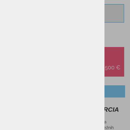
IZBRANO:
XS
OPIS IZDELKA
Ženska jakna NORTHFINDER MARCIA
Ženska jakna NORTHFINDER MARCIA je zasnovana za
hladnejše vreme. Ohranja toploto in je izdelana iz trpežnih