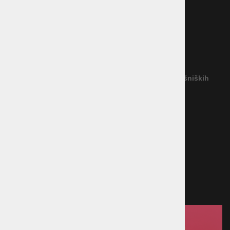
Dostava blaga
Vračilo blaga
Garancija
Reševanje potrošniških sporov
(Podjetje ne priznava nobenega izvajalca IRPS)
Povezava na platformo za spletno reševanje potrošniških
sporov
Načini plačila
Kreditna kartica
Predračun
Po povzetju
Plačilo ob prevzemu v trgovini