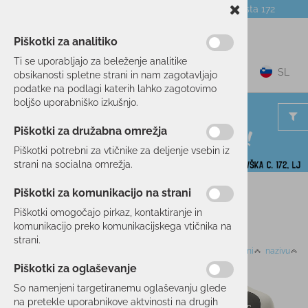
Telefon:
059 104 774
Poslovalnica:
Celovška cesta 172
NOVICE
O PODJETJU
DARILNI BONI
Piškotki za analitiko
Ti se uporabljajo za beleženje analitike
0
SL
obsikanosti spletne strani in nam zagotavljajo
podatke na podlagi katerih lahko zagotovimo
boljšo uporabniško izkušnjo.
Piškotki za družabna omrežja
Piškotki potrebni za vtičnike za deljenje vsebin iz
strani na socialna omrežja.
KOLESARSTVO
Piškotki za komunikacijo na strani
Piškotki omogočajo pirkaz, kontaktiranje in
komunikacijo preko komunikacijskega vtičnika na
Domov
KOLESARSTVO
strani.
Razvrsti po:
ceni
nazivu
Piškotki za oglaševanje
So namenjeni targetiranemu oglaševanju glede
-35%
-35%
na pretekle uporabnikove aktvinosti na drugih