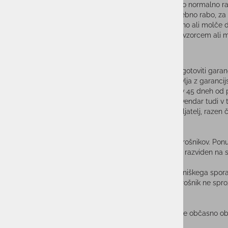
če blago nima lastnosti, ki so potrebne za njeno normalno ra
če blago nima lastnosti, ki so potrebne za posebno rabo, za 
če blago nima lastnosti in odlik, ki so bile izrecno ali molč
če je prodajalec izročil blago, ki se ne ujema z vzorcem ali 
GARANCIJA:
Proizvajalec je, v skladu z zakonom, dolžan kupcu zagotoviti gara
pooblaščenem servisu. Garancijo lahko kupec uveljavlja z garancij
Proizvajalec je dolžan garancijsko popravilo opraviti v 45 dneh o
Kupec lahko garancijo uveljavlja tudi pri prodajalcu, vendar tudi v 
garancijskem listu. Stroške pošiljanja vedno krije pošiljatelj, raze
PRITOŽBE IN SPORI:
Ponudnik spoštuje veljavno zakonodajo o varstvu potrošnikov. Ponud
poštnega naslova ali pisno na naslov ponudnika, ki je razviden na s
Ponudnik se zaveda, da je bistvena značilnost potrošniškega spora
samega spora. To je tudi glavna ovira, da kupec/potrošnik ne spro
OBVEŠČANJE:
S strinjanjem s splošnimi pogoji ob nakupu dovoljujete občasno ob