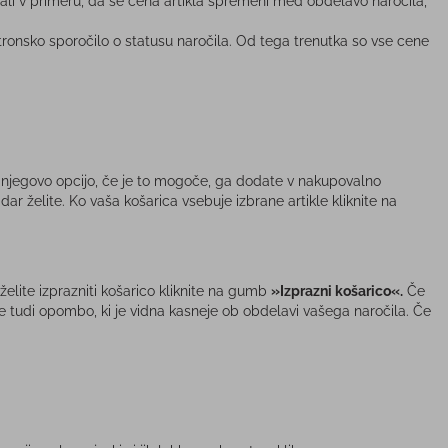
ali v primeru, da se cena artikla spremeni med obdelavo naročila,
nsko sporočilo o statusu naročila. Od tega trenutka so vse cene
rete njegovo opcijo, če je to mogoče, ga dodate v nakupovalno
dar želite. Ko vaša košarica vsebuje izbrane artikle kliknite na
želite izprazniti košarico kliknite na gumb
»Izprazni košarico«.
Če
 tudi opombo, ki je vidna kasneje ob obdelavi vašega naročila. Če