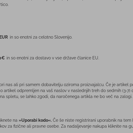
tico.
 EUR
in so enotni za celotno Slovenijo.
00€
in so enotni za dostavo v vse države članice EU.
ri nas ali pri samem dobavitelju oziroma proizvajalcu. Če je artikel pri 
o artikel odpremljen na vaš naslov v naslednjih treh do sedmih (3-7)
udi na spletu, se lahko zgodi, da naročenega artikla ne bo več na za
liknete na
»Uporabi kodo«.
Če še niste registrirani uporabnik na tem
kov za fizične ali pravne osebe. Za nadaljevanje nakupa kliknite na