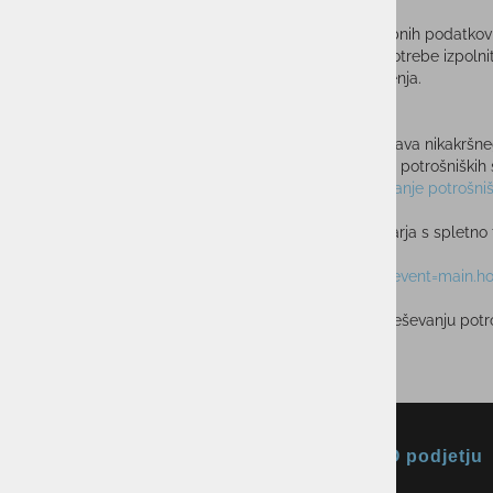
VAROVANJE OSEBNIH PODATKOV:
Ponudnik se zavezuje k trajnemu varovanju vseh osebnih podatkov
Ponudnik bo osebne podatke uporabil izključno za potrebe izpolnit
osebi brez vašega predhodnega in izrecnega dovoljenja.
IZVENSODNO REŠEVANJE SPOROV:
Skladno z zakonskimi normativi Okmal d.o.o. ne priznava nikakršneg
sprožil v skladu z Zakonom o izvensodnem reševanju potrošniških 
Elektronska povezava do platforme za spletno reševanje potrošniš
Okmal d.o.o., kot ponudnik blaga in storitev ki se ukvarja s spletn
(SRPS). Platforma je na voljo potrošnikom tukaj:
https://webgate.ec.europa.eu/odr/main/index.cfm?event=main.
Navedena ureditev izhaja iz Zakona o izvensodnem reševanju potr
Uredbe (ES) št. 2016/2004 in Direktive 2009/22/ES.
Okmal, trgovina, storitve in
O podjetju
proizvodnja d.o.o. Ljubljana