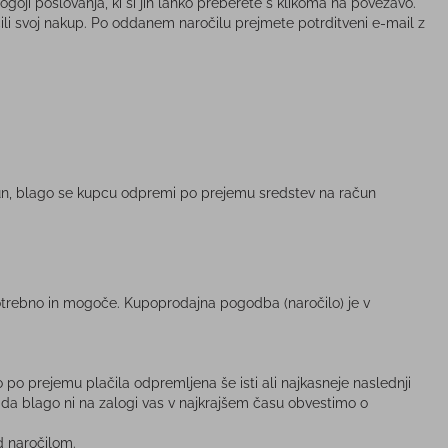
goji poslovanja, ki si jih lahko preberete s klikoma na povezavo.
čili svoj nakup. Po oddanem naročilu prejmete potrditveni e-mail z
un, blago se kupcu odpremi po prejemu sredstev na račun
e potrebno in mogoče. Kupoprodajna pogodba (naročilo) je v
po prejemu plačila odpremljena še isti ali najkasneje naslednji
, da blago ni na zalogi vas v najkrajšem času obvestimo o
d naročilom.