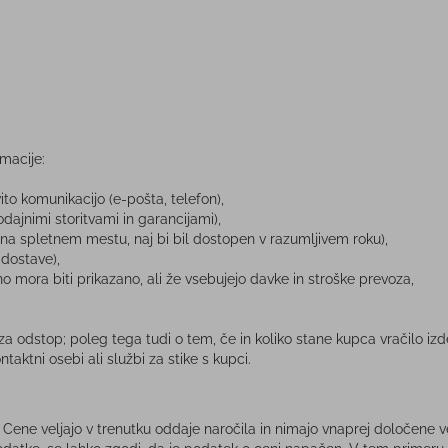
macije:
to komunikacijo (e-pošta, telefon),
dajnimi storitvami in garancijami),
bi na spletnem mestu, naj bi bil dostopen v razumljivem roku),
 dostave),
 mora biti prikazano, ali že vsebujejo davke in stroške prevoza,
a odstop; poleg tega tudi o tem, če in koliko stane kupca vračilo izd
taktni osebi ali službi za stike s kupci.
ene veljajo v trenutku oddaje naročila in nimajo vnaprej določene ve