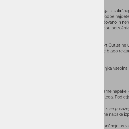
VRAČILO BLAGA:
Potrošnik ima pravico, da v 14 dneh od prevzema blaga iz kakršnega
trgovina@assportoutlet.si. Obrazec za odstop od pogodbe najdet
neposredne stroške vračila. Blago mora biti nepoškodovano in nerab
najkasneje pa v 14 dneh po prejemu sporočila o odstopu potrošni
VRAČILO BLAGA KOT REKLAMACIJA:
V primeru da kupljeno blago v spletni trgovini As Sport Outlet ne ust
drugače odstopa od kupčevega naročila, lahko kupec blago rekla
VRAČILO POŠKODOVANIH POŠILJK:
V primeru, da je paket fizično poškodovan, v njem manjka vsebina 
bo reklamacija rešena v najkrajšem možnem času.
STVARNA NAPAKA:
Potrošnik lahko uveljavlja svoje pravice iz naslova stvarne napake
opisati napako in prodajalcu omogočiti, da stvar pregleda. Podjetj
reklamacijo odzvati v 8 dneh.
Prodajalec ne odgovarja za stvarne napake na blagu, ki se pokažejo p
roku šest mesecev od izročitve. Za uveljavljanje stvarne napake iz
Pravico do uveljavljanja stvarne napake na artiklu natančneje urej