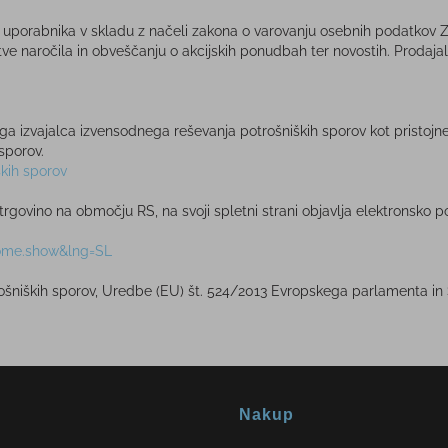
 uporabnika v skladu z načeli zakona o varovanju osebnih podatkov 
ve naročila in obveščanju o akcijskih ponudbah ter novostih. Prodajal
a izvajalca izvensodnega reševanja potrošniških sporov kot pristojne
sporov.
kih sporov
o trgovino na območju RS, na svoji spletni strani objavlja elektronsk
home.show&lng=SL
ošniških sporov, Uredbe (EU) št. 524/2013 Evropskega parlamenta in
Nakup