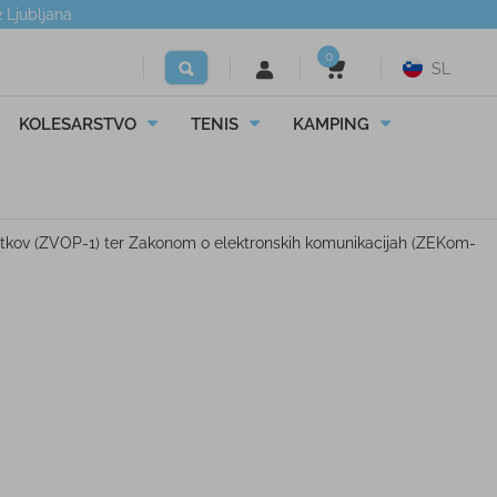
2
Ljubljana
0
SL
KOLESARSTVO
TENIS
KAMPING
datkov (ZVOP-1) ter Zakonom o elektronskih komunikacijah (ZEKom-