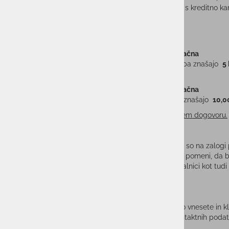
Izberete lahko med plačilom po predračunu in s kreditno kar
STROŠKI DOSTAVE:
Slovenija
Dostava je za vsa naročila nad 100,00€ brezplačna
Stroški dostave pri naročilih nižjih od
100,00€
pa znašajo
5
Države članice EU
Dostava je za vsa naročila nad 850,00€ brezplačna
Stroški dostave pri naročilih nižjih od
850,00€
znašajo
10,
V ostale države blago pošiljamo samo po predhodnem dogovoru.
ZALOGA IN DOBAVA:
V spletni trgovini As Sport Outlet ponujamo artikle, ki so na zalogi p
bo pripravljen za pošiljanje v 3-7 delovnih dneh«,
kar pomeni, da b
Ker artikle prodajamo vzporedno v naši fizični poslovalnici kot t
času, vaše naročilo/plačilo pa bo stornirano.
KODA ZA POPUST:
V kolikor imate kodo za popust ali kodo bona jo lahko vnesete in k
dostavo. V zavihku lahko izberete možnost vnosa kontaktnih podat