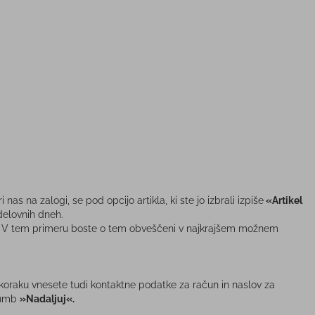
nas na zalogi, se pod opcijo artikla, ki ste jo izbrali izpiše
«Artikel
 delovnih dneh.
logi. V tem primeru boste o tem obveščeni v najkrajšem možnem
 koraku vnesete tudi kontaktne podatke za račun in naslov za
 gumb
»Nadaljuj«.