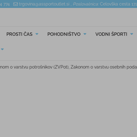
04 774
trgovina@assportoutlet.si
,
Poslovalnica:
Celovška cesta 17
PROSTI ČAS
POHODNIŠTVO
VODNI ŠPORTI
akonom o varstvu potrošnikov (ZVPot), Zakonom o varstvu osebnih po