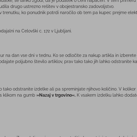
podatke, se lahko zgodi, da je podatek o ceni napačen. V tem primeru 
ila drugo ustrezno rešitev v obojestransko zadovoljstvo.
enutku, ko ponudnik potrdi naročilo ob tem pa kupec prejme elektro
odajalni na Celovški c. 172 v Ljubljani.
 24 ur na dan vse dni v tednu. Ko se odločite za nakup artikla in izbe
dajate poljubno število artiklov, prav tako tako jih lahko odstranite ka
ako odstranite izdelke ali pa spreminjate njihovo količino. V kolikor 
o s klikom na gumb
»Nazaj v trgovino«.
K vsakem izdelku lahko dodate