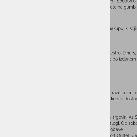
V tem koraku imate pregled celotnega naročila z vsemi podatki o na
Po pregledu naročila za končno oddajo naročila kliknete na gumb
vsemi podrobnostmi o oddanem naročilu.
KORAK: NAROČILO ODDANO
V tem koraku so prikazani vse podrobnosti o vašem nakupu, ki si jih
NAČINI PLAČILA:
Po povzetju
ob dostavi paketa.
S kreditno kartico
Activa, MasterCard, Visa, Maestro, Diners,
Z nakazilom na TRR račun
podjetja Okmal d.o.o po izdanem 
prodajalca.
S PAYPAL računom
Z LEYNPAY
obročnim načinom plačila
As Sport Outlet kupcu izda račun na tretjem mediju z razčlenjenimi 
elektronski obliki shranjena na strežniku ponudnika in kupcu dos
NAČIN DOSTAVE:
Po pošti
za dostavo naročenega blaga v spletni trgovini As S
delovni dan v primeru, da je blago pri nas na zalogi. Ob sob
možnostih dobave, kot je navedeno v pogojih dobave.
Osebni prevzem
je možen v naši trgovini As Sport Outlet, C