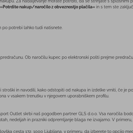
kupu. Za nadaljevanje morate potrditi, da se strinjate s splošnimi po
»Potrdite nakup/naročilo z obveznostjo plačila«
in s tem ste zaklju
 po potrebi lahko tudi natisnete.
predračunu. Ob naročilu kupec po elektronski pošti prejme predrač
stroški in navodili, kako odstopiti od nakupa in izdelke vrniti, če j
topna v vsakem trenutku v njegovem uporabniškem profilu.
port Outlet skrbi naš pogodben partner GLS d.o.o. Vsa naročila bodo 
otah, nedeljah in prazniki odpremljanje blaga ne izvajamo. V primeru
elovška cesta 172, 1000 Ljubljana, v primeru, da izberete to opcijo me