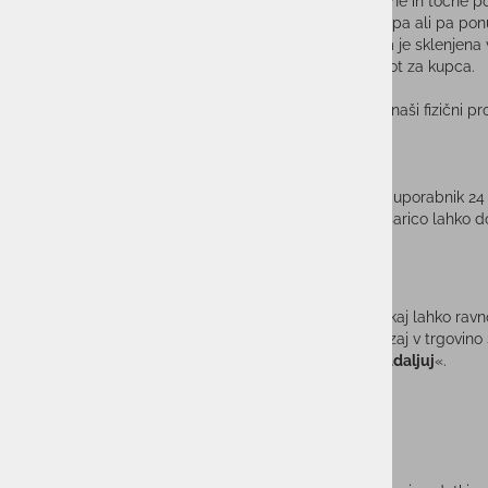
Kljub izjemnim naporom, da bi zagotovili najbolj ažurne in točne 
bo As Sport Outlet kupcu omogočila odstop od nakupa ali pa ponud
Kupoprodajna pogodba med ponudnikom in kupcem je sklenjena v tr
in drugi pogoji fiksirani in veljajo tako za ponudnika, kot za kupca.
* Cene v spletni trgovini se lahko razlikujejo od cen v naši fizični pr
KORAKI NAKUPA:
Pogodba se sklene izključno v slovenskem jeziku.
Artikle lahko naročite kot registrirani ali neregistrirani uporabnik
košarico s klikom na gumb »
Dodaj v košarico
«. V košarico lahko do
gumb
»Na blagajno«.
KORAK: PREGLED KOŠARICE
V prvem koraku se vam prikaže pregled košarice. Tukaj lahko ravno t
pa vas zanima še kakšen izdelek , se lahko vrnete nazaj v trgovin
ste prepričani v nakup artiklov, kliknete na gumb »
Nadaljuj
«.
KORAK: IZBIRA NAČINA PLAČILA IN DOSTAVE
Na tem koraku izberete načine plačila in dostave.
KORAK: PREGLED IN POTRDITEV NAROČILA
​