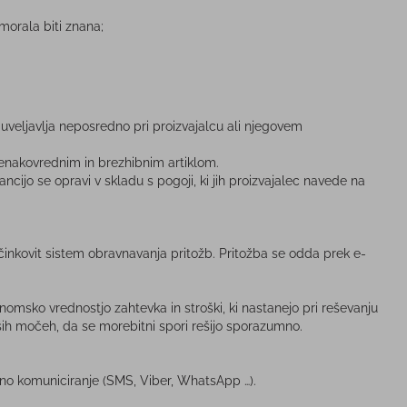
morala biti znana;
uveljavlja neposredno pri proizvajalcu ali njegovem
 enakovrednim in brezhibnim artiklom.
ncijo se opravi v skladu s pogoji, ki jih proizvajalec navede na
činkovit sistem obravnavanja pritožb. Pritožba se odda prek e-
msko vrednostjo zahtevka in stroški, ki nastanejo pri reševanju
ših močeh, da se morebitni spori rešijo sporazumno.
lno komuniciranje (SMS, Viber, WhatsApp …).