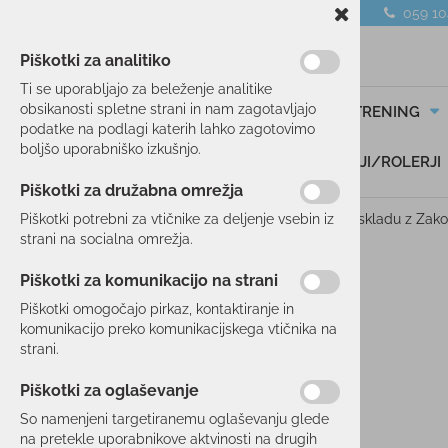
059 1
Piškotki za analitiko
Ti se uporabljajo za beleženje analitike
obsikanosti spletne strani in nam zagotavljajo
SMUČANJE
TEK/TRENING
podatke na podlagi katerih lahko zagotovimo
boljšo uporabniško izkušnjo.
DARILNI BONI
SKIROJI/ROLERJI
NATISNI SPLOŠNE POGOJE
Piškotki za družabna omrežja
POGOJI POSLOVANJA
Pogoji poslovanja spletne trgovine Okmal d.o.o. so v skladu z Z
Piškotki potrebni za vtičnike za deljenje vsebin iz
1).
strani na socialna omrežja.
INFORMACIJE O PODJETJU
Piškotki za komunikacijo na strani
Okmal, trgovina, storitve in proizvodnja d.o.o.
Piškotki omogočajo pirkaz, kontaktiranje in
P.E.: As Sport Outlet
komunikacijo preko komunikacijskega vtičnika na
Celovška cesta 172, 1000 Ljubljana
strani.
ID za DDV: SI 85040622
TRR: SI56 3300 0001 0176 746
Piškotki za oglaševanje
Smo davčni zavezanec.
So namenjeni targetiranemu oglaševanju glede
Matična številka: 5729726000
na pretekle uporabnikove aktvinosti na drugih
Registrski organ: Okrožno sodišče Ljubljana