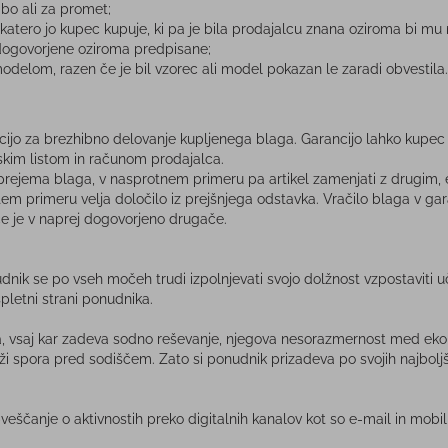
bo ali za promet;
katero jo kupec kupuje, ki pa je bila prodajalcu znana oziroma bi mu 
e dogovorjene oziroma predpisane;
modelom, razen če je bil vzorec ali model pokazan le zaradi obvestila.
ncijo za brezhibno delovanje kupljenega blaga. Garancijo lahko kupec 
skim listom in računom prodajalca.
d prejema blaga, v nasprotnem primeru pa artikel zamenjati z drugim,
tem primeru velja določilo iz prejšnjega odstavka. Vračilo blaga v gara
n če je v naprej dogovorjeno drugače.
nik se po vseh močeh trudi izpolnjevati svojo dolžnost vzpostaviti u
pletni strani ponudnika.
, vsaj kar zadeva sodno reševanje, njegova nesorazmernost med ekono
ži spora pred sodiščem. Zato si ponudnik prizadeva po svojih najbolj
veščanje o aktivnostih preko digitalnih kanalov kot so e-mail in mobi