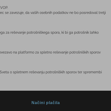
ZVOP.
ec se zavezuje, da vaših osebnih podatkov ne bo posredoval tretji
ga za reševanje potrošniškega spora, ki bi ga potrošnik lahko
o povezavo na platformo za spletno reševanje potrošniških sporov
 Sveta o spletnem reševanju potrošniških sporov ter spremembi
Načini plačila