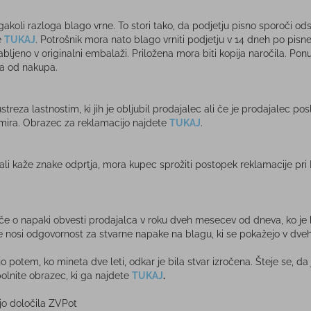
koli razloga blago vrne. To stori tako, da podjetju pisno sporoči od
e
TUKAJ
. Potrošnik mora nato blago vrniti podjetju v 14 dneh po pis
ljeno v originalni embalaži. Priložena mora biti kopija naročila. Pon
ka od nakupa.
reza lastnostim, ki jih je obljubil prodajalec ali če je prodajalec pos
mira. Obrazec za reklamacijo najdete
TUKAJ
.
ali kaže znake odprtja, mora kupec sprožiti postopek reklamacije pri
, če o napaki obvesti prodajalca v roku dveh mesecev od dneva, ko je
e nosi odgovornost za stvarne napake na blagu, ki se pokažejo v dveh (
otem, ko mineta dve leti, odkar je bila stvar izročena. Šteje se, da j
polnite obrazec, ki ga najdete
TUKAJ
.
ajo določila ZVPot