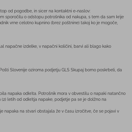
stop od pogodbe, in sicer na kontaktni e-naslov:
nem sporočilu o odstopu potrošnika od nakupa, s tem da sam krije
udnik vrne celotno kupnino (brez poštnine) takoj ko je mogoče,
lal napačne izdelke, v napačni količini, barvi ali blago kako
 Pošti Slovenije oziroma podjetju GLS Skupaj bomo poskrbeli, da
 bila napaka odkrita. Potrošnik mora v obvestilu o napaki natančno
2) letih od odkritja napake, podjetje pa se je dolžno na
e napaka na stvari obstajala že v času izročitve, če se pojavi v