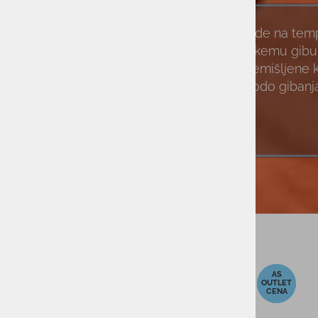
Ne glede na tempo
vsakemu gibu.
premišljene 
svobodo gibanja
-40%
-23%