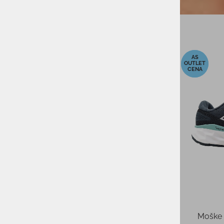
-40%
-40%
Ženske tekaške superge NEW
Moške 