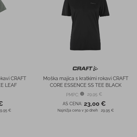
rokavi CRAFT
Moška majica s kratkimi rokavi CRAFT
E LEAF
CORE ESSENCE SS TEE BLACK
29,95 €
PMPC:
€
23,00 €
AS CENA:
9,95 €
Najnižja cena v 30 dneh
29,95 €