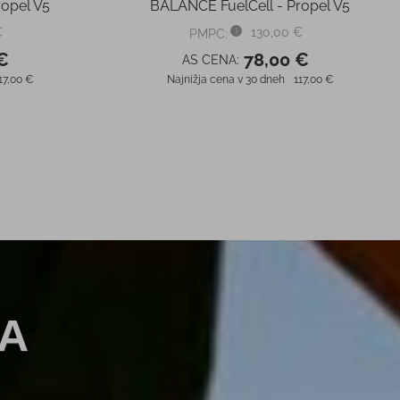
opel V5
BALANCE FuelCell - Propel V5
€
130,00 €
PMPC:
€
78,00 €
AS CENA:
17,00 €
Najnižja cena v 30 dneh
117,00 €
A