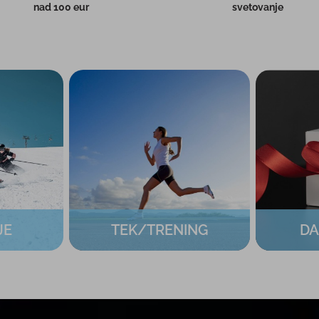
nad 100 eur
svetovanje
JE
TEK/TRENING
DA