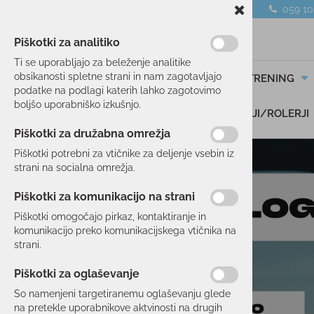
059 1
Piškotki za analitiko
Ti se uporabljajo za beleženje analitike
obsikanosti spletne strani in nam zagotavljajo
SMUČANJE
TEK/TRENING
podatke na podlagi katerih lahko zagotovimo
boljšo uporabniško izkušnjo.
DARILNI BONI
SKIROJI/ROLERJI
Piškotki za družabna omrežja
Piškotki potrebni za vtičnike za deljenje vsebin iz
strani na socialna omrežja.
Piškotki za komunikacijo na strani
Piškotki omogočajo pirkaz, kontaktiranje in
komunikacijo preko komunikacijskega vtičnika na
strani.
Piškotki za oglaševanje
So namenjeni targetiranemu oglaševanju glede
na pretekle uporabnikove aktvinosti na drugih