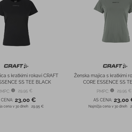
ca s kratkimi rokavi CRAFT
Ženska majica s kratkimi 
SSENCE SS TEE BLACK
CORE ESSENCE SS TE
29,95 €
29,95 €
PMPC:
PMPC:
23,00 €
23,00 
 CENA:
AS CENA:
ja cena v 30 dneh
29,95 €
Najnižja cena v 30 dneh
2