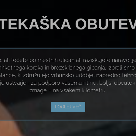
TEKAŠKA OBUTE
 ali tečete po mestnih ulicah ali raziskujete naravo, 
ahkotnega koraka in brezskrbnega gibanja. Izbrali s
lance, ki združujejo vrhunsko udobje, napredno tehno
r je ustvarjen za podporo vašemu ritmu, boljši občute
zmage – na vsakem kilometru.
POGLEJ VEČ