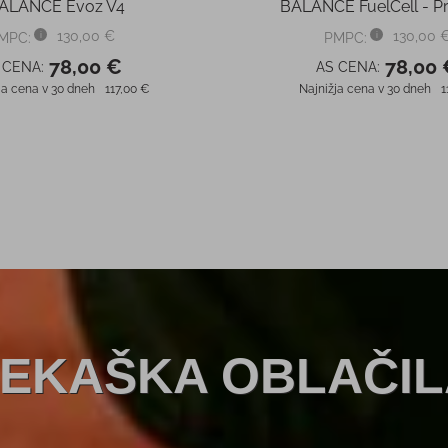
ALANCE Evoz V4
BALANCE FuelCell - Pr
130,00 €
130,00 
MPC:
PMPC:
78,00 €
78,00 
 CENA:
AS CENA:
ja cena v 30 dneh
117,00 €
Najnižja cena v 30 dneh
1
EKAŠKA OBLAČIL