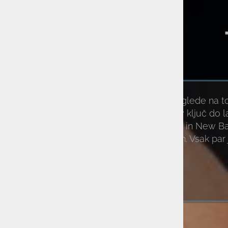
-50%
Ne glede na to,
obutev ključ do l
Brooks in New Ba
dizajn. Vsak pa