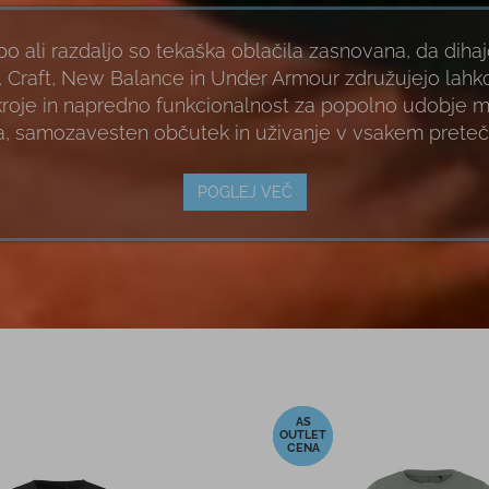
 ali razdaljo so tekaška oblačila zasnovana, da dihajo
 Craft, New Balance in Under Armour združujejo lahko
kroje in napredno funkcionalnost za popolno udobje 
, samozavesten občutek in uživanje v vsakem prete
POGLEJ VEČ
-23%