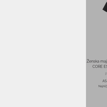
Ženska športna majica NEW
Ženska maji
BALANCE Sports Essentials T-Shirt
CORE E
35,00 €
PMPC:
21,00 €
AS CENA:
AS
Najnižja cena v 30 dneh
35,00 €
Najniž