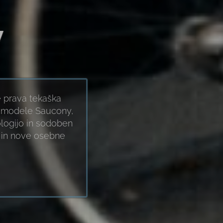
V
je prava tekaška
mo modele Saucony,
logijo in sodoben
k in nove osebne