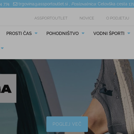
04 774
trgovina@assportoutlet.si
,
Poslovalnica:
Celovška cesta 17
ASSPORTOUTLET
NOVICE
O PODJETJU
PROSTI ČAS
POHODNIŠTVO
VODNI ŠPORTI
POGLEJ VEČ