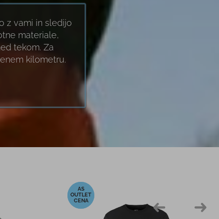
 z vami in sledijo
tne materiale,
med tekom. Za
čenem kilometru.
-23%