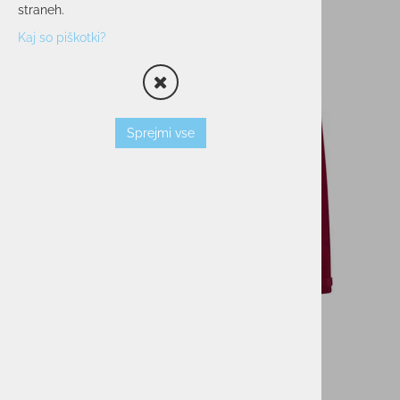
straneh.
Kaj so piškotki?
Sprejmi vse