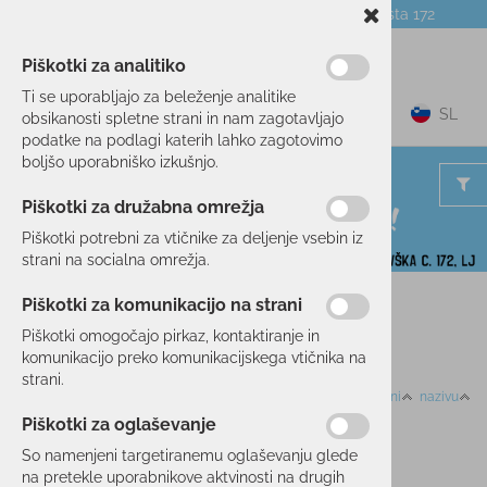
Telefon:
059 104 774
Poslovalnica:
Celovška cesta 172
NOVICE
O PODJETJU
DARILNI BONI
Piškotki za analitiko
Ti se uporabljajo za beleženje analitike
0
SL
obsikanosti spletne strani in nam zagotavljajo
podatke na podlagi katerih lahko zagotovimo
boljšo uporabniško izkušnjo.
Piškotki za družabna omrežja
Piškotki potrebni za vtičnike za deljenje vsebin iz
strani na socialna omrežja.
OBUTEV
Piškotki za komunikacijo na strani
Piškotki omogočajo pirkaz, kontaktiranje in
komunikacijo preko komunikacijskega vtičnika na
Domov
TEK/TRENING
OBUTEV
strani.
Razvrsti po:
ceni
nazivu
Piškotki za oglaševanje
So namenjeni targetiranemu oglaševanju glede
-40%
-40%
na pretekle uporabnikove aktvinosti na drugih