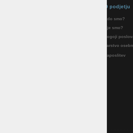
Okmal, trgovina, storitve in
O podjetju
proizvodnja d.o.o. Ljubljana
Kdo smo?
ID za DDV: SI85040622
Kje smo?
Celovška cesta 172, 1000 Ljubljana
+386 1 5133 480
Pogoji poslov
info@okmal.si
Varstvo oseb
Zaposlitev
P.E.: As Sport Outlet
Celovška cesta 172, 1000 Ljubljana
+386 5 9104 774
+386 51 305 306
trgovina@assportoutlet.si
PON-PET 10.00-19.00, SOB 9.00-16.00
NEDELJE IN PRAZNIKI ZAPRTO