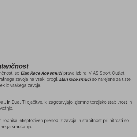
atančnost
ančnost, so
Elan Race Ace smuči
prava izbira. V AS Sport Outlet
alnega zavoja na vsaki progi.
Elan race smuči
so narejene za tiste,
šek iz vsakega zavoja.
in Dual Ti ojačitve, ki zagotavljajo izjemno torzijsko stabilnost in
vožnjo.
obnika, eksploziven prehod iz zavoja in stabilnost pri hitrosti so
alnega smučanja.