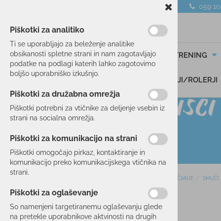
059 1
Piškotki za analitiko
Ti se uporabljajo za beleženje analitike
obsikanosti spletne strani in nam zagotavljajo
SMUČANJE
TEK/TRENING
podatke na podlagi katerih lahko zagotovimo
boljšo uporabniško izkušnjo.
DARILNI BONI
SKIROJI/ROLERJI
Piškotki za družabna omrežja
Piškotki potrebni za vtičnike za deljenje vsebin iz
strani na socialna omrežja.
Piškotki za komunikacijo na strani
Piškotki omogočajo pirkaz, kontaktiranje in
komunikacijo preko komunikacijskega vtičnika na
strani.
Domov
SMUČANJE
SMUČI
SMUČANJE
Piškotki za oglaševanje
SMUČI
So namenjeni targetiranemu oglaševanju glede
ALL-MOUNTAIN
na pretekle uporabnikove aktvinosti na drugih