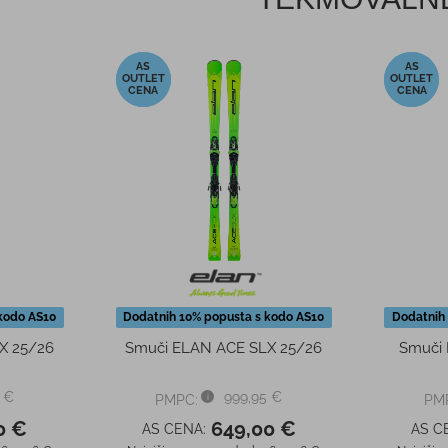
-35%
-35%
kodo AS10
Dodatnih 10% popusta s kodo AS10
Dodatnih
X 25/26
Smuči ELAN ACE SLX 25/26
Smuči 
 €
999,95 €
PMPC:
PM
0 €
649,00 €
AS CENA:
AS C