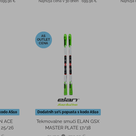
699,96 €
Najnižja cena v 30 dneh
699,96 €
Najnižja
-52%
kodo AS10
Dodatnih 10% popusta s kodo AS10
AN ACE
Tekmovalne smuči ELAN GSX
 25/26
MASTER PLATE 17/18