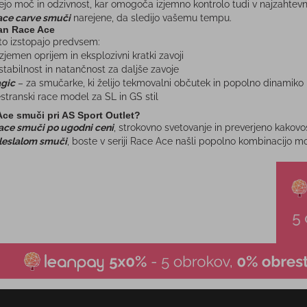
o moč in odzivnost, kar omogoča izjemno kontrolo tudi v najzahtevnej
ace carve smuči
narejene, da sledijo vašemu tempu.
lan Race Ace
to izstopajo predvsem:
zjemen oprijem in eksplozivni kratki zavoji
stabilnost in natančnost za daljše zavoje
gic
– za smučarke, ki želijo tekmovalni občutek in popolno dinamiko
stranski race model za SL in GS stil
Ace smuči pri AS Sport Outlet?
ace smuči po ugodni ceni
, strokovno svetovanje in preverjeno kakovos
leslalom smuči
, boste v seriji Race Ace našli popolno kombinacijo m