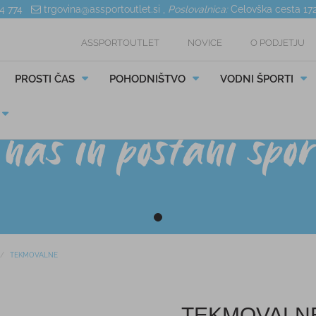
04 774
trgovina@assportoutlet.si
,
Poslovalnica:
Celovška cesta 17
ASSPORTOUTLET
NOVICE
O PODJETJU
PROSTI ČAS
POHODNIŠTVO
VODNI ŠPORTI
TEKMOVALNE
TEKMOVALN