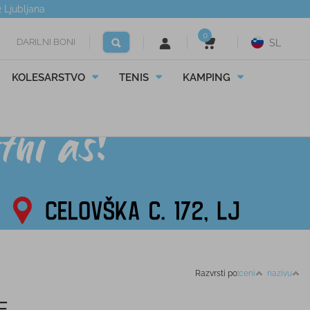
2
Ljubljana
0
DARILNI BONI
SL
KOLESARSTVO
TENIS
KAMPING
Razvrsti po:
ceni
nazivu
E