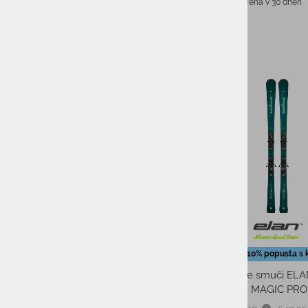
Najnižja cena v 30 dneh
KAMPING
DARILNI BONI
SKIROJI/ROLERJI
-35%
BLAGOVNA ZNAMKA:
SAMO NA ZALOGI
Samo zaloga
POPUST
Dodatnih 10% popusta s 
od 20% do 30%
Ženske smuči EL
od 30% do 50%
SPEED MAGIC PRO
SPOL: