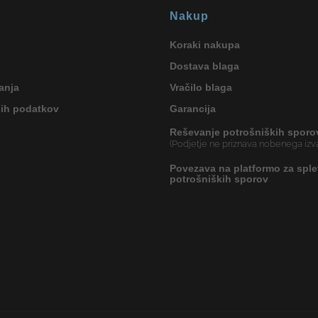
Nakup
Koraki nakupa
Dostava blaga
anja
Vračilo blaga
nih podatkov
Garancija
Reševanje potrošniških sporo
(Podjetje ne priznava nobenega izva
Povezava na platformo za sple
potrošniških sporov