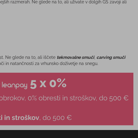
ših razmerah. Ne glede na to, ali uživate v dolgih GS zavoji ali
t. Ne glede na to, ali iščete
tekmovalne smuči
,
carving smuči
oči in natančnosti za vrhunsko doživetje na snegu.