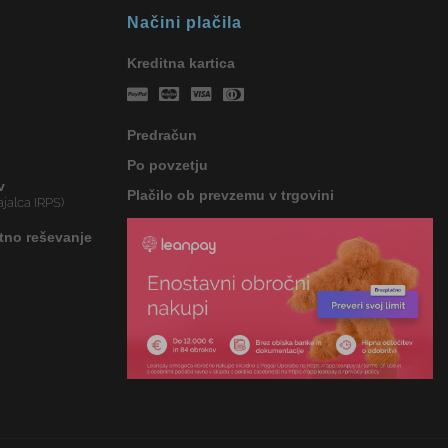
Načini plačila
Kreditna kartica
Predračun
Po povzetju
v
Plačilo ob prevzemu v trgovini
jalca IRPS)
tno reševanje