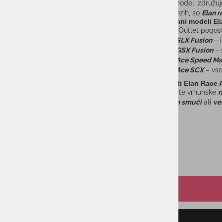
Race Ace modeli združujej
krajših SL rezih, so
Elan r
Najbolj iskani modeli E
V AS Sport Outlet pogos
Elan SLX Fusion
– i
Elan GSX Fusion
– 
Elan Ace Speed Ma
Elan Ace SCX
– vse
Zakaj izbrati Elan Race 
Pri nas dobite vrhunske
r
Elan
,
slalom smuči
ali
ve