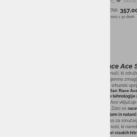
549,95
PMPC:
357,0
AS CENA:
Najnižja cena v 30 dneh
VELIKOST
CENA:
0 €
650 €
Elan Race Ace S
Če iščete smuči, ki zdru
ponujamo izjemno zmoglji
ki zahtevajo vrhunski opr
Prednosti Elan Race Ac
Tekmovalne tehnologije 
Serija Race Ace vključuje
natančnost. Zato so
race
Popoln oprijem in natančn
Zasnovane so za smučarje,
ključne lastnosti, ki nared
Stabilnost pri visokih hitr