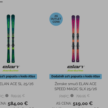
-35%
 10% popusta s kodo AS10
Dodatnih 10% popusta s kodo AS10
ELAN ACE SL 25/26
Ženske smuči ELAN ACE
SPEED MAGIC SLX 25/26
899,95 €
799,95 €
PC:
PMPC:
584,00 €
519,00 €
ENA:
AS CENA: