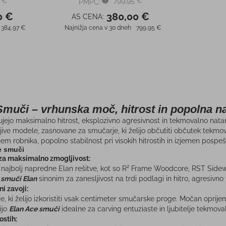
 €
799,95 €
PMPC:
0 €
380,00 €
AS CENA:
384,97 €
Najnižja cena v 30 dneh
799,95 €
muči – vrhunska moč, hitrost in popolna n
žujejo maksimalno hitrost, eksplozivno agresivnost in tekmovalno nat
ve modele, zasnovane za smučarje, ki želijo občutiti občutek tekmov
ijem robnika, popolno stabilnost pri visokih hitrostih in izjemen pospe
e smuči
za maksimalno zmogljivost:
 najbolj napredne Elan rešitve, kot so R² Frame Woodcore, RST Sidewall 
 smuči Elan
sinonim za zanesljivost na trdi podlagi in hitro, agresivno 
i zavoji:
 ki želijo izkoristiti vsak centimeter smučarske proge. Močan oprijem r
ijo
Elan Ace smuči
idealne za carving entuziaste in ljubitelje tekmov
ostih: