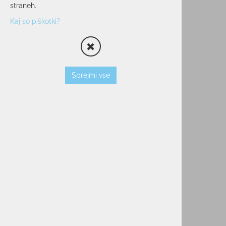
straneh.
Kaj so piškotki?
Sprejmi vse