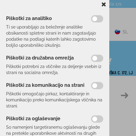
Telefon:
059 104 774
Poslovalnica:
Celovška cesta 172
NOVICE
O PODJETJU
DARILNI BONI
Piškotki za analitiko
Ti se uporabljajo za beleženje analitike
0
SL
obsikanosti spletne strani in nam zagotavljajo
podatke na podlagi katerih lahko zagotovimo
boljšo uporabniško izkušnjo.
Piškotki za družabna omrežja
Piškotki potrebni za vtičnike za deljenje vsebin iz
strani na socialna omrežja.
Piškotki za komunikacijo na strani
Domov
SMUČANJE
OBLAČILA
ROKAVICE
Piškotki omogočajo pirkaz, kontaktiranje in
20 %
komunikacijo preko komunikacijskega vtičnika na
strani.
Piškotki za oglaševanje
So namenjeni targetiranemu oglaševanju glede
na pretekle uporabnikove aktvinosti na drugih