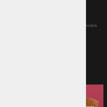
Garancija
Reševanje potrošniških sporov
(Podjetje ne priznava nobenega izvajalca IRPS)
Povezava na platformo za spletno reševanje potrošniških
sporov
Načini plačila
Kreditna kartica
Predračun
Po povzetju
Plačilo ob prevzemu v trgovini