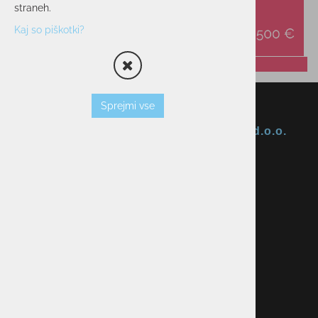
straneh.
Kaj so piškotki?
Sprejmi vse
Okmal, trgovina, storitve in proizvodnja d.o.o.
Ljubljana
ID za DDV: SI85040622
Celovška cesta 172, 1000 Ljubljana
+386 1 5133 480
info@okmal.si
P.E.: As Sport Outlet
Celovška cesta 172, 1000 Ljubljana
+386 5 9104 774
+386 51 305 306