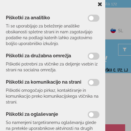
Telefon:
059 104 774
Poslovalnica:
Celovška cesta 172
NOVICE
O PODJETJU
DARILNI BONI
Piškotki za analitiko
Ti se uporabljajo za beleženje analitike
0
SL
obsikanosti spletne strani in nam zagotavljajo
podatke na podlagi katerih lahko zagotovimo
boljšo uporabniško izkušnjo.
Piškotki za družabna omrežja
Piškotki potrebni za vtičnike za deljenje vsebin iz
strani na socialna omrežja.
Piškotki za komunikacijo na strani
Domov
SKIROJI/ROLERJI
POGANJALCI
Piškotki omogočajo pirkaz, kontaktiranje in
komunikacijo preko komunikacijskega vtičnika na
strani.
Piškotki za oglaševanje
So namenjeni targetiranemu oglaševanju glede
na pretekle uporabnikove aktvinosti na drugih