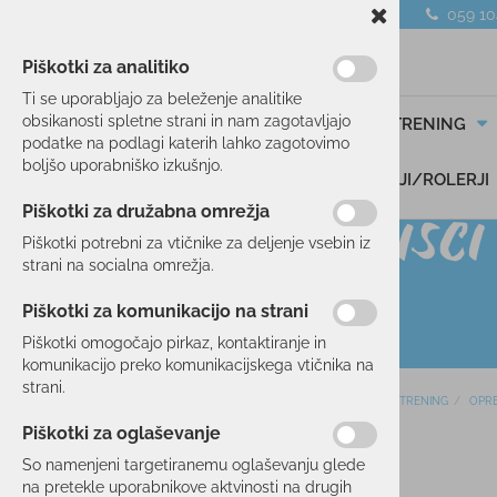
059 1
Piškotki za analitiko
Ti se uporabljajo za beleženje analitike
obsikanosti spletne strani in nam zagotavljajo
SMUČANJE
TEK/TRENING
podatke na podlagi katerih lahko zagotovimo
boljšo uporabniško izkušnjo.
DARILNI BONI
SKIROJI/ROLERJI
Piškotki za družabna omrežja
Piškotki potrebni za vtičnike za deljenje vsebin iz
strani na socialna omrežja.
Piškotki za komunikacijo na strani
Piškotki omogočajo pirkaz, kontaktiranje in
komunikacijo preko komunikacijskega vtičnika na
strani.
Domov
TEK/TRENING
OPR
SMUČANJE
Piškotki za oglaševanje
10 %
TEK/TRENING
So namenjeni targetiranemu oglaševanju glede
na pretekle uporabnikove aktvinosti na drugih