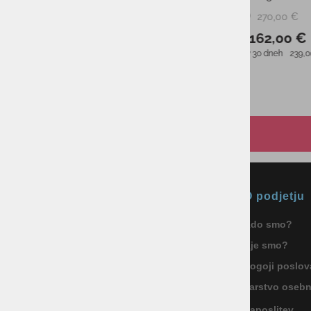
270,00 €
PMPC:
162,00 €
AS CENA:
Najnižja cena v 30 dneh
239,00 €
Okmal, trgovina, storitve in
O podjetju
proizvodnja d.o.o. Ljubljana
Kdo smo?
ID za DDV: SI85040622
Kje smo?
Celovška cesta 172, 1000 Ljubljana
+386 1 5133 480
Pogoji poslov
info@okmal.si
Varstvo oseb
Zaposlitev