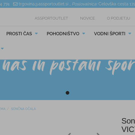
04 774
trgovina@assportoutlet.si
,
Poslovalnica:
Celovška cesta 17
ASSPORTOUTLET
NOVICE
O PODJETJU
PROSTI ČAS
POHODNIŠTVO
VODNI ŠPORTI
EMA
SONČNA OČALA
Son
VI