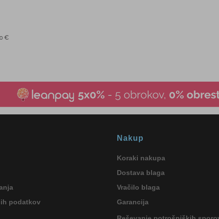
Nakup
Koraki nakupa
Dostava blaga
anja
Vračilo blaga
nih podatkov
Garancija
Reševanje potrošniških sporo