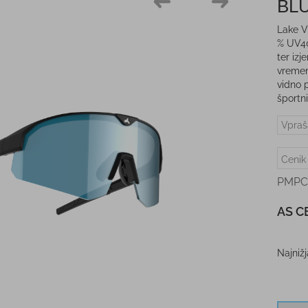
BL
Lake V
% UV40
ter izj
vremens
vidno 
športni
Vpraš
Cenik
PMPC
AS C
Najniž