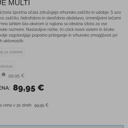
UE MULTI
ictoria športna očala združujejo vrhunsko zaščito in udobje. S 100
0 zaščito, hidrofobno in oleofobno obdelavo, izmenljivimi lečami
emno lahkim bio-okvirom iz najlona so idealna izbira za vse
ke razmere. Nastavljive ročke, tri-click nosni sistem in široko
polje zagotavljajo popolno prileganje in vrhunsko zmogljivost pri
h aktivnostih.
aj za izdelek
 dostav
:
99,95 €
89,95 €
ENA:
ja cena v 30 dneh
99,95 €