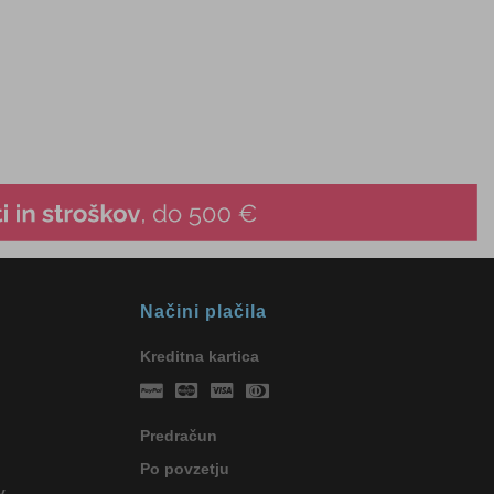
Načini plačila
Kreditna kartica
Predračun
Po povzetju
v