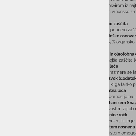
lahkim bio-okvirom iz naj
prileganje in vrhunsko zmo
100 % UV400 zaščita
Leče nudijo popolno zašč
Okvir iz biološko osnova
Izdelan iz 45 % organsko 
nošenje.
Hidrofobna in oleofobna
Najnaprednejša zaščita le
Zamenljive leče
Vremenske razmere se lah
Optični vstavek (dodatek
RX-vstavek, ki ga lahko pr
Polikarbonatna leča
Z visoko odpornostjo na u
Zglobni mehanizem Snap
Visokokakovosten zglob o
Tri-bend konice ročk
Gumirane konice, ki jih je
Tri-click sistem nosnega
Inovativen sistem omogoč