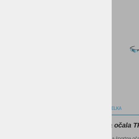
DARILNI BONI
SKIROJI/ROLERJI
OPIS IZDELKA
Sončna očala 
Lake Victoria športna oča