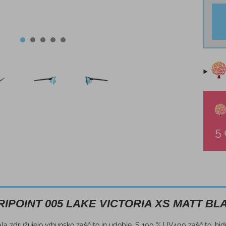
TRIPOINT 005 LAKE VICTORIA XS MATT 
la združujejo vrhunsko zaščito in udobje. S 100 % UV400 zaščito, hid