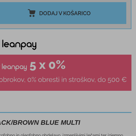
DODAJ V KOŠARICO
BLACK/BROWN BLUE MULTI
rofobno in oleofobno obdelavo, izmenljivimi lečami ter izjemno