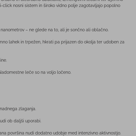
i-click nosni sistem in široko vidno polje zagotavljajo popolno
nanometrov – ne glede na to, ali je sončno ali oblačno.
mno lahek in trpežen, hkrati pa prijazen do okolja ter udoben za
ine.
 Nadomestne leče so na voljo ločeno.
enadnega zlaganja.
udi ob daljši uporabi.
ana površina nudi dodatno udobje med intenzivno aktivnostjo.