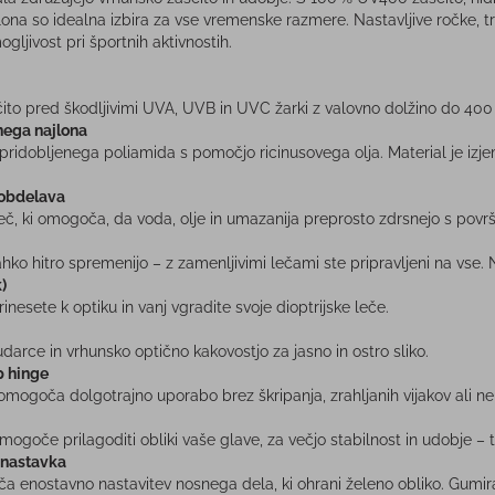
lona so idealna izbira za vse vremenske razmere. Nastavljive ročke, tr
gljivost pri športnih aktivnostih.
ito pred škodljivimi UVA, UVB in UVC žarki z valovno dolžino do 400 
nega najlona
pridobljenega poliamida s pomočjo ricinusovega olja. Material je izje
 obdelava
č, ki omogoča, da voda, olje in umazanija preprosto zdrsnejo s površ
ko hitro spremenijo – z zamenljivimi lečami ste pripravljeni na vse.
)
inesete k optiku in vanj vgradite svoje dioptrijske leče.
darce in vrhunsko optično kakovostjo za jasno in ostro sliko.
 hinge
mogoča dolgotrajno uporabo brez škripanja, zrahljanih vijakov ali n
 mogoče prilagoditi obliki vaše glave, za večjo stabilnost in udobje – t
 nastavka
a enostavno nastavitev nosnega dela, ki ohrani želeno obliko. Gumir