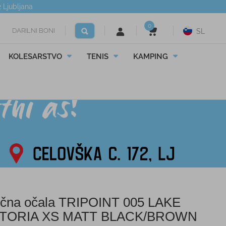
2
Ljubljana
0
DARILNI BONI
SL
KOLESARSTVO
TENIS
KAMPING
čna očala TRIPOINT 005 LAKE
CTORIA XS MATT BLACK/BROWN