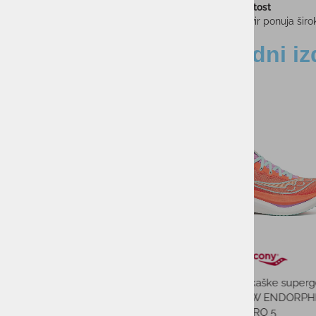
Tri-field ovitost
Ovijajoč okvir ponuja širo
Sorodni iz
-40%
-47%
Ženske pajkice 
ARMOUR TONAL JA
55,00
PMPC:
29,0
AS CENA:
Najnižja cena v 30 dneh
Ženske tekaške superge
SAUCONY W ENDORPHIN
PRO 5