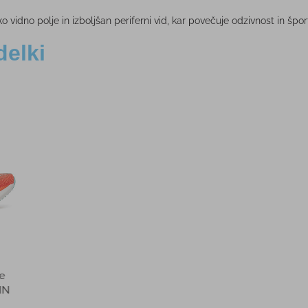
ko vidno polje in izboljšan periferni vid, kar povečuje odzivnost in špo
delki
-43%
-10%
UA HG
Ženske tekaške superge
Noga
CQUARD
SAUCONY GUIDE 16
SPORT
 €
150,00 €
PMPC:
PM
0 €
85,00 €
AS CENA:
AS 
55,00 €
Najnižja cena v 30 dneh
90,00 €
Najnižja