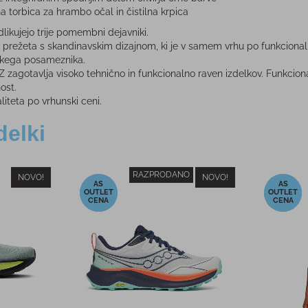
na torbica za hrambo očal in čistilna krpica
ikujejo trije pomembni dejavniki.
prežeta s skandinavskim dizajnom, ki je v samem vrhu po funkcionalnosti
akega posameznika.
Z zagotavlja visoko tehnično in funkcionalno raven izdelkov. Funkci
ost.
liteta po vrhunski ceni.
delki
RAZPRODANO
NOVO!
NOVO!
-40%
-48%