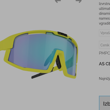
Izvrst
ultima
dinami
namest
vgradi
Vpraš
Cenik
PMPC
AS C
Najniž
Iz