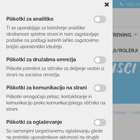
059 1
Piškotki za analitiko
Ti se uporabljajo za beleženje analitike
obsikanosti spletne strani in nam zagotavljajo
SMUČANJE
TEK/TRENING
podatke na podlagi katerih lahko zagotovimo
boljšo uporabniško izkušnjo.
DARILNI BONI
SKIROJI/ROLERJI
Piškotki za družabna omrežja
Piškotki potrebni za vtičnike za deljenje vsebin iz
strani na socialna omrežja.
Piškotki za komunikacijo na strani
Piškotki omogočajo pirkaz, kontaktiranje in
komunikacijo preko komunikacijskega vtičnika na
strani.
Domov
TEK/TRENING
OPR
SMUČANJE
Piškotki za oglaševanje
50 %
TEK/TRENING
So namenjeni targetiranemu oglaševanju glede
na pretekle uporabnikove aktvinosti na drugih