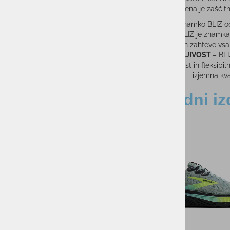
priložena je zaščit
Blagovno znamko BLIZ odl
DIZAJN
– BLIZ je znamka 
standarde in zahteve vs
PRILAGODLJIVOST
– BLI
vsestranskost in fleksibiln
VREDNOST
– izjemna kva
Sorodni iz
-43%
-35%