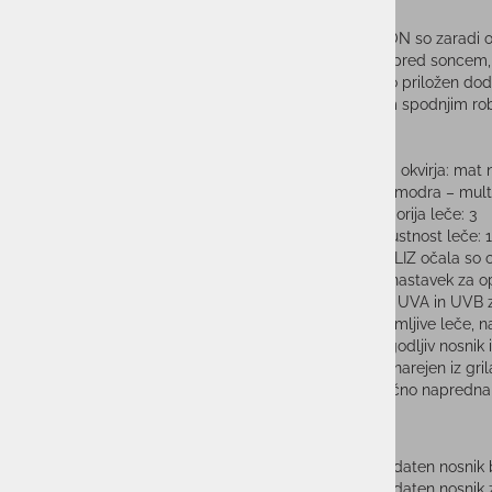
Očala VISION so zaradi ob
zaščita oči pred soncem, 
Očala imajo priložen doda
integriranim spodnjim rob
Lastnosti:
barva okvirja: mat
leča: modra – mul
kategorija leče: 3
prepustnost leče: 
vsa BLIZ očala so 
prednastavek za o
100% UVA in UVB z
nezlomljive leče, n
prilagodljiv nosnik
okvir narejen iz gr
tehnično napredna 
Dodatki:
1x dodaten nosnik 
1x dodaten nosnik 