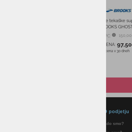
Moške tekaške superge
Moške tekaške su
SAUCONY RIDE 18
BROOKS GHOST
150,00 €
150,00
PMPC:
PMPC:
85,00 €
97,50
AS CENA:
AS CENA:
Najnižja cena v 30 dneh
105,00 €
Najnižja cena v 30 dneh
Okmal, trgovina, storitve in
O podjetju
proizvodnja d.o.o. Ljubljana
Kdo smo?
ID za DDV: SI85040622