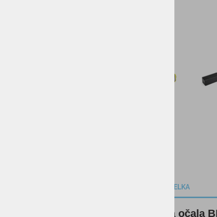
DARILNI BONI
SKIROJI/ROLERJI
OPIS IZDELKA
Sončna očala 