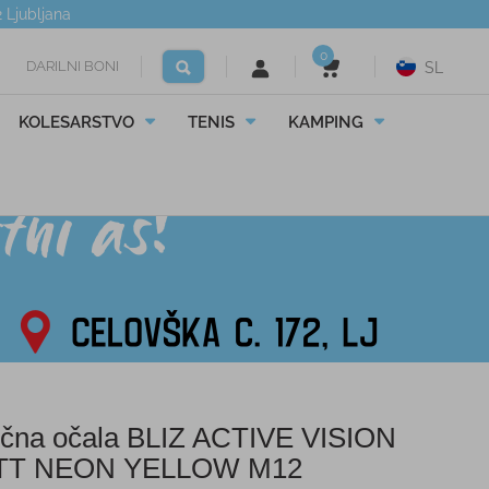
2
Ljubljana
0
DARILNI BONI
SL
KOLESARSTVO
TENIS
KAMPING
čna očala BLIZ ACTIVE VISION
TT NEON YELLOW M12