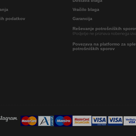
Dostava blaga
anja
Vračilo blaga
nih podatkov
Garancija
Reševanje potrošniških sporo
(Podjetje ne priznava nobenega izva
Povezava na platformo za sple
potrošniških sporov