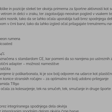
like in pozicije stekel ter okvirja primerna za športne aktivnosti kot 
vetrom in delci v zraku, ter zagotavljajo neoviran pogled v vsakem tel
tni nosnik, tako da se lahko očala uporablja tudi brez spodnjega dela 
om v črni barvi, tako da lahko izgled očal prilagajate trenutnemu na
 neon rumena
ticoated
14%
označena s standardom CE, kar pomeni da so narejena po ustreznih za
ptični adapter – možnost namestitve
aščita
arejene iz polikarbonata, ki je 10x bolj odporen na udarce kot plastične
 in konice stranskih ročajev – za optimalno in bolj udobno prileganje
ilamida TR90
očala za kolesarjenje, tek na smučeh, tek, smučanje in druge športe
brez integriranega spodnjega dela okvirja
z integriranim spodnjim delom okvirja črne barve