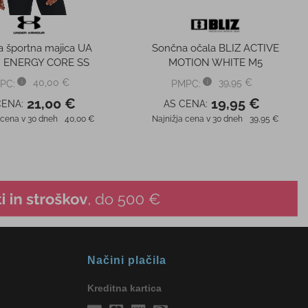
 športna majica UA
Sončna očala BLIZ ACTIVE
 ENERGY CORE SS
MOTION WHITE M5
40,00 €
39,95 €
PC:
PMPC:
21,00 €
19,95 €
CENA:
AS CENA:
 cena v 30 dneh
40,00 €
Najnižja cena v 30 dneh
39,95 €
Načini plačila
Kreditna kartica