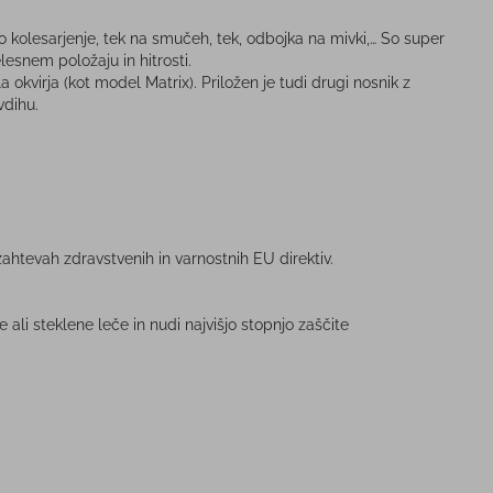
so kolesarjenje, tek na smučeh, tek, odbojka na mivki,… So super
esnem položaju in hitrosti.
okvirja (kot model Matrix). Priložen je tudi drugi nosnik z
vdihu.
htevah zdravstvenih in varnostnih EU direktiv.
 ali steklene leče in nudi najvišjo stopnjo zaščite