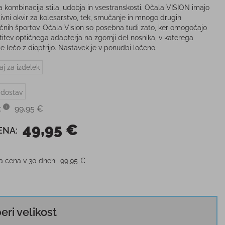
na kombinacija stila, udobja in vsestranskosti. Očala VISION imajo
tivni okvir za kolesarstvo, tek, smučanje in mnogo drugih
čnih športov. Očala Vision so posebna tudi zato, ker omogočajo
itev optičnega adapterja na zgornji del nosnika, v katerega
te lečo z dioptrijo. Nastavek je v ponudbi ločeno.
aj za izdelek
 dostav
:
99,95 €
49,95 €
ENA:
ja cena v 30 dneh
99,95 €
beri velikost