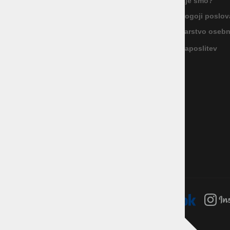
Kje smo?
Celovška cesta 172, 1000 Ljubljana
+386 1 5133 480
Pogoji poslov
info@okmal.si
Varstvo oseb
Zaposlitev
P.E.: As Sport Outlet
Celovška cesta 172, 1000 Ljubljana
+386 5 9104 774
+386 51 305 306
trgovina@assportoutlet.si
PON-PET 10.00-19.00, SOB 9.00-16.00
NEDELJE IN PRAZNIKI ZAPRTO