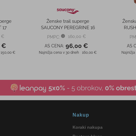
perge
Ženske trail superge
Ženska
 17
SAUCONY PEREGRINE 16
RUSH
 €
160,00 €
PMPC:
PM
 €
96,00 €
AS CENA:
AS 
150,00 €
Najnižja cena v 30 dneh
160,00 €
Najnižja
Nakup
Koraki nakupa