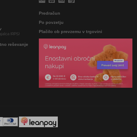
Predračun
Po povzetju
v
Plačilo ob prevzemu v trgovini
jalca IRPS)
tno reševanje