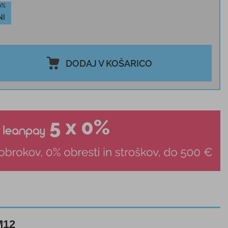
0%
NI
DODAJ V KOŠARICO
M12