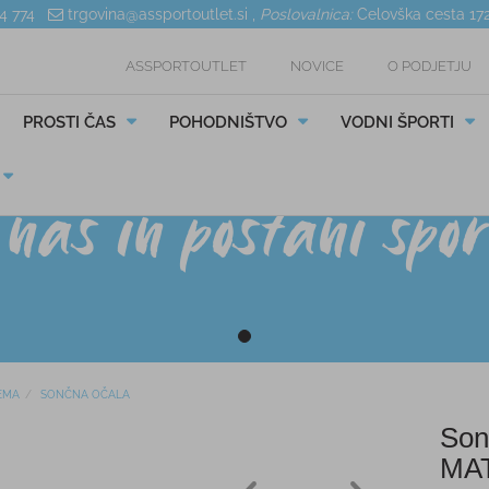
04 774
trgovina@assportoutlet.si
,
Poslovalnica:
Celovška cesta 17
ASSPORTOUTLET
NOVICE
O PODJETJU
PROSTI ČAS
POHODNIŠTVO
VODNI ŠPORTI
EMA
SONČNA OČALA
Son
MA