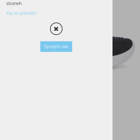
straneh.
Kaj so piškotki?
Sprejmi vse