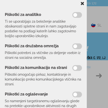
Telefon:
059 104 774
Poslovalnica:
Celovška cesta 172
NOVICE
O PODJETJU
DARILNI BONI
Piškotki za analitiko
Ti se uporabljajo za beleženje analitike
0
SL
obsikanosti spletne strani in nam zagotavljajo
podatke na podlagi katerih lahko zagotovimo
boljšo uporabniško izkušnjo.
Piškotki za družabna omrežja
Piškotki potrebni za vtičnike za deljenje vsebin iz
strani na socialna omrežja.
Piškotki za komunikacijo na strani
Domov
TEK/TRENING
OBUTEV
OBUTEV ZA GORSKI TEK
Piškotki omogočajo pirkaz, kontaktiranje in
50 %
komunikacijo preko komunikacijskega vtičnika na
strani.
Piškotki za oglaševanje
So namenjeni targetiranemu oglaševanju glede
na pretekle uporabnikove aktvinosti na drugih