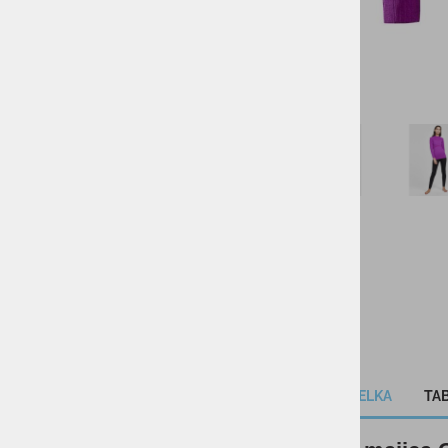
KOLESARSTVO
TENIS
KAMPING
DARILNI BONI
SKIROJI/ROLERJI
OPIS IZDELKA
TAB