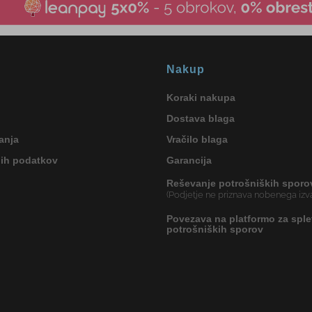
Nakup
Koraki nakupa
Dostava blaga
anja
Vračilo blaga
nih podatkov
Garancija
Reševanje potrošniških sporo
(Podjetje ne priznava nobenega izva
Povezava na platformo za sple
potrošniških sporov