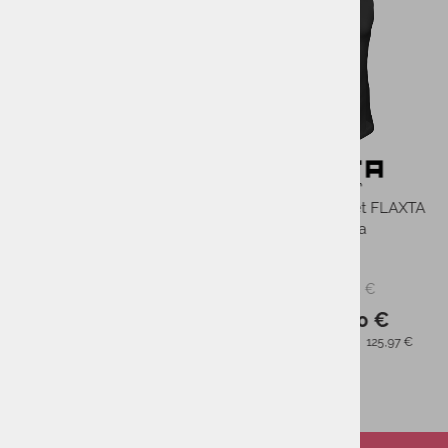
Moško smučarsko s
perilo REUSCH LEGG
WARM 4564
49,95
PMPC:
39,9
AS CENA:
Najnižja cena v 30 dneh
Moška zaščita za hrbet FLAXTA
Behold 2 črna
179,95 €
PMPC:
143,00 €
AS CENA:
Najnižja cena v 30 dneh
125,97 €