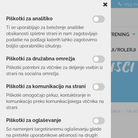
059 1
Piškotki za analitiko
Ti se uporabljajo za beleženje analitike
obsikanosti spletne strani in nam zagotavljajo
SMUČANJE
TEK/TRENING
podatke na podlagi katerih lahko zagotovimo
boljšo uporabniško izkušnjo.
DARILNI BONI
SKIROJI/ROLERJI
Piškotki za družabna omrežja
Piškotki potrebni za vtičnike za deljenje vsebin iz
strani na socialna omrežja.
Piškotki za komunikacijo na strani
Piškotki omogočajo pirkaz, kontaktiranje in
komunikacijo preko komunikacijskega vtičnika na
strani.
Domov
SMUČANJE
OBLAČ
SMUČANJE
Piškotki za oglaševanje
SMUČI
11 %
So namenjeni targetiranemu oglaševanju glede
OBLAČILA
na pretekle uporabnikove aktvinosti na drugih