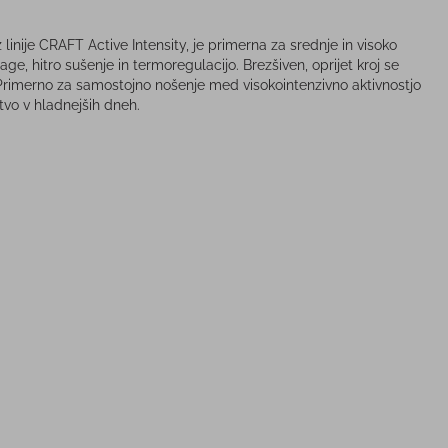
linije CRAFT Active Intensity, je primerna za srednje in visoko
ge, hitro sušenje in termoregulacijo. Brezšiven, oprijet kroj se
 Primerno za samostojno nošenje med visokointenzivno aktivnostjo
štvo v hladnejših dneh.
-10%