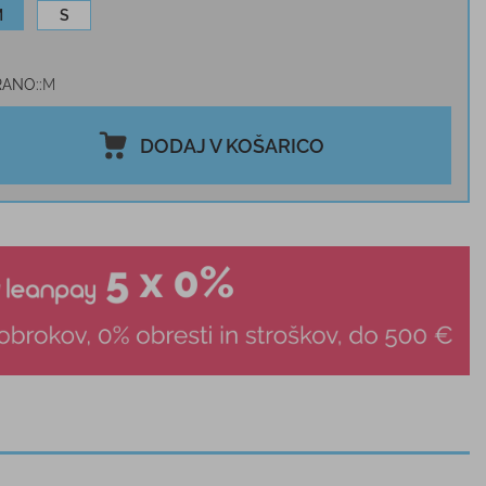
M
S
RANO:
M
DODAJ V KOŠARICO