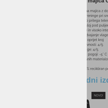
Ženska majica
Funkcionalna majica z dol
intenzivne treninge pri s
ergonomsko prilega teles
ali kot prvi sloj pod pul
• Za srednje in visoko int
• Odlično odvajanje vlage
• Brezšiven, oprijet kroj
• Raven aktivnosti: 4/5
• Prenos vlage: 4/5
• Vremenski pogoji: -5° C
• Iz recikliranih materialo
Sestava:
55% recikliran po
Sorodni iz
NOVO!
-21%
-20%