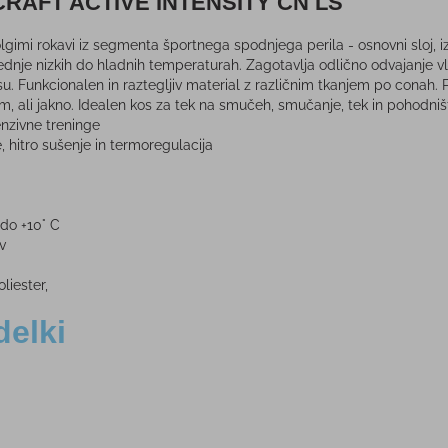
 CRAFT ACTIVE INTENSITY CN LS
gimi rokavi iz segmenta športnega spodnjega perila - osnovni sloj, iz 
rednje nizkih do hladnih temperaturah. Zagotavlja odlično odvajanje vla
u. Funkcionalen in raztegljiv material z različnim tkanjem po conah.
ijem, ali jakno. Idealen kos za tek na smučeh, smučanje, tek in pohodni
enzivne treninge
, hitro sušenje in termoregulacija
 do +10° C
v
liester,
delki
RAZPRODANO
NOVO!
-31%
-21%