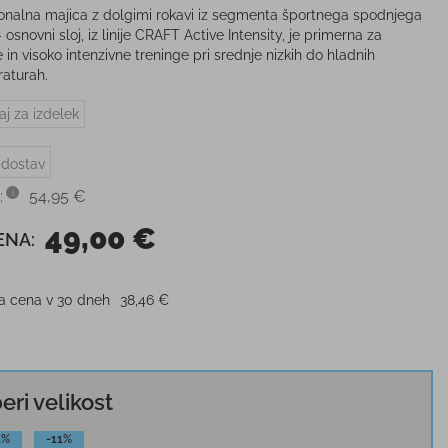
onalna majica z dolgimi rokavi iz segmenta športnega spodnjega
- osnovni sloj, iz linije CRAFT Active Intensity, je primerna za
 in visoko intenzivne treninge pri srednje nizkih do hladnih
aturah.
aj za izdelek
 dostav
:
54,95 €
49,00 €
ENA:
ja cena v 30 dneh
38,46 €
beri velikost
1%
-11%