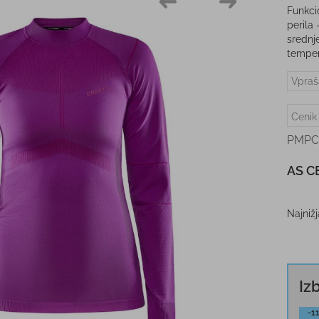
Funkci
perila 
srednje
temper
Vpraš
Cenik
PMPC
AS C
Najniž
Iz
-1