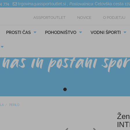
04 774
trgovina@assportoutlet.si
,
Poslovalnica:
Celovška cesta 17
ASSPORTOUTLET
NOVICE
O PODJETJU
PROSTI ČAS
POHODNIŠTVO
VODNI ŠPORTI
ILA
PERILO
Žen
INT