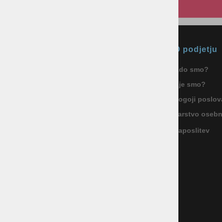
Okmal, trgovina, storitve in
O podjetju
proizvodnja d.o.o. Ljubljana
Kdo smo?
ID za DDV: SI85040622
Kje smo?
Celovška cesta 172, 1000 Ljubljana
+386 1 5133 480
Pogoji poslov
info@okmal.si
Varstvo oseb
Zaposlitev
P.E.: As Sport Outlet
Celovška cesta 172, 1000 Ljubljana
+386 5 9104 774
+386 51 305 306
trgovina@assportoutlet.si
PON-PET 10.00-19.00, SOB 9.00-16.00