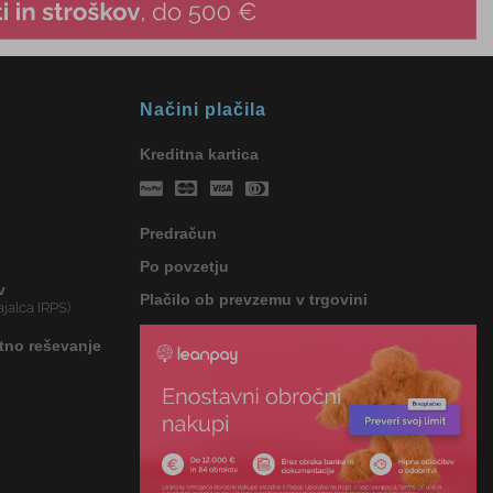
Načini plačila
Kreditna kartica
Predračun
Po povzetju
v
Plačilo ob prevzemu v trgovini
jalca IRPS)
tno reševanje