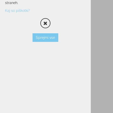
straneh.
Kaj so piškotki?
Sprejmi vse