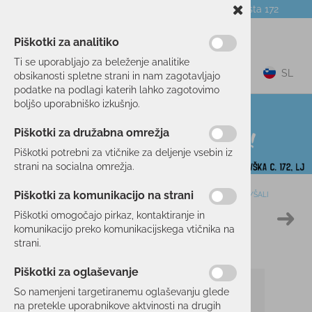
Telefon:
059 104 774
Poslovalnica:
Celovška cesta 172
NOVICE
O PODJETJU
DARILNI BONI
Piškotki za analitiko
Ti se uporabljajo za beleženje analitike
0
SL
obsikanosti spletne strani in nam zagotavljajo
podatke na podlagi katerih lahko zagotovimo
boljšo uporabniško izkušnjo.
Piškotki za družabna omrežja
Piškotki potrebni za vtičnike za deljenje vsebin iz
strani na socialna omrežja.
Piškotki za komunikacijo na strani
Domov
SMUČANJE
OBLAČILA
KAPE/TRAKOVI/RUTKE/ŠALI
Piškotki omogočajo pirkaz, kontaktiranje in
10 %
komunikacijo preko komunikacijskega vtičnika na
strani.
Piškotki za oglaševanje
So namenjeni targetiranemu oglaševanju glede
na pretekle uporabnikove aktvinosti na drugih