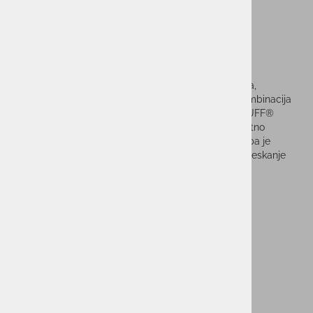
Tuba BUFF® POLAR SOLID
BLACK
BUFF® Polar Solid Black je večnamenska topla tuba,
namenjena za vse zimske aktivnosti na prostem. Kombinacija
biorazgradljivega PrimaLoft® BIO flisa in Original BUFF®
ECOSTRETCH mikrovlaken zagotavlja odlično toplotno
izolacijo, hkrati pa ostaja lahka, mehka in zračna. Tuba je
idealna za pohodništvo, tek na smučeh, smučanje, deskanje
na snegu ali vsakodnevno uporabo v mrzlih dneh.
Vprašaj za izdelek
Cenik dostav
PMPC:
32,99 €
29,69 €
AS CENA: