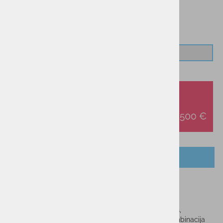
Najnižja cena v 30 dneh
32,99 €
OPIS IZDELKA
Tuba BUFF® Polar Solid Black
BUFF®
Polar Solid Black
je
večnamenska topla tuba
,
namenjena za vse zimske aktivnosti na prostem. Kombinacija