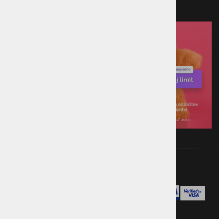
Plačilo ob prevzemu v trgovini