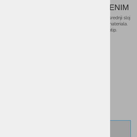
TURTLENECK TED DARK DENIM
Udoben in topel smučarski puli, ki se lahko nosi kot srednji sloj
zimske garderobe. Puli je iz udobnega in mehkega materiala.
Kratka zadrga na sprednje delu vrata in majhen logotip.
Vprašaj za izdelek
Cenik dostav
PMPC:
36,99 €
33,00 €
AS CENA:
Najnižja cena v 30 dneh
36,99 €
Izberi velikost