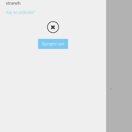
straneh.
Kaj so piškotki?
Sprejmi vse
Moški puli z zadrgo REUSCH