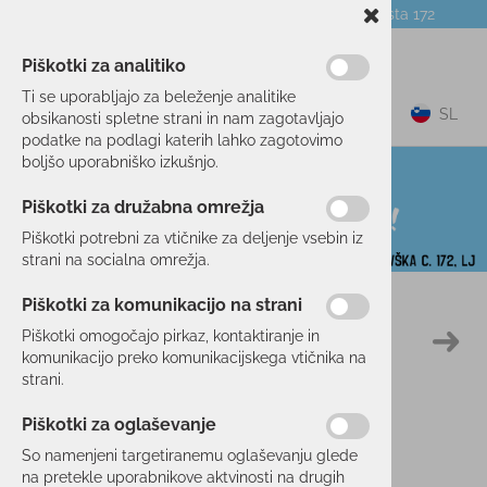
Telefon:
059 104 774
Poslovalnica:
Celovška cesta 172
NOVICE
O PODJETJU
DARILNI BONI
Piškotki za analitiko
Ti se uporabljajo za beleženje analitike
0
SL
obsikanosti spletne strani in nam zagotavljajo
podatke na podlagi katerih lahko zagotovimo
boljšo uporabniško izkušnjo.
Piškotki za družabna omrežja
Piškotki potrebni za vtičnike za deljenje vsebin iz
strani na socialna omrežja.
Piškotki za komunikacijo na strani
Domov
SMUČANJE
OBLAČILA
PULIJI
Piškotki omogočajo pirkaz, kontaktiranje in
11 %
komunikacijo preko komunikacijskega vtičnika na
strani.
Piškotki za oglaševanje
So namenjeni targetiranemu oglaševanju glede
na pretekle uporabnikove aktvinosti na drugih