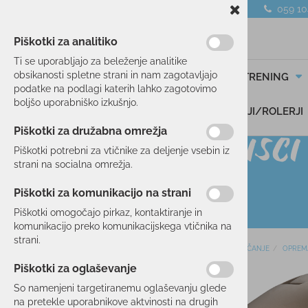
059 1
Piškotki za analitiko
Ti se uporabljajo za beleženje analitike
obsikanosti spletne strani in nam zagotavljajo
SMUČANJE
TEK/TRENING
podatke na podlagi katerih lahko zagotovimo
boljšo uporabniško izkušnjo.
DARILNI BONI
SKIROJI/ROLERJI
Piškotki za družabna omrežja
Piškotki potrebni za vtičnike za deljenje vsebin iz
strani na socialna omrežja.
Piškotki za komunikacijo na strani
Piškotki omogočajo pirkaz, kontaktiranje in
komunikacijo preko komunikacijskega vtičnika na
strani.
Domov
SMUČANJE
OPREM
SMUČANJE
Piškotki za oglaševanje
SMUČI
So namenjeni targetiranemu oglaševanju glede
OBLAČILA
na pretekle uporabnikove aktvinosti na drugih