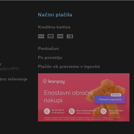
Načini plačila
Kreditna kartica
Predračun
Po povzetju
v
Plačilo ob prevzemu v trgovini
jalca IRPS)
tno reševanje