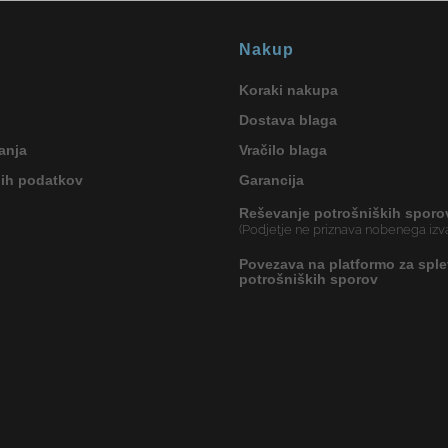
Nakup
Koraki nakupa
Dostava blaga
anja
Vračilo blaga
nih podatkov
Garancija
Reševanje potrošniških sporo
(Podjetje ne priznava nobenega izva
Povezava na platformo za sple
potrošniških sporov