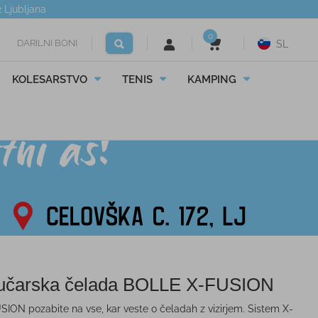
2
Ljubljana
0
DARILNI BONI
SL
KOLESARSTVO
TENIS
KAMPING
čarska čelada BOLLE X-FUSION
SION pozabite na vse, kar veste o čeladah z vizirjem. Sistem X-