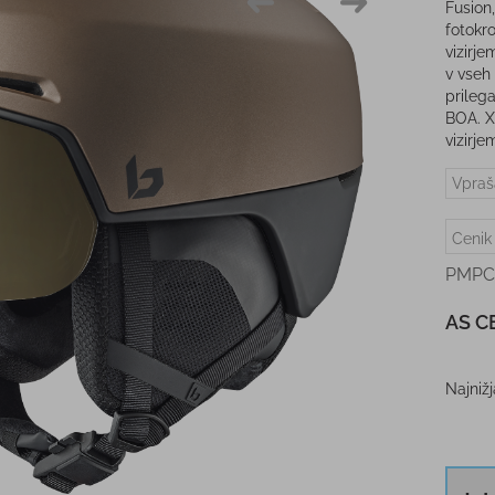
Fusion
fotokr
vizirje
v vseh
prileg
BOA. X
vizirje
Vpraš
Cenik
PMPC
AS C
Najniž