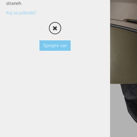
straneh.
OPREMA
Kaj so piškotki?
SMUČARSKI ČEVLJI
ČELADE
OČALA
PALICE
Sprejmi vse
VLOŽKI
ZAŠČITNI JOPIČI
TORBE/NAHRBTNIKI
VEZI
KOŽE
TERMOVKE
NARAMNICE
TEK/TRENING
PROSTI ČAS
POHODNIŠTVO