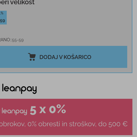
beri velikost
1%
-59
RANO:
55-59
DODAJ V KOŠARICO