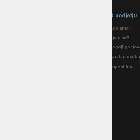
Okmal, trgovina, storitve in
O podjetju
proizvodnja d.o.o. Ljubljana
Kdo smo?
ID za DDV: SI85040622
Kje smo?
Celovška cesta 172, 1000 Ljubljana
+386 1 5133 480
Pogoji poslov
info@okmal.si
Varstvo oseb
Zaposlitev
P.E.: As Sport Outlet
Celovška cesta 172, 1000 Ljubljana
+386 5 9104 774
+386 51 305 306
trgovina@assportoutlet.si
PON-PET 10.00-19.00, SOB 9.00-16.00
NEDELJE IN PRAZNIKI ZAPRTO