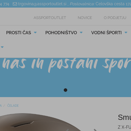
04 774
trgovina@assportoutlet.si
,
Poslovalnica:
Celovška cesta 17
ASSPORTOUTLET
NOVICE
O PODJETJU
PROSTI ČAS
POHODNIŠTVO
VODNI ŠPORTI
A
ČELADE
Smu
Z X-FU