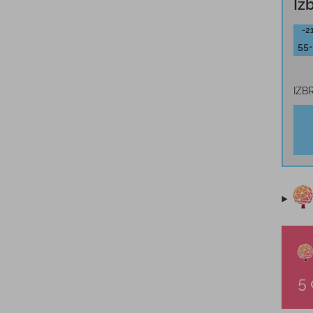
Iz
-2
55
IZB