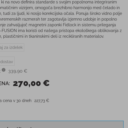
, ki na novo definira standarde s svojim popolnoma integriranim
omatičnim vizirjem, omogoča brezhibno harmonijo med čelado in
m, tudi za ljudi, ki nosijo korekcijska očala. Ponuja široko vidno polje
 vremenskih razmerah ter zagotavlja izjemno udobje in popolno
anje zahvaljujoč magnetni zaponki Fidlock in sistemu prileganja
-FUSION ima koristi od našega pristopa ekološkega oblikovanja z
m, plastičnimi in tkaninskimi deli iz recikliranih materialov.
aj za izdelek
 dostav
:
339,90 €
270,00 €
ENA:
ja cena v 30 dneh
227,73 €