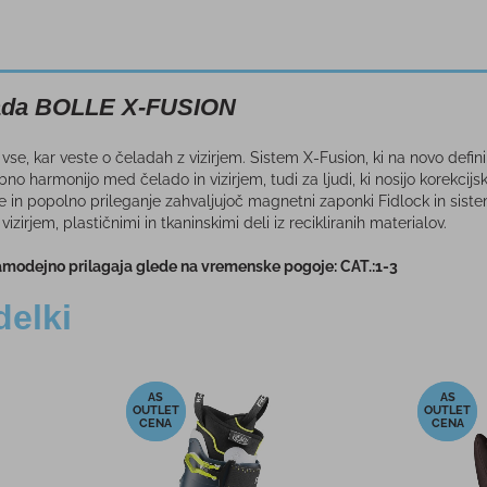
ada BOLLE X-FUSION
se, kar veste o čeladah z vizirjem. Sistem X-Fusion, ki na novo defi
no harmonijo med čelado in vizirjem, tudi za ljudi, ki nosijo korekcij
e in popolno prileganje zahvaljujoč magnetni zaponki Fidlock in sis
izirjem, plastičnimi in tkaninskimi deli iz recikliranih materialov.
amodejno prilagaja glede na vremenske pogoje: CAT.:1-3
delki
-5%
okavice
Termo posoda SNOWMONKEY
Smuč
AULT
FOODIE MAXI 700ML
SP
BLUE