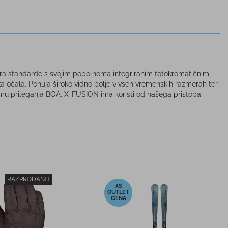
nira standarde s svojim popolnoma integriranim fotokromatičnim
ska očala. Ponuja široko vidno polje v vseh vremenskih razmerah ter
temu prileganja BOA. X-FUSION ima koristi od našega pristopa
-22%
arske palice ELAN
Otroške smučarske rokavice
EEDROD BLACK
REUSCH MAXI R-TEX® XT
MITTEN BLUE/YELLOW