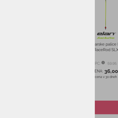
159,95
PMPC:
127,0
AS CENA:
Najnižja cena v 30 dneh
Testne smuči ELAN
PRIMETIME 44 25/26
899,95 €
PMPC:
449,00 €
AS CENA:
Najnižja cena v 30 dneh
449,00 €