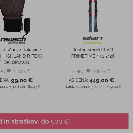
36,95 €
PMPC:
44,00 €
PC:
29,00 €
AS CENA:
44,00 €
CENA:
Najnižja cena v 30 dneh
25,87 €