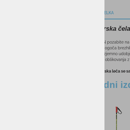
OPIS IZDELKA
Smučarska čel
Z X-FUSION pozabite na v
vizirjem, omogoča brezhib
zagotavlja izjemno udobj
ekološkega oblikovanja z v
Fotokromatska leča se s
Sorodni iz
-50%
-21%
Moške smučarske r
ALEXIS PINTUR
WHITE/DRESS 