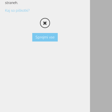
straneh.
Kaj so piškotki?
Sprejmi vse