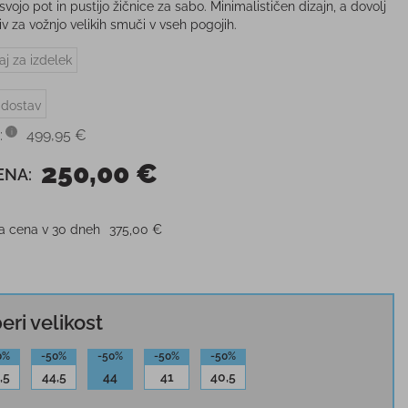
 svojo pot in pustijo žičnice za sabo. Minimalističen dizajn, a dovolj
v za vožnjo velikih smuči v vseh pogojih.
aj za izdelek
 dostav
:
499,95 €
250,00 €
ENA:
ja cena v 30 dneh
375,00 €
beri velikost
0%
-50%
-50%
-50%
-50%
,5
44,5
44
41
40,5