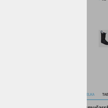
VODNI ŠPORTI
KOLESARSTVO
TENIS
KAMPING
DARILNI BONI
SKIROJI/ROLERJI
OPIS IZDELKA
TAB
Moški smučarsk