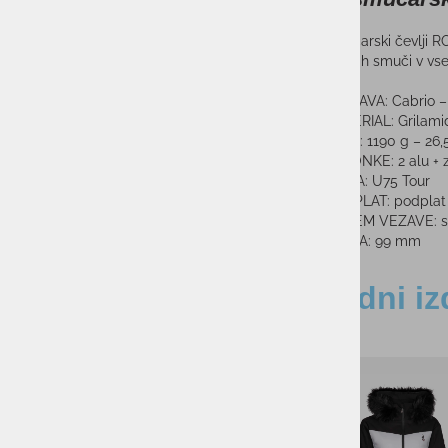
Moški smučarski čevlji RO
vožnjo velikih smuči v vs
SESTAVA: Cabrio – 
MATERIAL: Grilami
TEŽA: 1190 g – 26,
ZAPONKE: 2 alu + z
LINIJA: U75 Tour
PODPLAT: podplat
SISTEM VEZAVE: sta
ŠIRINA: 99 mm
Sorodni iz
-35%
-40%