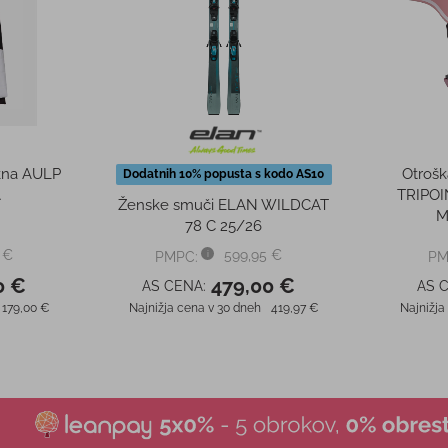
kna AULP
Otrošk
Dodatnih 10% popusta s kodo AS10
A
TRIPO
Ženske smuči ELAN WILDCAT
M
78 C 25/26
 €
599,95 €
PMPC:
PM
0 €
479,00 €
AS CENA:
AS 
179,00 €
Najnižja cena v 30 dneh
419,97 €
Najnižja