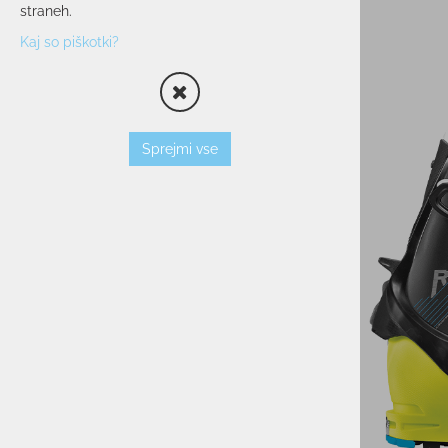
straneh.
OPREMA
Kaj so piškotki?
SMUČARSKI ČEVLJI
ČELADE
OČALA
PALICE
Sprejmi vse
VLOŽKI
ZAŠČITNI JOPIČI
TORBE/NAHRBTNIKI
VEZI
KOŽE
TERMOVKE
NARAMNICE
TEK/TRENING
PROSTI ČAS
POHODNIŠTVO