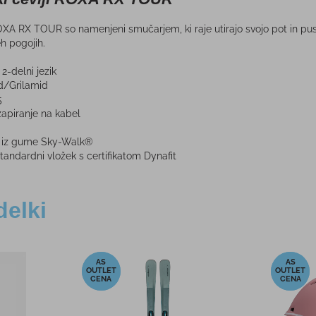
XA RX TOUR so namenjeni smučarjem, ki raje utirajo svojo pot in pusti
eh pogojih.
2-delni jezik
d/Grilamid
5
apiranje na kabel
 iz gume Sky-Walk®
ndardni vložek s certifikatom Dynafit
delki
-20%
-21%