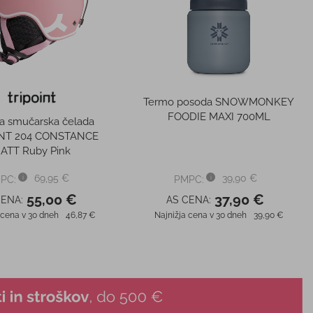
Termo posoda SNOWMONKEY
FOODIE MAXI 700ML
a smučarska čelada
INT 204 CONSTANCE
ATT Ruby Pink
69,95 €
39,90 €
PC:
PMPC:
55,00 €
37,90 €
CENA:
AS CENA:
 cena v 30 dneh
46,87 €
Najnižja cena v 30 dneh
39,90 €