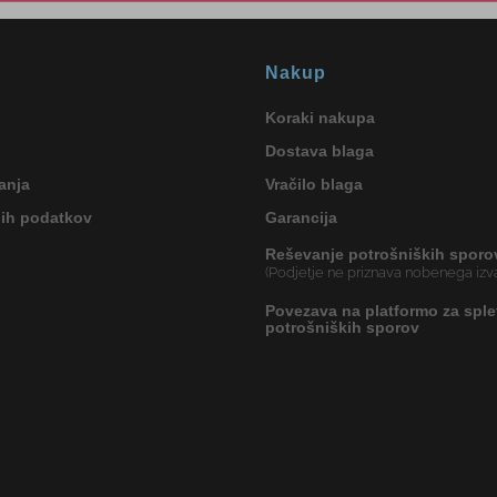
Nakup
Koraki nakupa
Dostava blaga
anja
Vračilo blaga
nih podatkov
Garancija
Reševanje potrošniških sporo
(Podjetje ne priznava nobenega izva
Povezava na platformo za sple
potrošniških sporov