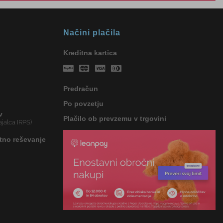
Načini plačila
Kreditna kartica
Predračun
Po povzetju
v
Plačilo ob prevzemu v trgovini
jalca IRPS)
tno reševanje