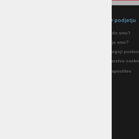
Okmal, trgovina, storitve in
O podjetju
proizvodnja d.o.o. Ljubljana
Kdo smo?
ID za DDV: SI85040622
Kje smo?
Celovška cesta 172, 1000 Ljubljana
+386 1 5133 480
Pogoji poslov
info@okmal.si
Varstvo oseb
Zaposlitev
P.E.: As Sport Outlet
Celovška cesta 172, 1000 Ljubljana
+386 5 9104 774
+386 51 305 306
trgovina@assportoutlet.si
PON-PET 10.00-19.00, SOB 9.00-16.00
NEDELJE IN PRAZNIKI ZAPRTO