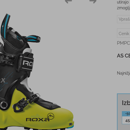
utirajo
zmoglji
Vpraš
Cenik
PMPC
AS C
Najniž
Iz
-5
45