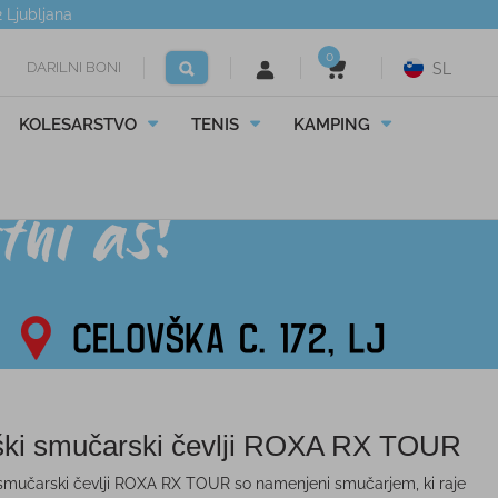
2
Ljubljana
0
DARILNI BONI
SL
KOLESARSTVO
TENIS
KAMPING
ki smučarski čevlji ROXA RX TOUR
smučarski čevlji ROXA RX TOUR so namenjeni smučarjem, ki raje