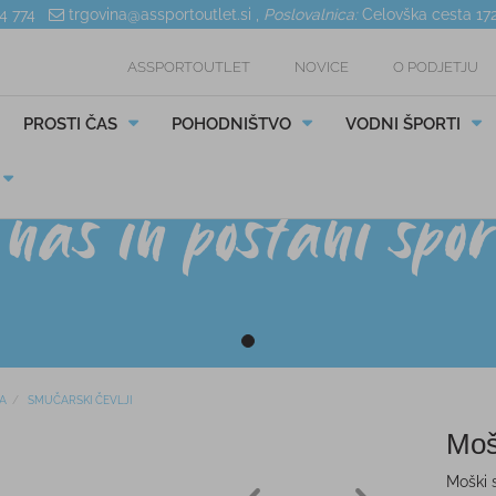
04 774
trgovina@assportoutlet.si
,
Poslovalnica:
Celovška cesta 17
ASSPORTOUTLET
NOVICE
O PODJETJU
PROSTI ČAS
POHODNIŠTVO
VODNI ŠPORTI
A
SMUČARSKI ČEVLJI
Moš
Moški 