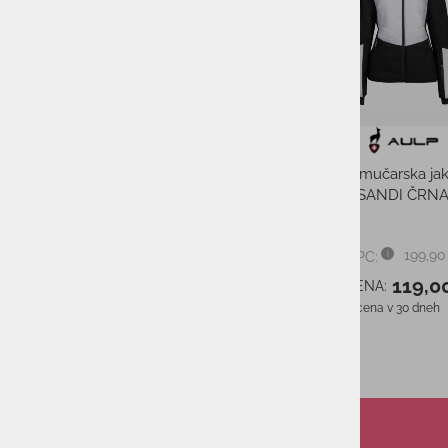
Moške smučarske hlače HALTI
Ženska smučarska ja
Carvey M Black
SANDI ČRN
229,00 €
PMPC:
199,90
PMPC:
148,00 €
AS CENA:
119,0
AS CENA:
Najnižja cena v 30 dneh
206,00 €
Najnižja cena v 30 dneh