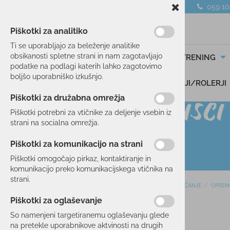
059 1
Piškotki za analitiko
Ti se uporabljajo za beleženje analitike
obsikanosti spletne strani in nam zagotavljajo
SMUČANJE
TEK/TRENING
podatke na podlagi katerih lahko zagotovimo
boljšo uporabniško izkušnjo.
DARILNI BONI
SKIROJI/ROLERJI
Piškotki za družabna omrežja
Piškotki potrebni za vtičnike za deljenje vsebin iz
strani na socialna omrežja.
Piškotki za komunikacijo na strani
Piškotki omogočajo pirkaz, kontaktiranje in
komunikacijo preko komunikacijskega vtičnika na
strani.
Domov
SMUČANJE
OPREM
SMUČANJE
Piškotki za oglaševanje
SMUČI
50 %
So namenjeni targetiranemu oglaševanju glede
OBLAČILA
na pretekle uporabnikove aktvinosti na drugih