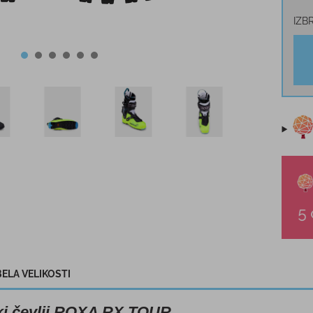
IZB
ELA VELIKOSTI
i čevlji ROXA RX TOUR