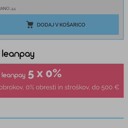
RANO:
44
DODAJ V KOŠARICO