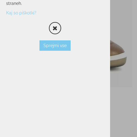
straneh.
Kaj so piškotki?
Sprejmi vse