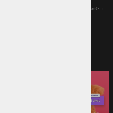
Povezava na platformo za spletno reševanje potrošniških
sporov
Načini plačila
Kreditna kartica
Predračun
Po povzetju
Plačilo ob prevzemu v trgovini