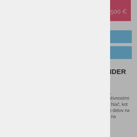
OPIS IZDELKA
TABELA VELIKOSTI
Ženske pohodne hlače NORTHFINDER
GAFTA
Lahki tehnični material zagotavlja kakovostno zaščito,
vzdržljivost in optimalno telesno temperaturo med aktivnostmi
na prostem. Za svobodo gibanja poskrbi udoben kroj hlač, kot
sta na primer tanko prileganje in podaljšanje spodnjih delov na
zadrgo. Hlače so primerne za pohodništvo, aktivnosti na
prostem in prosti čas.
Sorodni izdelki