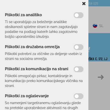
Telefon:
059 104 774
Poslovalnica:
Celovška cesta 172
NOVICE
O PODJETJU
DARILNI BONI
Piškotki za analitiko
Ti se uporabljajo za beleženje analitike
0
SL
obsikanosti spletne strani in nam zagotavljajo
podatke na podlagi katerih lahko zagotovimo
boljšo uporabniško izkušnjo.
Piškotki za družabna omrežja
Piškotki potrebni za vtičnike za deljenje vsebin iz
strani na socialna omrežja.
Piškotki za komunikacijo na strani
Domov
POHODNIŠTVO
OBLAČILA
HLAČE
Piškotki omogočajo pirkaz, kontaktiranje in
41 %
komunikacijo preko komunikacijskega vtičnika na
strani.
Piškotki za oglaševanje
So namenjeni targetiranemu oglaševanju glede
na pretekle uporabnikove aktvinosti na drugih