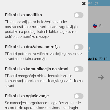
Telefon:
059 104 774
Poslovalnica:
Celovška cesta 172
NOVICE
O PODJETJU
DARILNI BONI
Piškotki za analitiko
Ti se uporabljajo za beleženje analitike
0
SL
obsikanosti spletne strani in nam zagotavljajo
podatke na podlagi katerih lahko zagotovimo
boljšo uporabniško izkušnjo.
Piškotki za družabna omrežja
Piškotki potrebni za vtičnike za deljenje vsebin iz
strani na socialna omrežja.
Piškotki za komunikacijo na strani
Domov
POHODNIŠTVO
OBLAČILA
HLAČE
Piškotki omogočajo pirkaz, kontaktiranje in
51 %
komunikacijo preko komunikacijskega vtičnika na
strani.
Piškotki za oglaševanje
So namenjeni targetiranemu oglaševanju glede
na pretekle uporabnikove aktvinosti na drugih