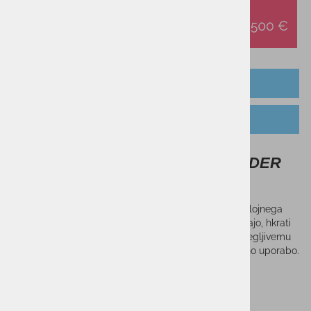
OPIS IZDELKA
TABELA VELIKOSTI
Moške pohodne hlače NORTHFINDER
HARVEY
Moške pohodne hlače NORTHFINDER HARVEY iz 1-slojnega
materiala, ki je izredno prijeten. Popolnoma se prilegajo, hkrati
pa omogočajo prosto gibanje zahvaljujoč visoko raztegljivemu
materialu. Primerne so za pohodništvo in vsakodnevno uporabo.
Sorodni izdelki