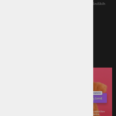
Povezava na platformo za spletno reševanje potrošniških
sporov
Načini plačila
Kreditna kartica
Predračun
Po povzetju
Plačilo ob prevzemu v trgovini