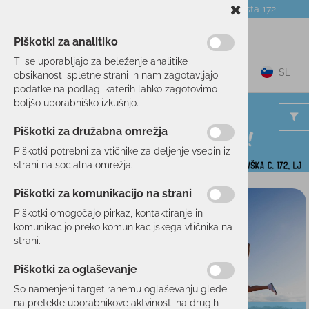
Telefon:
059 104 774
Poslovalnica:
Celovška cesta 172
NOVICE
O PODJETJU
DARILNI BONI
Piškotki za analitiko
Ti se uporabljajo za beleženje analitike
0
SL
obsikanosti spletne strani in nam zagotavljajo
podatke na podlagi katerih lahko zagotovimo
boljšo uporabniško izkušnjo.
Piškotki za družabna omrežja
Piškotki potrebni za vtičnike za deljenje vsebin iz
strani na socialna omrežja.
Piškotki za komunikacijo na strani
Piškotki omogočajo pirkaz, kontaktiranje in
komunikacijo preko komunikacijskega vtičnika na
strani.
Piškotki za oglaševanje
So namenjeni targetiranemu oglaševanju glede
na pretekle uporabnikove aktvinosti na drugih