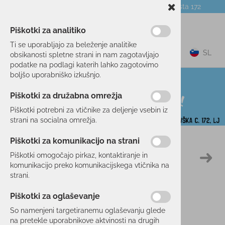
Telefon:
059 104 774
Poslovalnica:
Celovška cesta 172
NOVICE
O PODJETJU
DARILNI BONI
Piškotki za analitiko
Ti se uporabljajo za beleženje analitike
0
SL
obsikanosti spletne strani in nam zagotavljajo
podatke na podlagi katerih lahko zagotovimo
boljšo uporabniško izkušnjo.
Piškotki za družabna omrežja
Piškotki potrebni za vtičnike za deljenje vsebin iz
strani na socialna omrežja.
Piškotki za komunikacijo na strani
Domov
TENIS
OBLAČILA
PULOVERJI/JOPE
Piškotki omogočajo pirkaz, kontaktiranje in
50 %
komunikacijo preko komunikacijskega vtičnika na
strani.
Piškotki za oglaševanje
So namenjeni targetiranemu oglaševanju glede
na pretekle uporabnikove aktvinosti na drugih