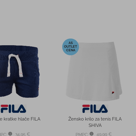
-50%
jopica z kapuco FILA
Ženska trenirka FILA KARLA
ROBIN
79,99 €
od 59,99 €
PC:
PMPC:
40,00 €
od 29,90 €
CENA:
AS CENA:
 cena v 30 dneh
43,00 €
Najnižja cena v 30 dneh
od 59,99 €