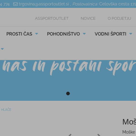
04 774
trgovina@assportoutlet.si
,
Poslovalnica:
Celovška cesta 17
ASSPORTOUTLET
NOVICE
O PODJETJU
PROSTI ČAS
POHODNIŠTVO
VODNI ŠPORTI
HLAČE
Moš
Moške 