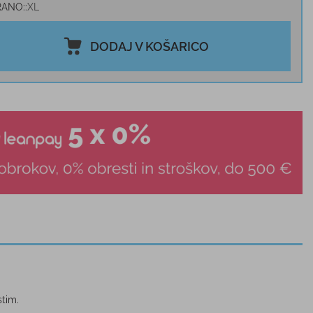
RANO:
XL
DODAJ V KOŠARICO
stim.