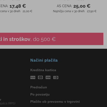
Načini plačila
Kreditna kartica
Predračun
Po povzetju
v
Plačilo ob prevzemu v trgovini
jalca IRPS)