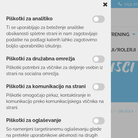
059 1
Piškotki za analitiko
Ti se uporabljajo za beleženje analitike
obsikanosti spletne strani in nam zagotavljajo
SMUČANJE
TEK/TRENING
podatke na podlagi katerih lahko zagotovimo
boljšo uporabniško izkušnjo.
DARILNI BONI
SKIROJI/ROLERJI
Piškotki za družabna omrežja
Piškotki potrebni za vtičnike za deljenje vsebin iz
strani na socialna omrežja.
Piškotki za komunikacijo na strani
Piškotki omogočajo pirkaz, kontaktiranje in
komunikacijo preko komunikacijskega vtičnika na
strani.
Domov
TENIS
OBLAČILA
SMUČANJE
Piškotki za oglaševanje
50 %
TEK/TRENING
So namenjeni targetiranemu oglaševanju glede
na pretekle uporabnikove aktvinosti na drugih