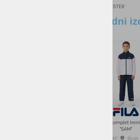
100% POLIESTER
Sorodni iz
-50%
-50%
Moška trenirka spodnj
BRINDISI
od 44,9
PMPC:
od 22,
AS CENA:
Najnižja cena v 30 dneh
Žensko krilo za tenis FILA
SHIVA
49,99 €
PMPC: