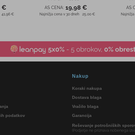
Nakup
Koraki nakupa
Dostava blaga
anja
Vračilo blaga
nih podatkov
Garancija
Reševanje potrošniških sporo
(Podjetje ne priznava nobenega izva