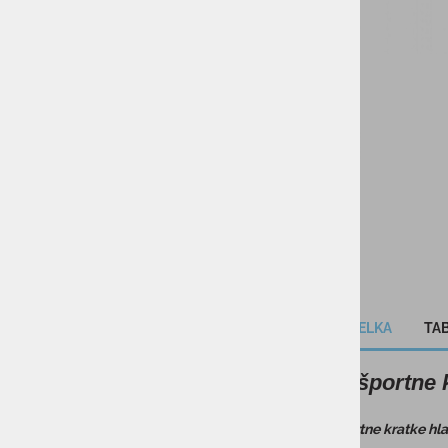
OBUTEV
KAMPING
DARILNI BONI
SKIROJI/ROLERJI
OPIS IZDELKA
TAB
Moške športne 
Moške športne kratke hl