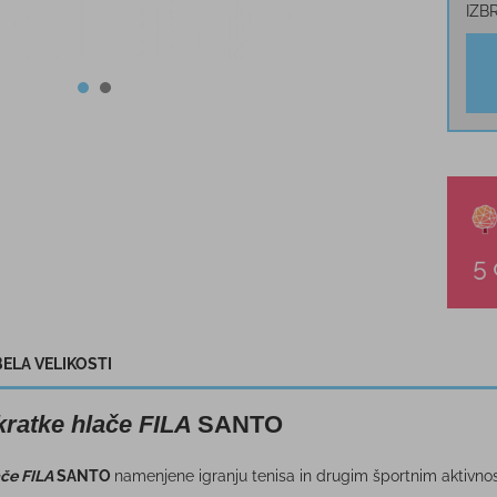
IZB
ELA VELIKOSTI
kratke hlače FILA
SANTO
ače FILA
SANTO
namenjene igranju tenisa in drugim športnim aktivno