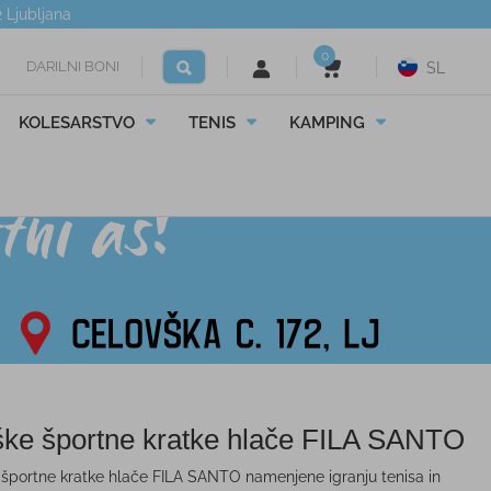
2
Ljubljana
0
DARILNI BONI
SL
KOLESARSTVO
TENIS
KAMPING
ke športne kratke hlače FILA SANTO
športne kratke hlače FILA SANTO namenjene igranju tenisa in