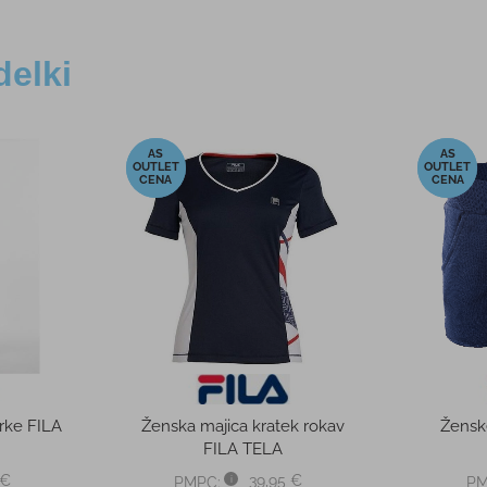
delki
-50%
-50%
i del FILA
Moške dolge pajkice FILA
Moška 
FANO
5 €
49,95 €
PMPC:
PM
48 €
24,98 €
AS CENA:
AS 
od 31,00 €
Najnižja cena v 30 dneh
32,00 €
Najnižja