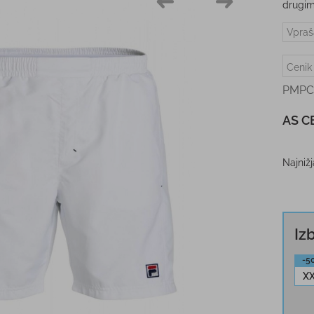
drugim
Vpraš
Cenik
PMPC
AS C
Najniž
Iz
-5
X