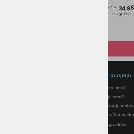
25,00 €
AS CENA:
Najnižja cena v 30 dneh
27,90 €
Okmal, trgovina, storitve in
O podjetju
proizvodnja d.o.o. Ljubljana
Kdo smo?
ID za DDV: SI85040622
Kje smo?
Celovška cesta 172, 1000 Ljubljana
+386 1 5133 480
Pogoji poslov
info@okmal.si
Varstvo oseb
Zaposlitev
P.E.: As Sport Outlet