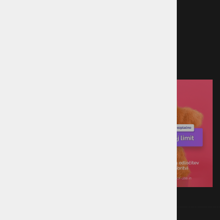
Kreditna kartica
Predračun
Po povzetju
Plačilo ob prevzemu v trgovini