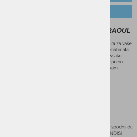
TABELA VELIKOSTI
Moška majica kratek rokav FILA RAOUL
Moška majica kratek rokav FILA RAOUL je idealna izbira za vaše
športne aktivnosti. Izdelana je iz visokokakovostnega materiala,
100% poliestra, ki zagotavlja udobje in zračnost med vsako
dejavnostjo. Njen športen dizajn in kroj omogočata popolno
svobodo gibanja, ne glede na to, ali se ukvarjate s tekom,
fitnesom ali kakršnim koli drugim športom.
SESTAVA
: 100% POLIESTER
Sorodni izdelki
-50%
-50%
Ženska majica brez rokavov
Moška trenirka spodnji del