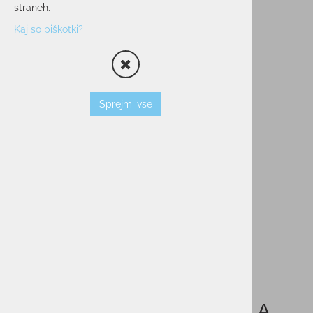
straneh.
Kaj so piškotki?
Sprejmi vse
Moška majica kratek rokav FILA