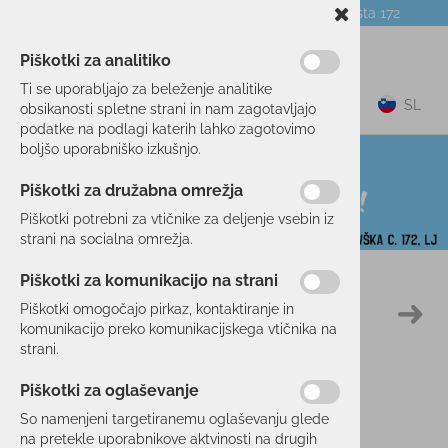
Telefon:
059 104 774
Poslovalnica:
Celovška cesta 172
NOVICE
O PODJETJU
DARILNI BONI
Piškotki za analitiko
Ti se uporabljajo za beleženje analitike
0
SL
obsikanosti spletne strani in nam zagotavljajo
podatke na podlagi katerih lahko zagotovimo
boljšo uporabniško izkušnjo.
Piškotki za družabna omrežja
Piškotki potrebni za vtičnike za deljenje vsebin iz
strani na socialna omrežja.
Piškotki za komunikacijo na strani
Domov
TENIS
OBLAČILA
MAJICE
Piškotki omogočajo pirkaz, kontaktiranje in
50 %
komunikacijo preko komunikacijskega vtičnika na
strani.
Piškotki za oglaševanje
So namenjeni targetiranemu oglaševanju glede
na pretekle uporabnikove aktvinosti na drugih