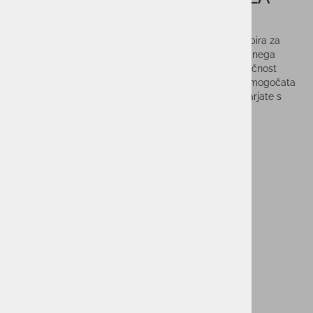
RAOUL
Moška majica kratek rokav FILA RAOUL je idealna izbira za
vaše športne aktivnosti. Izdelana je iz visokokakovostnega
materiala, 100% poliestra, ki zagotavlja udobje in zračnost
med vsako dejavnostjo. Njen športen dizajn in kroj omogočata
popolno svobodo gibanja, ne glede na to, ali se ukvarjate s
tekom, fitnesom ali kakršnim koli drugim športom.
Vprašaj za izdelek
Cenik dostav
PMPC:
19,99 €
9,99 €
AS CENA:
Najnižja cena v 30 dneh
19,99 €