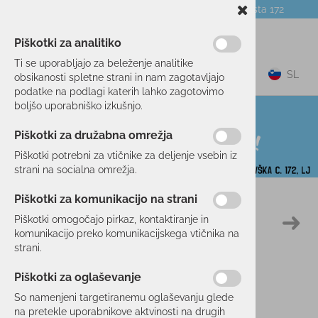
Telefon:
059 104 774
Poslovalnica:
Celovška cesta 172
NOVICE
O PODJETJU
DARILNI BONI
Piškotki za analitiko
Ti se uporabljajo za beleženje analitike
0
SL
obsikanosti spletne strani in nam zagotavljajo
podatke na podlagi katerih lahko zagotovimo
boljšo uporabniško izkušnjo.
Piškotki za družabna omrežja
Piškotki potrebni za vtičnike za deljenje vsebin iz
strani na socialna omrežja.
Piškotki za komunikacijo na strani
Domov
TEK/TRENING
OPREMA
SONČNA OČALA
Piškotki omogočajo pirkaz, kontaktiranje in
komunikacijo preko komunikacijskega vtičnika na
strani.
Piškotki za oglaševanje
So namenjeni targetiranemu oglaševanju glede
na pretekle uporabnikove aktvinosti na drugih