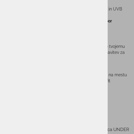
Zelo dobra optična jasnost in naraven pogled
UV zaščita očala
za popolno zaščito pred UVA in UVB
žarki
Primerna za
intenzivne sončne pogoje in outdoor
aktivnosti
Prilagodljiv okvir za vse oblike obraza
Očala so zasnovana tako, da se popolnoma prilegajo tvojemu
obrazu. Napreden sistem omogoča individualno nastavitev za
maksimalno udobje in stabilnost pri športu.
Stabilnost brez zdrsa med športom
Viper Grip™ oprijem poskrbi, da očala ostanejo na mestu
Turbo & E-Spot nastavitve omogočajo popoln fit
Velikost
Regular
Sorodni izdelki
-40%
-48%