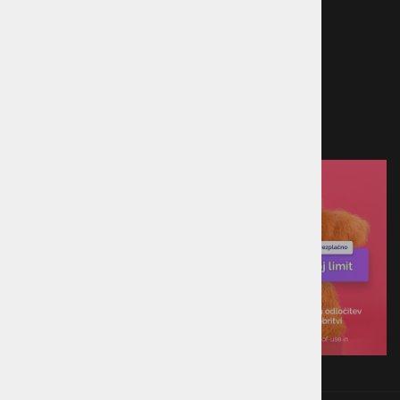
Kreditna kartica
Predračun
Po povzetju
Plačilo ob prevzemu v trgovini