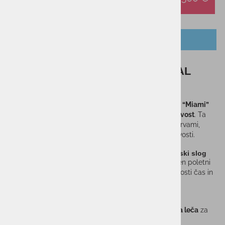
OPIS IZDELKA
Sončna očala PIT VIPER ORIGINAL
MIAMI NIGHT STANDARD
Vrhunska
športna sončna očala
, ki združujejo
živahen “Miami”
dizajn
,
klasično Smoke CAT.3 lečo
in
izjemno vzdržljivost
. Ta
model je popolna izbira za vse, ki želijo izstopati z barvami,
hkrati pa uživati v močni zaščiti oči in športni zmogljivosti.
Najboljša športna sončna očala za aktiven življenjski slog
Če iščeš
kakovostna športna očala
, ki združujejo drzen poletni
stil in funkcionalnost, je ta model idealen za šport, prosti čas in
vsakdan.
Napredna tehnologija leč
Visokokakovostna
Smoke CAT.3 polikarbonatna leča
za
močno sončno svetlobo