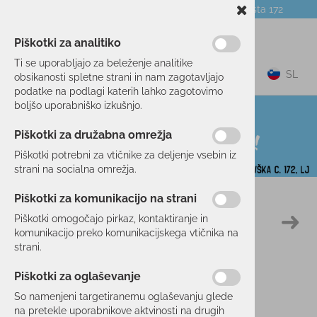
Telefon:
059 104 774
Poslovalnica:
Celovška cesta 172
NOVICE
O PODJETJU
DARILNI BONI
Piškotki za analitiko
Ti se uporabljajo za beleženje analitike
0
SL
obsikanosti spletne strani in nam zagotavljajo
podatke na podlagi katerih lahko zagotovimo
boljšo uporabniško izkušnjo.
Piškotki za družabna omrežja
Piškotki potrebni za vtičnike za deljenje vsebin iz
strani na socialna omrežja.
Piškotki za komunikacijo na strani
Domov
TEK/TRENING
OPREMA
SONČNA OČALA
Piškotki omogočajo pirkaz, kontaktiranje in
50 %
komunikacijo preko komunikacijskega vtičnika na
strani.
Piškotki za oglaševanje
So namenjeni targetiranemu oglaševanju glede
na pretekle uporabnikove aktvinosti na drugih