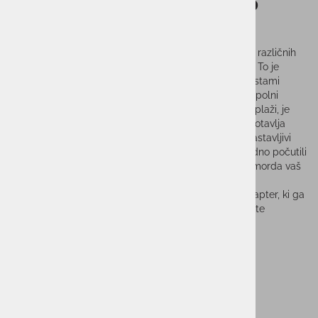
Sončna očala BLIZ ACTIVE HERO
SMALL
Očala, ki izgledajo tako dobro in ohranjajo jasen vid v različnih
vremenskih razmerah. Ravno tako kot ti – pravi junak. To je
vsestranski model, ki se odlično ujema z različnimi vrstami
športa. Ne glede na to, ali ste na gorskem kolesu pri polni
hitrosti, na počasnem teku ali pa se samo hladite na plaži, je
Hero z vami. Leča ima tehnologijo Hydro Lens, ki zagotavlja
jasen in oster vid v različnih vremenskih razmerah. Nastavljivi
ročaji in nosna blazinica zagotavljajo, da se boste vedno počutili
udobno. Če iščete odličnega spremljevalca, je Hero morda vaš
novi najboljši prijatelj!
Edinstvena lastnost je, da lahko uporabite optični adapter, ki ga
lahko prilagodite vaši dioptriji za očala (lahko ga kupite
posebej).
KATEGORIJA FILTRA: 3
Sorodni izdelki