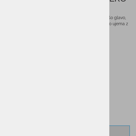
SMALL
To je novi Hero! Bliz Hero je primeren za tiste s manjšo glavo,
velikost ''small''. To je vsestranski model, ki se odlično ujema z
različnimi vrstami športa. Lahko ga uporabljate za
kolesarjenje, tek, rolanje, pohode ali v prostem času.
Vprašaj za izdelek
Cenik dostav
PMPC:
99,95 €
49,95 €
AS CENA:
Najnižja cena v 30 dneh
99,95 €
Izberi velikost