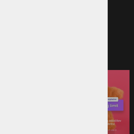
sporov
Načini plačila
Kreditna kartica
Predračun
Po povzetju
Plačilo ob prevzemu v trgovini