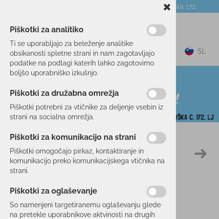
Telefon:
059 104 774
Poslovalnica:
Celovška cesta 172
NOVICE
O PODJETJU
DARILNI BONI
Piškotki za analitiko
Ti se uporabljajo za beleženje analitike
0
SL
obsikanosti spletne strani in nam zagotavljajo
podatke na podlagi katerih lahko zagotovimo
boljšo uporabniško izkušnjo.
Piškotki za družabna omrežja
Piškotki potrebni za vtičnike za deljenje vsebin iz
strani na socialna omrežja.
Piškotki za komunikacijo na strani
Domov
TEK/TRENING
OPREMA
SONČNA OČALA
Piškotki omogočajo pirkaz, kontaktiranje in
50 %
komunikacijo preko komunikacijskega vtičnika na
strani.
Piškotki za oglaševanje
So namenjeni targetiranemu oglaševanju glede
na pretekle uporabnikove aktvinosti na drugih