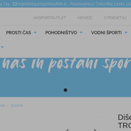
04 774
trgovina@assportoutlet.si
,
Poslovalnica:
Celovška cesta 17
ASSPORTOUTLET
NOVICE
O PODJETJU
PROSTI ČAS
POHODNIŠTVO
VODNI ŠPORTI
EMA
DODATKI
Diš
TR