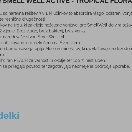
ice SMELL WELL ACTIVE - TROPICAL FLOR
 so naravna rešitev 3 v 1, ki učinkovito absorbira vlago, odstrani vonja
ite resnično drugačnost!
lkov na trgu, ki zakrijejo neželene vonjave, gre SmellWell do vira te
ivljenje. Brez vlage, brez bakterij, brez vonja.
er naredi vaše stvari SmellWellTM.
to, oblikovano in preizkušeno na Švedskem.
o bambusovega oglja Moso in mineralov, ki razvlaževajo in dezodorira
em.
ficiran REACH za varnost in okolje ter 100 % nestrupen.
i in se prilegajo povsod ter zagotavljajo neomejena področja uporabe.
delki