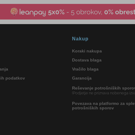
Nakup
Koraki nakupa
Dostava blaga
anja
Vračilo blaga
nih podatkov
Garancija
Reševanje potrošniških sporo
(Podjetje ne priznava nobenega izva
Povezava na platformo za sple
potrošniških sporov