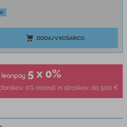
NI
DODAJ V KOŠARICO