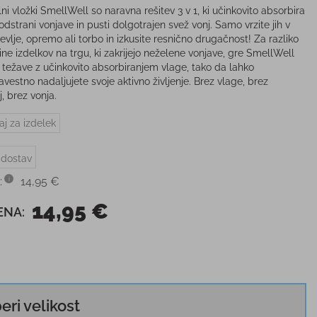
ni vložki SmellWell so naravna rešitev 3 v 1, ki učinkovito absorbira
odstrani vonjave in pusti dolgotrajen svež vonj. Samo vrzite jih v
evlje, opremo ali torbo in izkusite resnično drugačnost! Za razliko
ine izdelkov na trgu, ki zakrijejo neželene vonjave, gre SmellWell
a težave z učinkovito absorbiranjem vlage, tako da lahko
vestno nadaljujete svoje aktivno življenje. Brez vlage, brez
j, brez vonja.
aj za izdelek
 dostav
:
14,95 €
14,95 €
ENA:
beri velikost