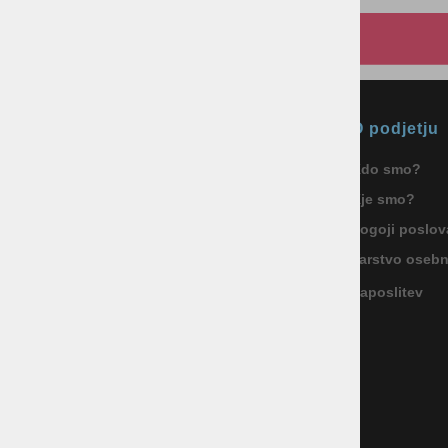
Okmal, trgovina, storitve in
O podjetju
proizvodnja d.o.o. Ljubljana
Kdo smo?
ID za DDV: SI85040622
Kje smo?
Celovška cesta 172, 1000 Ljubljana
+386 1 5133 480
Pogoji poslov
info@okmal.si
Varstvo oseb
Zaposlitev
P.E.: As Sport Outlet
Celovška cesta 172, 1000 Ljubljana
+386 5 9104 774
+386 51 305 306
trgovina@assportoutlet.si