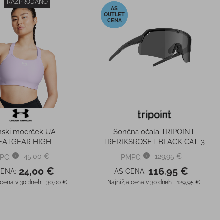
NOVO!
-20%
Ženske pajkice
Ženske trail superge TOPO W
RMOUR RUSH PRINT
Vista Black/Mint
COLOR BLOCK
75,00 €
180,00 €
PC:
PMPC:
33,00 €
144,00 €
CENA:
AS CENA:
 cena v 30 dneh
75,00 €
Najnižja cena v 30 dneh
169,00 €