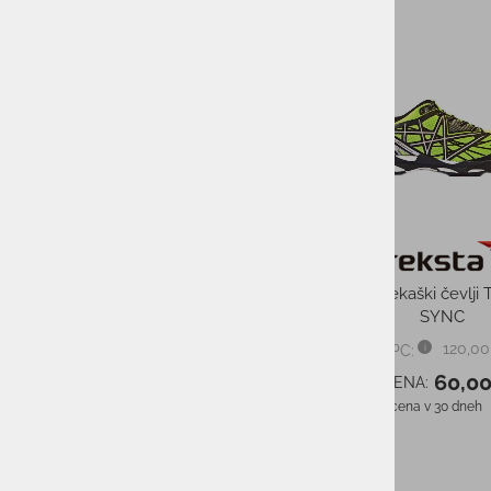
-10%
-40%
Moške tekaške sup
BALANCE FuelCell - 
130,00
PMPC:
78,0
AS CENA:
Najnižja cena v 30 dneh
Sončna očala TRIPOINT
TRERIKSRÖSET BLACK CAT. 3
129,95 €
PMPC:
116,95 €
AS CENA:
Najnižja cena v 30 dneh
129,95 €