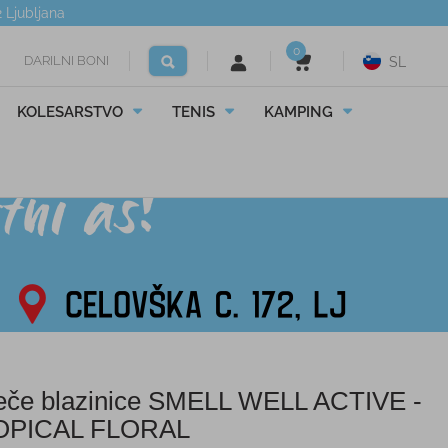
2
Ljubljana
0
DARILNI BONI
SL
KOLESARSTVO
TENIS
KAMPING
eče blazinice SMELL WELL ACTIVE -
OPICAL FLORAL