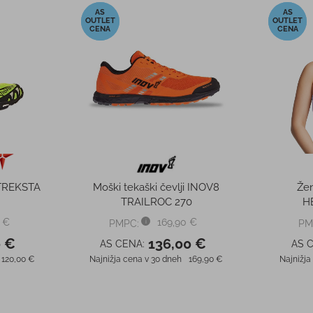
-57%
-56%
erge NEW
Moške pajkice UA LAUNCH
Propel V5
COMPRESSION TIGHT
UNDERA
 €
75,00 €
PMPC:
PM
0 €
32,00 €
AS CENA:
AS 
117,00 €
Najnižja cena v 30 dneh
75,00 €
Najnižja