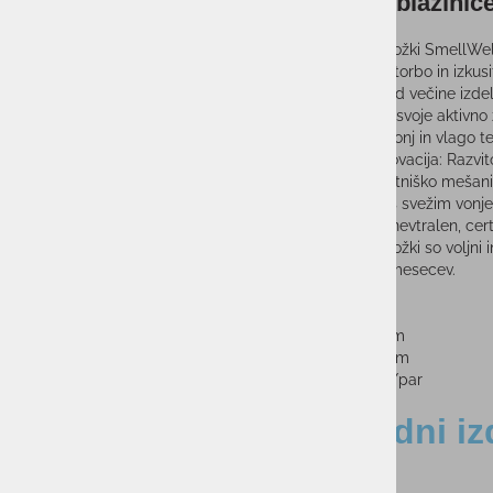
Dišeče blazin
Osvežilni vložki SmellWell
opremo ali torbo in izkus
Za razliko od večine izde
nadaljujete svoje aktivno ž
Absorbira vonj in vlago t
Švedska inovacija: Razvi
Vsebuje lastniško mešanic
Prepojena s svežim vonj
Podnebno nevtralen, certi
Osvežilni vložki so voljn
Traja do 6 mesecev.
Širina: 8 cm
Višina: 12 cm
Globina: 1 cm
Teža: 100g/par
Sorodni iz