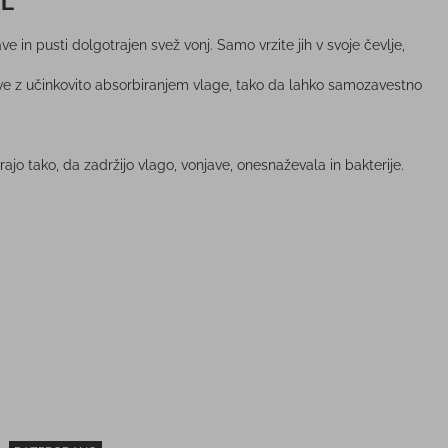
AL
ve in pusti dolgotrajen svež vonj. Samo vrzite jih v svoje čevlje,
žave z učinkovito absorbiranjem vlage, tako da lahko samozavestno
jo tako, da zadržijo vlago, vonjave, onesnaževala in bakterije.