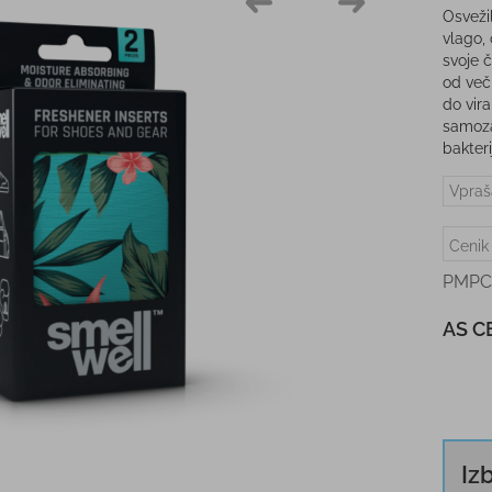
Osvežil
vlago, 
svoje č
od več
do vir
samoza
bakteri
Vpraš
Cenik
PMPC
AS C
Iz