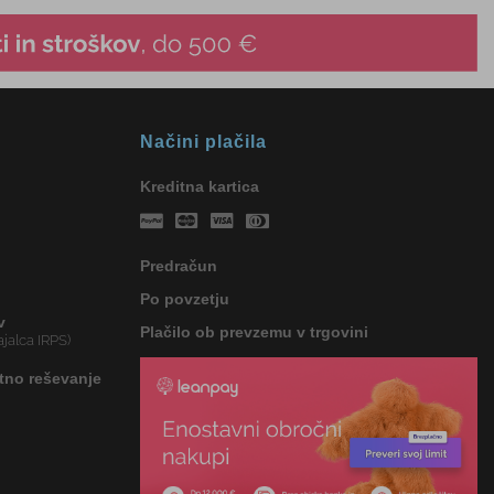
Načini plačila
Kreditna kartica
Predračun
Po povzetju
v
Plačilo ob prevzemu v trgovini
jalca IRPS)
tno reševanje