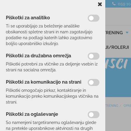
059 1
Piškotki za analitiko
Ti se uporabljajo za beleženje analitike
obsikanosti spletne strani in nam zagotavljajo
SMUČANJE
TEK/TRENING
podatke na podlagi katerih lahko zagotovimo
boljšo uporabniško izkušnjo.
DARILNI BONI
SKIROJI/ROLERJI
Piškotki za družabna omrežja
Piškotki potrebni za vtičnike za deljenje vsebin iz
strani na socialna omrežja.
Piškotki za komunikacijo na strani
Piškotki omogočajo pirkaz, kontaktiranje in
komunikacijo preko komunikacijskega vtičnika na
strani.
Domov
TEK/TRENING
OPR
SMUČANJE
Piškotki za oglaševanje
TEK/TRENING
So namenjeni targetiranemu oglaševanju glede
na pretekle uporabnikove aktvinosti na drugih