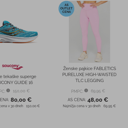
-31%
Ženske pajkice FABLETICS
PURELUXE HIGH-WAISTED
e tekaške superge
TLC LEGGING
UCONY GUIDE 16
150,00 €
69,95 €
PC:
PMPC:
80,00 €
48,00 €
CENA:
AS CENA:
 cena v 30 dneh
150,00 €
Najnižja cena v 30 dneh
69,95 €