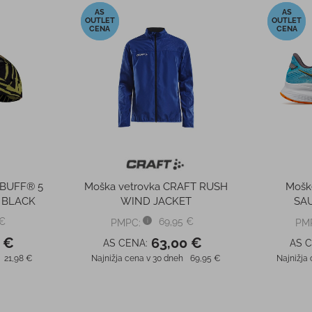
-10%
-47%
m BUFF® 5
Moška vetrovka CRAFT RUSH
Mošk
 BLACK
WIND JACKET
SA
 €
69,95 €
PMPC:
PM
 €
63,00 €
AS CENA:
AS 
21,98 €
Najnižja cena v 30 dneh
69,95 €
Najnižja