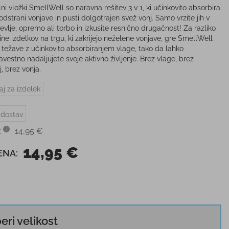
ni vložki SmellWell so naravna rešitev 3 v 1, ki učinkovito absorbira
odstrani vonjave in pusti dolgotrajen svež vonj. Samo vrzite jih v
evlje, opremo ali torbo in izkusite resnično drugačnost! Za razliko
ine izdelkov na trgu, ki zakrijejo neželene vonjave, gre SmellWell
a težave z učinkovito absorbiranjem vlage, tako da lahko
vestno nadaljujete svoje aktivno življenje. Brez vlage, brez
j, brez vonja.
aj za izdelek
 dostav
:
14,95 €
14,95 €
ENA:
beri velikost