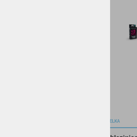
DARILNI BONI
SKIROJI/ROLERJI
OPIS IZDELKA