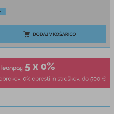
NI
DODAJ V KOŠARICO