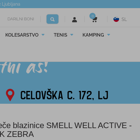
2
Ljubljana
0
DARILNI BONI
SL
KOLESARSTVO
TENIS
KAMPING
eče blazinice SMELL WELL ACTIVE -
NK ZEBRA