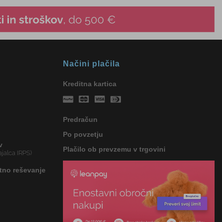
Načini plačila
Kreditna kartica
Predračun
Po povzetju
v
Plačilo ob prevzemu v trgovini
jalca IRPS)
tno reševanje