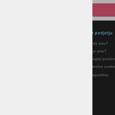
Okmal, trgovina, storitve in
O podjetju
proizvodnja d.o.o. Ljubljana
Kdo smo?
ID za DDV: SI85040622
Kje smo?
Celovška cesta 172, 1000 Ljubljana
+386 1 5133 480
Pogoji poslov
info@okmal.si
Varstvo oseb
Zaposlitev
P.E.: As Sport Outlet
Celovška cesta 172, 1000 Ljubljana
+386 5 9104 774
+386 51 305 306
trgovina@assportoutlet.si