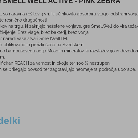
ice SMELL WELL ACTIVE - PINK ZEBRA
 so naravna rešitev 3 v 1, ki učinkovito absorbira vlago, odstrani vonja
ite resnično drugačnost!
lkov na trgu, ki zakrijejo neželene vonjave, gre SmellWell do vira te
ivljenje. Brez vlage, brez bakterij, brez vonja.
er naredi vaše stvari SmellWellTM.
to, oblikovano in preizkušeno na Švedskem.
o bambusovega oglja Moso in mineralov, ki razvlaževajo in dezodorira
em.
ficiran REACH za varnost in okolje ter 100 % nestrupen.
i in se prilegajo povsod ter zagotavljajo neomejena področja uporabe.
delki