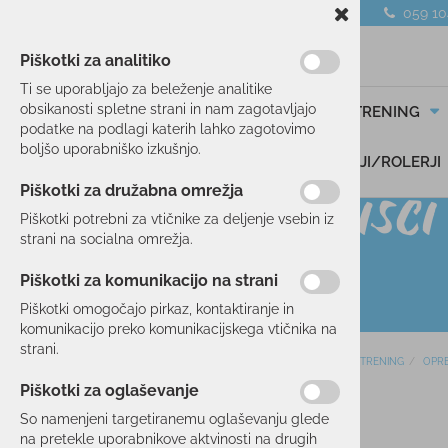
059 1
Piškotki za analitiko
Ti se uporabljajo za beleženje analitike
obsikanosti spletne strani in nam zagotavljajo
SMUČANJE
TEK/TRENING
podatke na podlagi katerih lahko zagotovimo
boljšo uporabniško izkušnjo.
DARILNI BONI
SKIROJI/ROLERJI
Piškotki za družabna omrežja
Piškotki potrebni za vtičnike za deljenje vsebin iz
strani na socialna omrežja.
Piškotki za komunikacijo na strani
Piškotki omogočajo pirkaz, kontaktiranje in
komunikacijo preko komunikacijskega vtičnika na
strani.
Domov
TEK/TRENING
OPR
SMUČANJE
Piškotki za oglaševanje
TEK/TRENING
So namenjeni targetiranemu oglaševanju glede
na pretekle uporabnikove aktvinosti na drugih