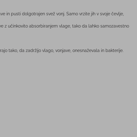
ve in pusti dolgotrajen svež vonj. Samo vrzite jih v svoje čevlje,
žave z učinkovito absorbiranjem vlage, tako da lahko samozavestno
jo tako, da zadržijo vlago, vonjave, onesnaževala in bakterije.