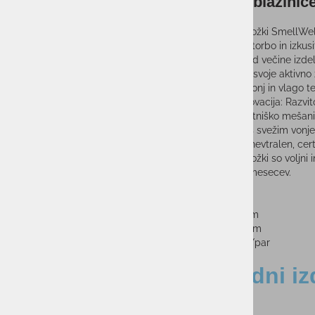
Dišeče blazin
Osvežilni vložki SmellWell
opremo ali torbo in izkus
Za razliko od večine izde
nadaljujete svoje aktivno ž
Absorbira vonj in vlago t
Švedska inovacija: Razvi
Vsebuje lastniško mešanic
Prepojena s svežim vonj
Podnebno nevtralen, certi
Osvežilni vložki so voljn
Traja do 6 mesecev.
Širina: 8 cm
Višina: 12 cm
Globina: 1 cm
Teža: 100g/par
Sorodni iz