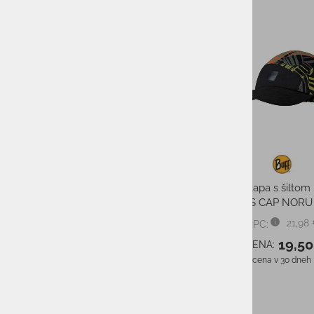
-40%
-11%
T
Ženske športne kratke hlače
Otroška kapa s šilto
UA ARMOUR BIKE SHORT
PANELS CAP NORU
35,00 €
21,98
PMPC:
PMPC:
21,00 €
19,50
AS CENA:
AS CENA:
Najnižja cena v 30 dneh
35,00 €
Najnižja cena v 30 dneh