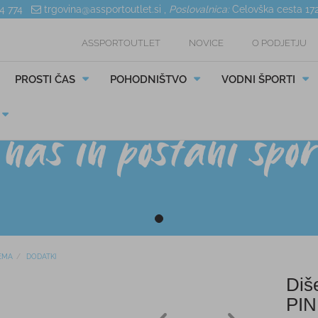
04 774
trgovina@assportoutlet.si
,
Poslovalnica:
Celovška cesta 17
ASSPORTOUTLET
NOVICE
O PODJETJU
PROSTI ČAS
POHODNIŠTVO
VODNI ŠPORTI
EMA
DODATKI
Diš
PI