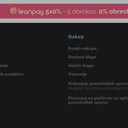
Nakup
Koraki nakupa
Dostava blaga
anja
Vračilo blaga
nih podatkov
Garancija
Reševanje potrošniških sporo
(Podjetje ne priznava nobenega izva
Povezava na platformo za sple
potrošniških sporov