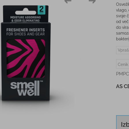
Osvežil
vlago, 
svoje č
od več
do vir
samoza
bakteri
Vpraš
Cenik
PMPC
AS C
Iz