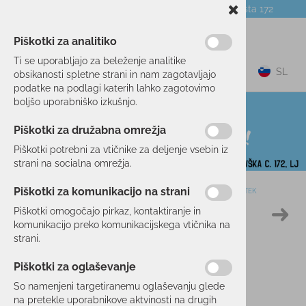
Telefon:
059 104 774
Poslovalnica:
Celovška cesta 172
NOVICE
O PODJETJU
DARILNI BONI
Piškotki za analitiko
Ti se uporabljajo za beleženje analitike
0
SL
obsikanosti spletne strani in nam zagotavljajo
podatke na podlagi katerih lahko zagotovimo
boljšo uporabniško izkušnjo.
Piškotki za družabna omrežja
Piškotki potrebni za vtičnike za deljenje vsebin iz
strani na socialna omrežja.
Piškotki za komunikacijo na strani
Domov
TEK/TRENING
OBUTEV
OBUTEV ZA CESTNI TEK
Piškotki omogočajo pirkaz, kontaktiranje in
42 %
komunikacijo preko komunikacijskega vtičnika na
strani.
Piškotki za oglaševanje
So namenjeni targetiranemu oglaševanju glede
na pretekle uporabnikove aktvinosti na drugih