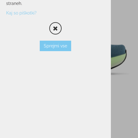
straneh.
Kaj so piškotki?
Sprejmi vse