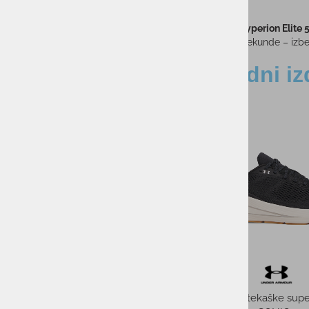
BROOKS Hyperion Elite 
Ko štejejo sekunde – izber
Sorodni iz
-55%
-43%
Ženske pajkice UA HG
Moške tekaške sup