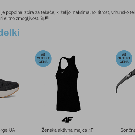
5
je popolna izbira za tekače, ki želijo maksimalno hitrost, vrhunsko t
i elitno zmogljivost. 🚀🏁
delki
-64%
-50%
erge UA
Ženska aktivna majica 4F
Sončna