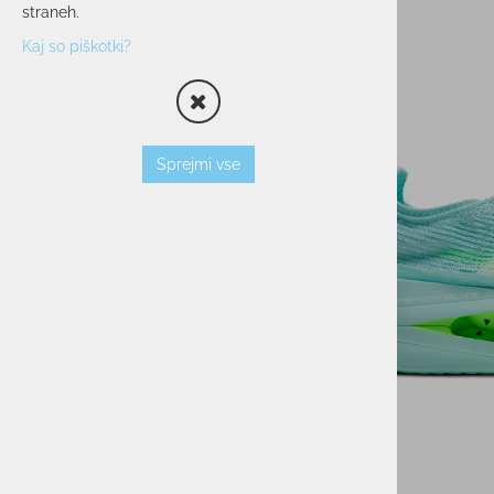
OBUTEV
straneh.
OBUTEV ZA CESTNI TEK
Kaj so piškotki?
OBUTEV ZA GORSKI TEK
OSTALA ŠPORTNA OBUTEV
OBLAČILA
OPREMA
Sprejmi vse
PROSTI ČAS
POHODNIŠTVO
VODNI ŠPORTI
KOLESARSTVO
TENIS
KAMPING