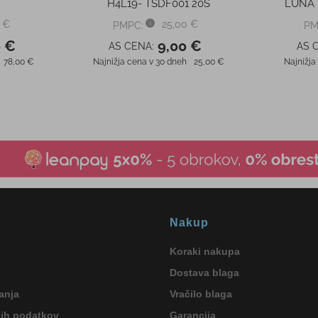
H4L19- TSDF001 20S
LUNA 
 €
25,00 €
PMPC:
PM
0 €
9,00 €
AS CENA:
AS 
78,00 €
Najnižja cena v 30 dneh
25,00 €
Najnižja
Nakup
Koraki nakupa
Dostava blaga
anja
Vračilo blaga
nih podatkov
Garancija