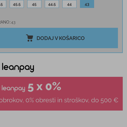
,5
45,5
45
44,5
44
43
RANO:
43
DODAJ V KOŠARICO