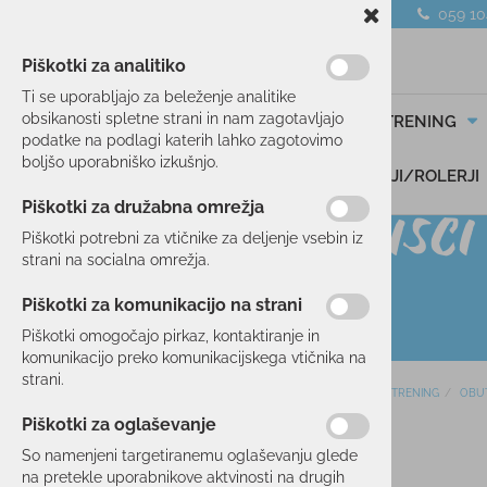
059 1
Piškotki za analitiko
Ti se uporabljajo za beleženje analitike
obsikanosti spletne strani in nam zagotavljajo
SMUČANJE
TEK/TRENING
podatke na podlagi katerih lahko zagotovimo
boljšo uporabniško izkušnjo.
DARILNI BONI
SKIROJI/ROLERJI
Piškotki za družabna omrežja
Piškotki potrebni za vtičnike za deljenje vsebin iz
strani na socialna omrežja.
Piškotki za komunikacijo na strani
Piškotki omogočajo pirkaz, kontaktiranje in
komunikacijo preko komunikacijskega vtičnika na
strani.
Domov
TEK/TRENING
OBU
SMUČANJE
Piškotki za oglaševanje
35 %
TEK/TRENING
So namenjeni targetiranemu oglaševanju glede
na pretekle uporabnikove aktvinosti na drugih