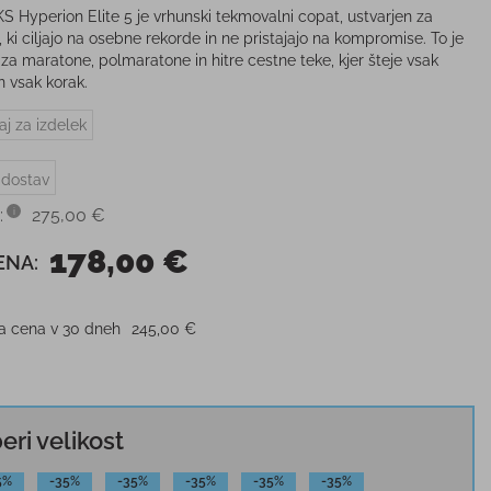
 Hyperion Elite 5 je vrhunski tekmovalni copat, ustvarjen za
 ki ciljajo na osebne rekorde in ne pristajajo na kompromise. To je
za maratone, polmaratone in hitre cestne teke, kjer šteje vsak
n vsak korak.
aj za izdelek
 dostav
:
275,00 €
178,00 €
ENA:
ja cena v 30 dneh
245,00 €
beri velikost
5%
-35%
-35%
-35%
-35%
-35%