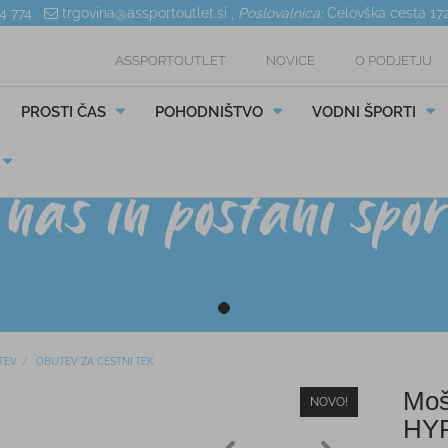
04 774
trgovina@assportoutlet.si
,
Poslovalnica:
Celovška cesta 17
ASSPORTOUTLET
NOVICE
O PODJETJU
PROSTI ČAS
POHODNIŠTVO
VODNI ŠPORTI
TEV
OBUTEV ZA CESTNI TEK
Moš
NOVO!
HYP