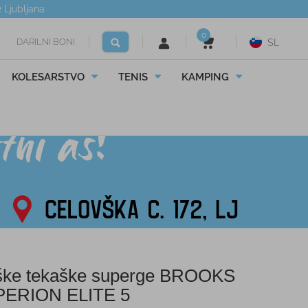
2
Ljubljana
0
DARILNI BONI
SL
KOLESARSTVO
TENIS
KAMPING
ke tekaške superge BROOKS
ERION ELITE 5