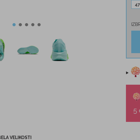
47
IZB
ELA VELIKOSTI