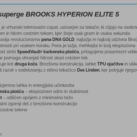
 superge BROOKS HYPERION ELITE 5
5
je vrhunski tekmovalni copat, ustvarjen za tekače, ki ciljajo na ose
in hitrim cestnim tekom, kjer šteje vsak gram in vsaka sekunda.
tavlja revolucionarna
pena DNA GOLD
, najlažja in najbolj odzivna B
tnosti pri vsakem koraku. Pena je lažja, mehkejša in bolj eksplozivna k
ost skrbi
SpeedVault+ karbonska plošča
, prilagojena posamezni veli
ar pomaga ohranjati hitrost skozi celoten tek.
luje kot
druga koža
. Brezšivna konstrukcija, lahke
TPU ojačitve
in sili
l razvit v sodelovanju z elitno tekačico
Des Linden
, kar potrjuje nje
izjemno lahka in energijsko učinkovita
nska plošča
– eksploziven odriv in stabilnost
t
– odličen oprijem z minimalno težo
lni zgornji del z brezšivno konstrukcijo
 cestne tekme
m