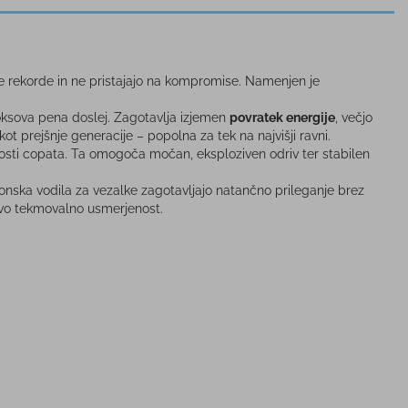
bne rekorde in ne pristajajo na kompromise. Namenjen je
rooksova pena doslej. Zagotavlja izjemen
povratek energije
, večjo
ot prejšnje generacije – popolna za tek na najvišji ravni.
kosti copata. Ta omogoča močan, eksploziven odriv ter stabilen
konska vodila za vezalke zagotavljajo natančno prileganje brez
govo tekmovalno usmerjenost.