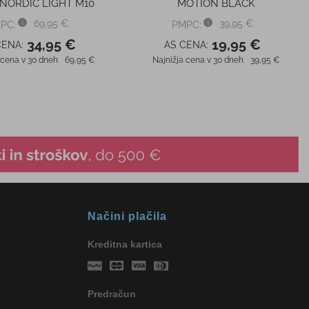
NORDIC LIGHT M10
MOTION BLACK
69,95 €
39,95 €
PC:
PMPC:
34,95 €
19,95 €
CENA:
AS CENA:
 cena v 30 dneh
69,95 €
Najnižja cena v 30 dneh
39,95 €
Načini plačila
Kreditna kartica
Predračun