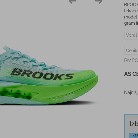
BROOKS
tekače,
model 
gram i
Vpraš
Cenik
PMPC
AS C
Najniž
Iz
-3