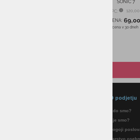
ARMOUR PRINTED CAPRI
SONIC 7
120,00
PMPC:
od 40,00 €
PMPC:
69,0
AS CENA:
od 18,00 €
AS CENA:
Najnižja cena v 30 dneh
Najnižja cena v 30 dneh
od 40,00 €
Okmal, trgovina, storitve in
O podjetju
proizvodnja d.o.o. Ljubljana
Kdo smo?
ID za DDV: SI85040622
Kje smo?
Celovška cesta 172, 1000 Ljubljana
+386 1 5133 480
Pogoji poslov
info@okmal.si
Varstvo oseb