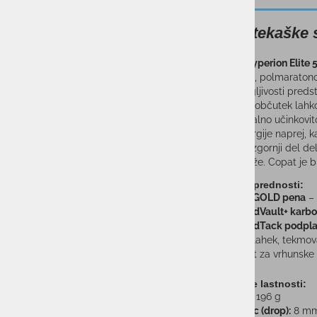
Moške tekaške
BROOKS Hyperion Elite 
maratonom, polmaratonom 
Jedro zmogljivosti preds
prožnost in občutek lahko
Za maksimalno učinkovit
prenos energije naprej, k
Ultralahek zgornji del de
odvečne teže. Copat je bi
🔥 Ključne prednosti:
DNA GOLD pena
– 
SpeedVault+ karbo
SpeedTack podpla
Ultralahek, tekmova
Razvit za vrhunske
⚙️ Tehnične lastnosti:
Teža:
196 g
Padec (drop):
8 m