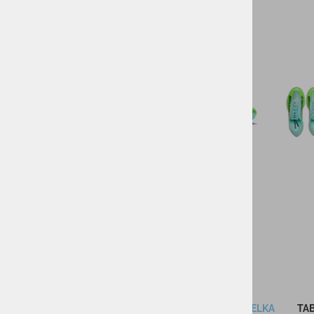
DARILNI BONI
SKIROJI/ROLERJI
OPIS IZDELKA
TAB