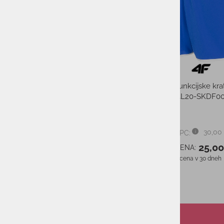
O
Ženske kratke hlače CRAFT
PRO TRAIL BLACK/BLACK
89,95 €
PMPC:
71,00 €
AS CENA:
Najnižja cena v 30 dneh
89,95 €