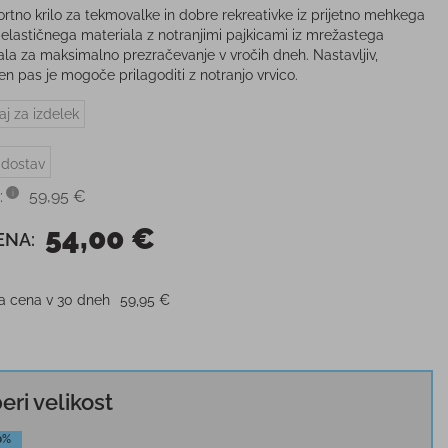
ortno krilo za tekmovalke in dobre rekreativke iz prijetno mehkega
o elastičnega materiala z notranjimi pajkicami iz mrežastega
ala za maksimalno prezračevanje v vročih dneh. Nastavljiv,
en pas je mogoče prilagoditi z notranjo vrvico.
aj za izdelek
 dostav
:
59,95 €
54,00 €
ENA:
ja cena v 30 dneh
59,95 €
beri velikost
0%