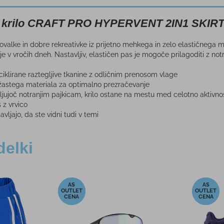
o krilo CRAFT PRO HYPERVENT 2IN1 SKIR
ovalke in dobre rekreativke iz prijetno mehkega in zelo elastičnega m
v vročih dneh. Nastavljiv, elastičen pas je mogoče prilagoditi z notr
eciklirane raztegljive tkanine z odličnim prenosom vlage
ežastega materiala za optimalno prezračevanje
ljujoč notranjim pajkicam, krilo ostane na mestu med celotno aktivno
s z vrvico
vljajo, da ste vidni tudi v temi
delki