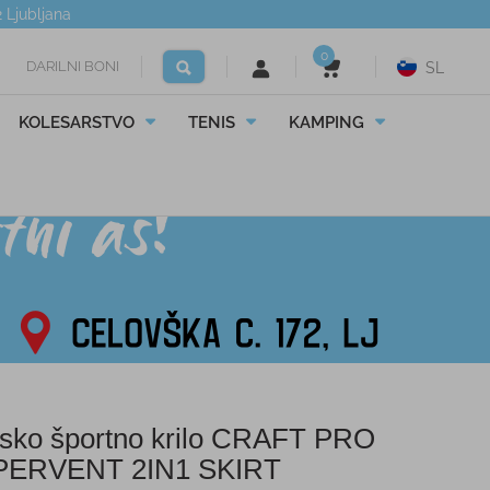
2
Ljubljana
0
DARILNI BONI
SL
KOLESARSTVO
TENIS
KAMPING
sko športno krilo CRAFT PRO
PERVENT 2IN1 SKIRT