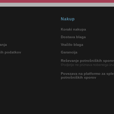
Nakup
Koraki nakupa
Dostava blaga
anja
Vračilo blaga
nih podatkov
Garancija
Reševanje potrošniških sporo
(Podjetje ne priznava nobenega izva
Povezava na platformo za sple
potrošniških sporov