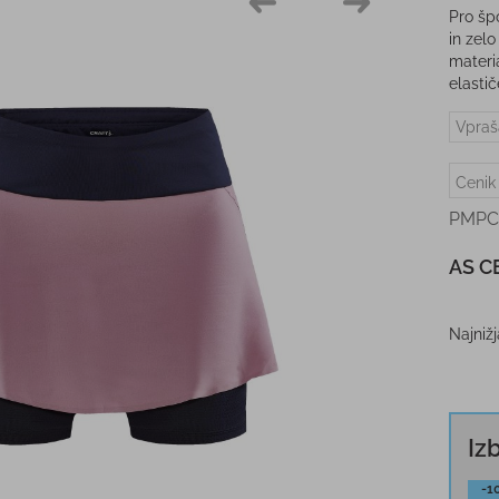
Pro šp
in zel
materi
elastič
Vpraš
Cenik
PMPC
AS C
Najniž
Iz
-1