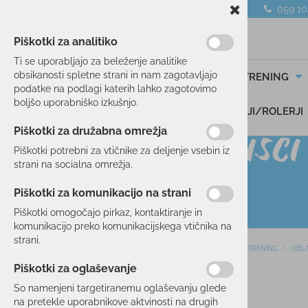
059 1
Piškotki za analitiko
Ti se uporabljajo za beleženje analitike
obsikanosti spletne strani in nam zagotavljajo
SMUČANJE
TEK/TRENING
podatke na podlagi katerih lahko zagotovimo
boljšo uporabniško izkušnjo.
DARILNI BONI
SKIROJI/ROLERJI
Piškotki za družabna omrežja
Piškotki potrebni za vtičnike za deljenje vsebin iz
strani na socialna omrežja.
Piškotki za komunikacijo na strani
Piškotki omogočajo pirkaz, kontaktiranje in
komunikacijo preko komunikacijskega vtičnika na
strani.
Domov
TEK/TRENING
OBLA
SMUČANJE
Piškotki za oglaševanje
10 %
TEK/TRENING
So namenjeni targetiranemu oglaševanju glede
na pretekle uporabnikove aktvinosti na drugih