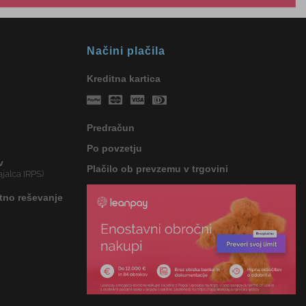
Načini plačila
Kreditna kartica
Predračun
Po povzetju
v
Plačilo ob prevzemu v trgovini
jalca IRPS)
tno reševanje