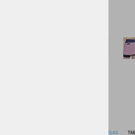
KOLESARSTVO
TENIS
KAMPING
DARILNI BONI
SKIROJI/ROLERJI
OPIS IZDELKA
TAB