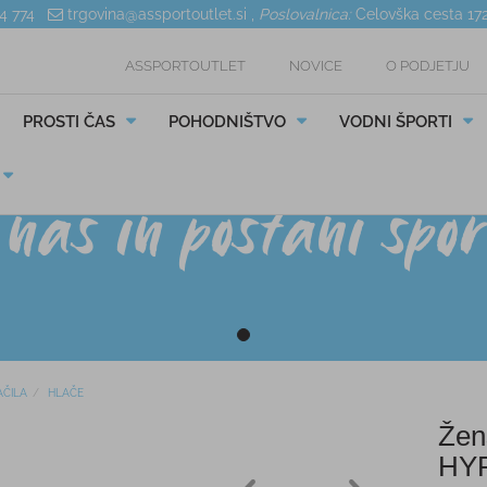
04 774
trgovina@assportoutlet.si
,
Poslovalnica:
Celovška cesta 17
ASSPORTOUTLET
NOVICE
O PODJETJU
PROSTI ČAS
POHODNIŠTVO
VODNI ŠPORTI
ČILA
HLAČE
Žen
HY