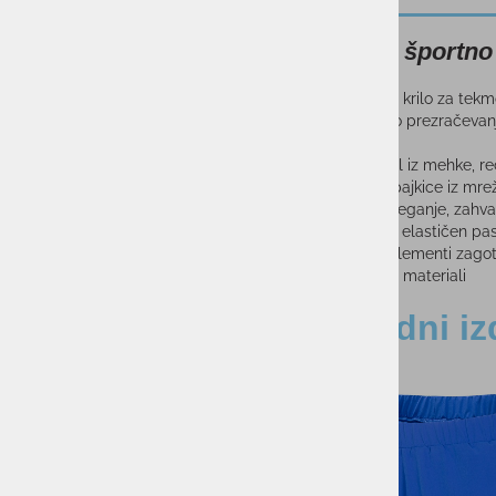
Žensko športn
Pro športno krilo za tekm
maksimalno prezračevanje 
- Zgornji del iz mehke, r
- Notranje pajkice iz mr
- Dobro prileganje, zahva
- Nastavljiv, elastičen pa
- Odsevni elementi zagota
- Reciklirani materiali
Sorodni iz
-21%