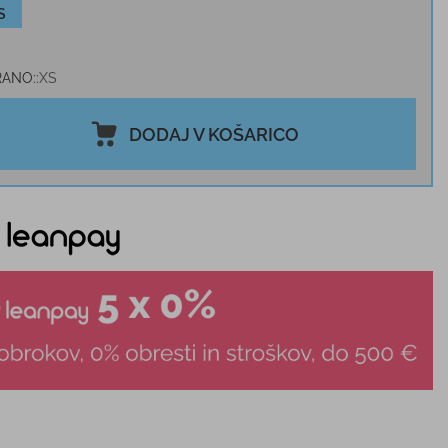
S
RANO:
XS
DODAJ V KOŠARICO