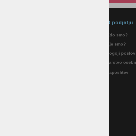
Okmal, trgovina, storitve in
O podjetju
proizvodnja d.o.o. Ljubljana
Kdo smo?
ID za DDV: SI85040622
Kje smo?
Celovška cesta 172, 1000 Ljubljana
+386 1 5133 480
Pogoji poslov
info@okmal.si
Varstvo oseb
Zaposlitev
P.E.: As Sport Outlet
Celovška cesta 172, 1000 Ljubljana
+386 5 9104 774
+386 51 305 306
trgovina@assportoutlet.si
PON-PET 10.00-19.00, SOB 9.00-16.00
NEDELJE IN PRAZNIKI ZAPRTO