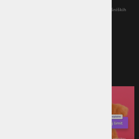
Garancija
Reševanje potrošniških sporov
(Podjetje ne priznava nobenega izvajalca IRPS)
Povezava na platformo za spletno reševanje potrošniških
sporov
Načini plačila
Kreditna kartica
Predračun
Po povzetju
Plačilo ob prevzemu v trgovini