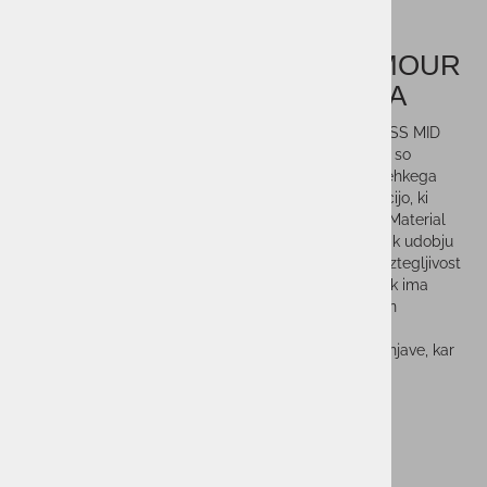
Ženski modrček UNDER ARMOUR
VANISH SEAMLESS MID BRA
Ženski modrček UNDER ARMOUR VANISH SEAMLESS MID
BRA je zasnovan za srednje intenzivne aktivnosti, kot so
kolesarjenje, vadba z utežmi in boks. Izdelan je iz mehkega
pletenega materiala s strateško nameščeno ventilacijo, ki
zagotavlja zračnost tam, kjer je to najbolj potrebno. Material
učinkovito odvaja znoj in se hitro suši, kar pripomore k udobju
med vadbo. Tehnologija 4-Way Stretch omogoča raztegljivost
v vse smeri, kar zagotavlja svobodo gibanja. Nedrček ima
klasičen pulover dizajn z racerback hrbtnim delom in
odstranljive blazinice za dodatno obliko in pokritost.
Tehnologija za nadzor vonja zmanjšuje neprijetne vonjave, kar
pripomore k dolgotrajni svežini.
Vprašaj za izdelek
Cenik dostav