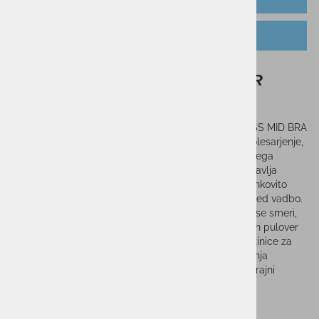
TABELA VELIKOSTI
Ženski modrček UNDER ARMOUR
VANISH SEAMLESS MID BRA
Ženski modrček UNDER ARMOUR VANISH SEAMLESS MID BRA
je zasnovan za srednje intenzivne aktivnosti, kot so kolesarjenje,
vadba z utežmi in boks. Izdelan je iz mehkega pletenega
materiala s strateško nameščeno ventilacijo, ki zagotavlja
zračnost tam, kjer je to najbolj potrebno. Material učinkovito
odvaja znoj in se hitro suši, kar pripomore k udobju med vadbo.
Tehnologija 4-Way Stretch omogoča raztegljivost v vse smeri,
kar zagotavlja svobodo gibanja. Nedrček ima klasičen pulover
dizajn z racerback hrbtnim delom in odstranljive blazinice za
dodatno obliko in pokritost. Tehnologija za nadzor vonja
zmanjšuje neprijetne vonjave, kar pripomore k dolgotrajni
svežini.
Sorodni izdelki