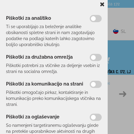
Telefon:
059 104 774
Poslovalnica:
Celovška cesta 172
NOVICE
O PODJETJU
DARILNI BONI
Piškotki za analitiko
Ti se uporabljajo za beleženje analitike
0
SL
obsikanosti spletne strani in nam zagotavljajo
podatke na podlagi katerih lahko zagotovimo
boljšo uporabniško izkušnjo.
Piškotki za družabna omrežja
Piškotki potrebni za vtičnike za deljenje vsebin iz
strani na socialna omrežja.
Piškotki za komunikacijo na strani
Domov
TEK/TRENING
OBLAČILA
ŠPORTNI MODRČKI
Piškotki omogočajo pirkaz, kontaktiranje in
48 %
komunikacijo preko komunikacijskega vtičnika na
strani.
Piškotki za oglaševanje
So namenjeni targetiranemu oglaševanju glede
na pretekle uporabnikove aktvinosti na drugih