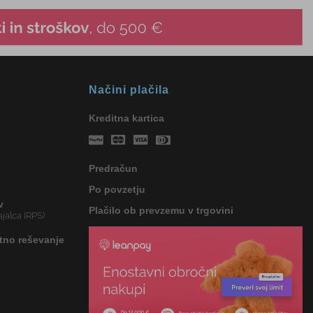
Načini plačila
Kreditna kartica
Predračun
Po povzetju
v
Plačilo ob prevzemu v trgovini
jalca IRPS)
tno reševanje