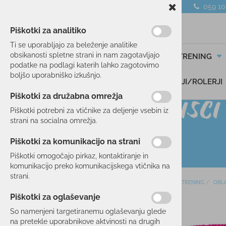
059 1
Piškotki za analitiko
Ti se uporabljajo za beleženje analitike
obsikanosti spletne strani in nam zagotavljajo
SMUČANJE
TEK/TRENING
podatke na podlagi katerih lahko zagotovimo
boljšo uporabniško izkušnjo.
DARILNI BONI
SKIROJI/ROLERJI
Piškotki za družabna omrežja
Piškotki potrebni za vtičnike za deljenje vsebin iz
strani na socialna omrežja.
Piškotki za komunikacijo na strani
Piškotki omogočajo pirkaz, kontaktiranje in
komunikacijo preko komunikacijskega vtičnika na
strani.
Domov
TEK/TRENING
OBLA
SMUČANJE
Piškotki za oglaševanje
33 %
TEK/TRENING
So namenjeni targetiranemu oglaševanju glede
na pretekle uporabnikove aktvinosti na drugih