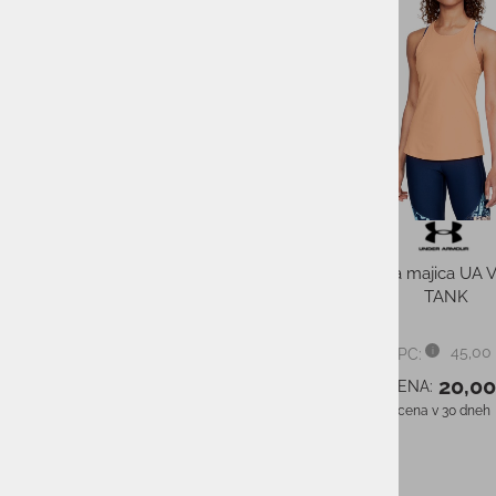
-60%
Ženske tekaške superge
SAUCONY W PEREGRINE 13
GTX
165,00 €
PMPC:
66,00 €
AS CENA:
Najnižja cena v 30 dneh
82,00 €