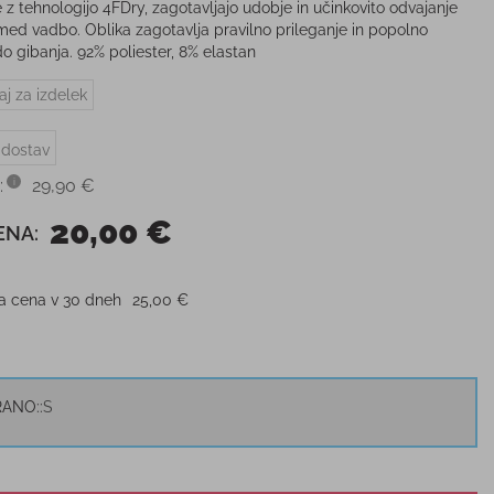
e z tehnologijo 4FDry, zagotavljajo udobje in učinkovito odvajanje
med vadbo. Oblika zagotavlja pravilno prileganje in popolno
o gibanja. 92% poliester, 8% elastan
aj za izdelek
 dostav
:
29,90 €
20,00 €
ENA:
ja cena v 30 dneh
25,00 €
RANO:
S