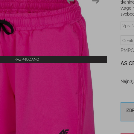
tkanin
vlage 
svobod
Vpraš
Cenik
PMPC
RAZPRODANO
AS C
Najniž
IZB