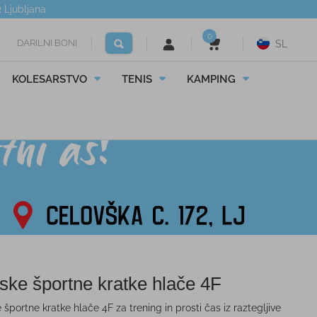
2
Ljubljana
0
DARILNI BONI
SL
KOLESARSTVO
TENIS
KAMPING
ske športne kratke hlače 4F
športne kratke hlače 4F za trening in prosti čas iz raztegljive