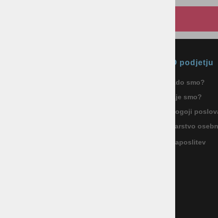
Okmal, trgovina, storitve in
O podjetju
proizvodnja d.o.o. Ljubljana
Kdo smo?
ID za DDV: SI85040622
Kje smo?
Celovška cesta 172, 1000 Ljubljana
+386 1 5133 480
Pogoji poslov
info@okmal.si
Varstvo oseb
Zaposlitev
P.E.: As Sport Outlet
Celovška cesta 172, 1000 Ljubljana
+386 5 9104 774
+386 51 305 306
trgovina@assportoutlet.si