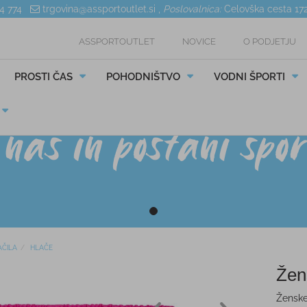
04 774
trgovina@assportoutlet.si
,
Poslovalnica:
Celovška cesta 17
ASSPORTOUTLET
NOVICE
O PODJETJU
PROSTI ČAS
POHODNIŠTVO
VODNI ŠPORTI
ČILA
HLAČE
Žen
Ženske 