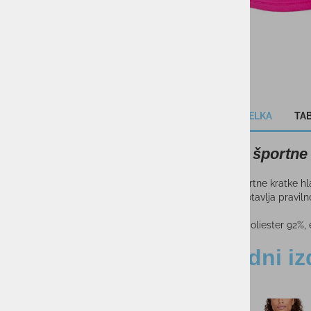
KOLESARSTVO
TENIS
KAMPING
OPIS IZDELKA
TAB
DARILNI BONI
Ženske športne 
SKIROJI/ROLERJI
Ženske športne kratke hla
Oblika zagotavlja praviln
SESTAVA: poliester 92%, 
Sorodni iz