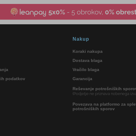
Nakup
Koraki nakupa
Dostava blaga
anja
Vračilo blaga
nih podatkov
Garancija
Reševanje potrošniških sporo
(Podjetje ne priznava nobenega izva
Povezava na platformo za sple
potrošniških sporov