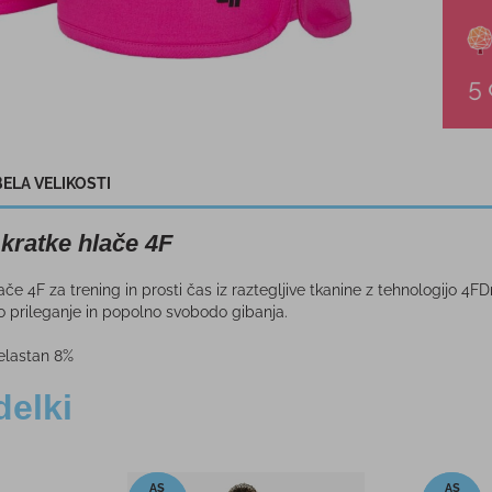
ELA VELIKOSTI
kratke hlače 4F
če 4F za trening in prosti čas iz raztegljive tkanine z tehnologijo 4F
o prileganje in popolno svobodo gibanja.
elastan 8%
delki