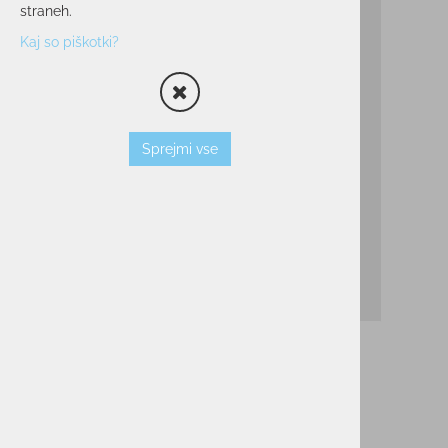
straneh.
Kaj so piškotki?
Sprejmi vse