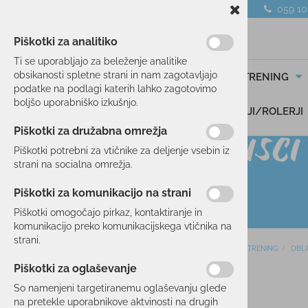
059 1
Piškotki za analitiko
Ti se uporabljajo za beleženje analitike
obsikanosti spletne strani in nam zagotavljajo
SMUČANJE
TEK/TRENING
podatke na podlagi katerih lahko zagotovimo
boljšo uporabniško izkušnjo.
DARILNI BONI
SKIROJI/ROLERJI
Piškotki za družabna omrežja
Piškotki potrebni za vtičnike za deljenje vsebin iz
strani na socialna omrežja.
Piškotki za komunikacijo na strani
Piškotki omogočajo pirkaz, kontaktiranje in
komunikacijo preko komunikacijskega vtičnika na
strani.
Domov
TEK/TRENING
OBLA
SMUČANJE
Piškotki za oglaševanje
11 %
TEK/TRENING
So namenjeni targetiranemu oglaševanju glede
na pretekle uporabnikove aktvinosti na drugih