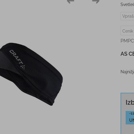
Svetleč
Vpraš
Cenik
PMPC
AS C
Najniž
Iz
-1
U