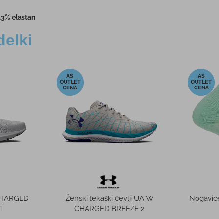
13% elastan
delki