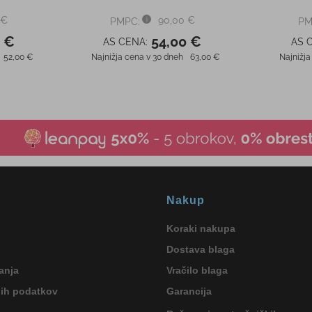
Nakup
Koraki nakupa
Dostava blaga
anja
Vračilo blaga
nih podatkov
Garancija