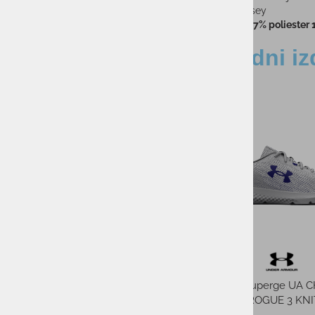
• Mehak jersey
TKANINA:
87% poliester 
Sorodni iz
-10%
T
Sončna očala TRIPOINT
CHOBE CAT. 3 BLACK W