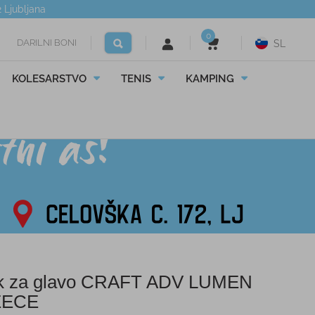
2
Ljubljana
0
DARILNI BONI
SL
KOLESARSTVO
TENIS
KAMPING
k za glavo CRAFT ADV LUMEN
EECE