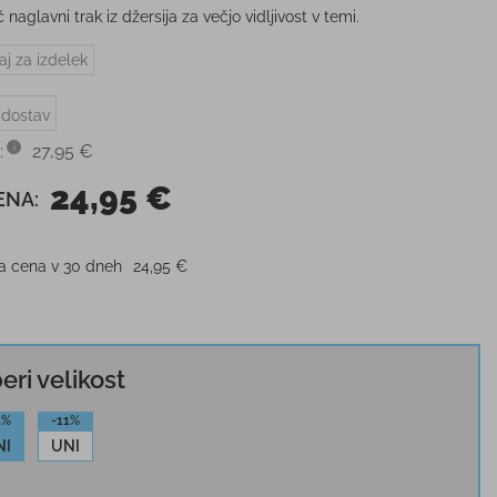
 naglavni trak iz džersija za večjo vidljivost v temi.
aj za izdelek
 dostav
:
27,95 €
24,95 €
ENA:
ja cena v 30 dneh
24,95 €
beri velikost
1%
-11%
NI
UNI