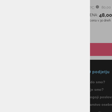
BRONZE LOGO
109,95 €
PMPC:
98,95 €
AS CENA:
Najnižja cena v 30 dneh
109,95 €
Okmal, trgovina, storitve in
O podjetju
proizvodnja d.o.o. Ljubljana
Kdo smo?
ID za DDV: SI85040622
Kje smo?
Celovška cesta 172, 1000 Ljubljana
+386 1 5133 480
Pogoji poslov
info@okmal.si
Varstvo oseb