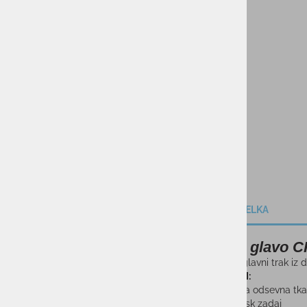
KOLESARSTVO
TENIS
KAMPING
DARILNI BONI
SKIROJI/ROLERJI
OPIS IZDELKA
Trak za glavo
Svetleč naglavni trak iz dž
LASTNOSTI:
• Perforirana odsevna tka
• Odsevni tisk zadaj