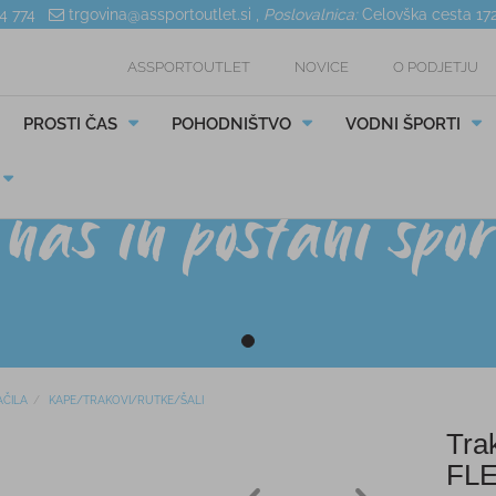
04 774
trgovina@assportoutlet.si
,
Poslovalnica:
Celovška cesta 17
ASSPORTOUTLET
NOVICE
O PODJETJU
PROSTI ČAS
POHODNIŠTVO
VODNI ŠPORTI
ČILA
KAPE/TRAKOVI/RUTKE/ŠALI
Tra
FL