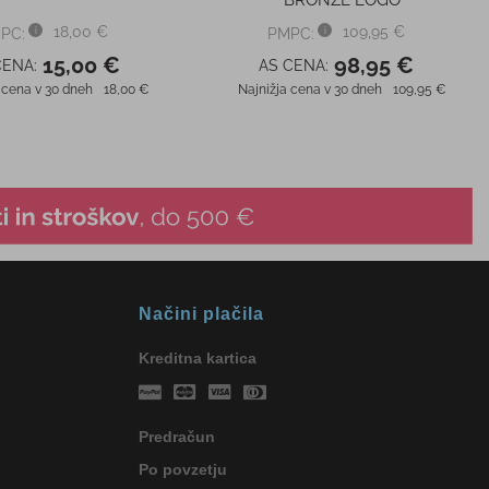
Načini plačila
Kreditna kartica
Predračun
Po povzetju