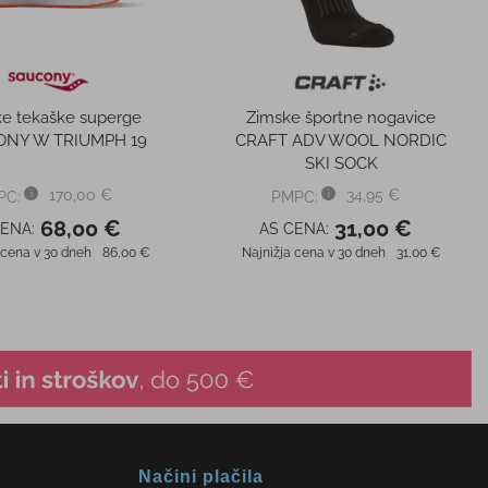
 cena v 30 dneh
140,00 €
Najnižja cena v 30 dneh
99,95 €
Načini plačila