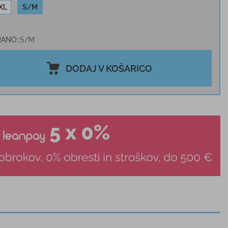
XL
S/M
RANO:
S/M
DODAJ V KOŠARICO