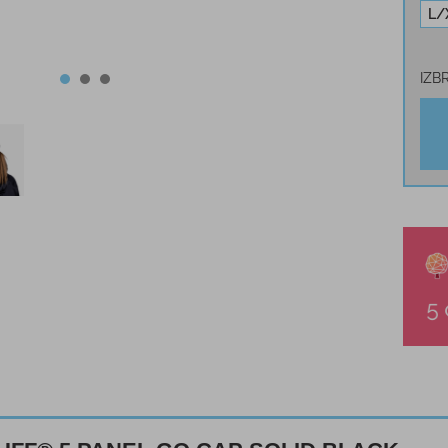
L/
IZB