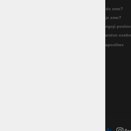
proizvodnja d.o.o. Ljubljana
Kdo smo?
ID za DDV: SI85040622
Kje smo?
Celovška cesta 172, 1000 Ljubljana
+386 1 5133 480
Pogoji poslov
info@okmal.si
Varstvo oseb
Zaposlitev
P.E.: As Sport Outlet
Celovška cesta 172, 1000 Ljubljana
+386 5 9104 774
+386 51 305 306
trgovina@assportoutlet.si
PON-PET 10.00-19.00, SOB 9.00-16.00
NEDELJE IN PRAZNIKI ZAPRTO