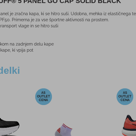
BUFF® 5 PANEL GO CAP SOLID BLACK
el je zračna kapa, ki se hitro suši. Udobna, mehka iz elastičnega te
PF50. Primerna je za vse športne aktivnosti na prostem.
transport vlage in se hitro suši
trakom na zadnjem delu kape
kape, ki vpija pot
delki
-21%
-50%
 ULTRA
Športni podložen nedrček
Športna
X
CRAFT MOTION BLACK
 €
69,95 €
PMPC:
PM
 €
55,00 €
AS CENA:
AS 