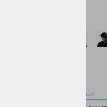
KOLESARSTVO
TENIS
KAMPING
DARILNI BONI
SKIROJI/ROLERJI
OPIS IZDELKA