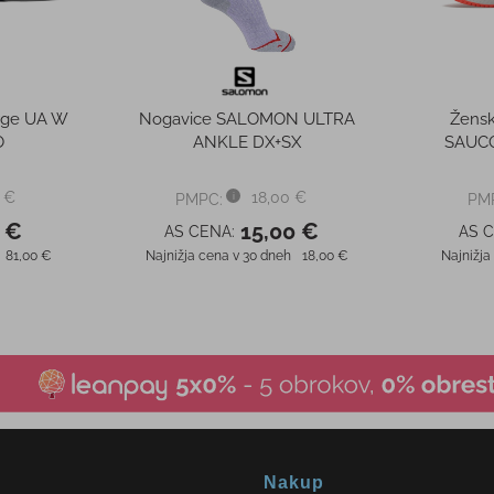
18,00 €
Najnižja cena v 30 dneh
69,95 €
Najnižja
Nakup