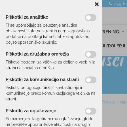
059 1
Piškotki za analitiko
Ti se uporabljajo za beleženje analitike
obsikanosti spletne strani in nam zagotavljajo
SMUČANJE
TEK/TRENING
podatke na podlagi katerih lahko zagotovimo
boljšo uporabniško izkušnjo.
DARILNI BONI
SKIROJI/ROLERJI
Piškotki za družabna omrežja
Piškotki potrebni za vtičnike za deljenje vsebin iz
strani na socialna omrežja.
Piškotki za komunikacijo na strani
Piškotki omogočajo pirkaz, kontaktiranje in
komunikacijo preko komunikacijskega vtičnika na
strani.
Domov
TEK/TRENING
OBLA
SMUČANJE
Piškotki za oglaševanje
15 %
TEK/TRENING
So namenjeni targetiranemu oglaševanju glede
na pretekle uporabnikove aktvinosti na drugih