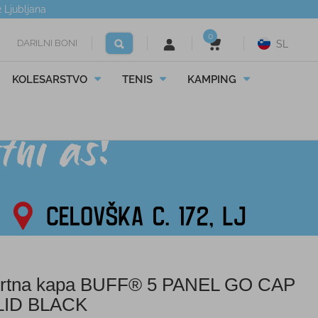
2
Ljubljana
0
DARILNI BONI
SL
KOLESARSTVO
TENIS
KAMPING
rtna kapa BUFF® 5 PANEL GO CAP
LID BLACK