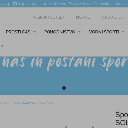
04 774
trgovina@assportoutlet.si
,
Poslovalnica:
Celovška cesta 17
ASSPORTOUTLET
NOVICE
O PODJETJU
PROSTI ČAS
POHODNIŠTVO
VODNI ŠPORTI
ČILA
KAPE/TRAKOVI/RUTKE/ŠALI
Špo
SO