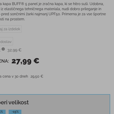
a kapa BUFF® 5 panel je zračna kapa, ki se hitro suši. Udobna,
iz elastičnega tehničnega materiala, nudi dobro prileganje in
o pred sončnimi žarki najmanj UPF50. Primerna je za vse športne
osti na prostem.
aj za izdelek
 dostav
:
32,99 €
27,99 €
ENA:
ja cena v 30 dneh
29,50 €
beri velikost
5%
-15%