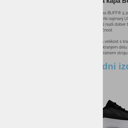
Športna kapa 
Športna kapa BUFF® 5 pan
sončnimi žarki najmanj U
- material, ki nudi dober 
- dobra zračnost
- UPF 50
- nastavljiva velikost s 
- trak, na notranjem delu 
- pralno v pralnem stroju
Sorodni iz
-11%
-17%
Nogavice SALOMON
ANKLE DX+S
18,00
PMPC:
15,00
AS CENA: