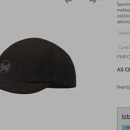
Športn
mehka 
zaščit
aktivn
Vpraš
Cenik
PMPC
AS C
Najniž
Iz
-1