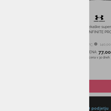
Najnižja cena v 30 dneh
Zimske športne nogavice
CRAFT ADV WOOL NORDIC
SKI SOCK
34,95 €
PMPC:
31,00 €
AS CENA:
Najnižja cena v 30 dneh
31,00 €
Okmal, trgovina, storitve in
O podjetju