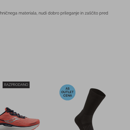
hničnega materiala, nudi dobro prileganje in zaščito pred
RAZPRODANO
-10%
 sončna očala ADIDAS
Sončna očala TRIPOINT 008
SP0057 24L
LAKE PRESPA MATT POWDER
PINK/BROWN PINK MULTI
140,00 €
99,95 €
PC:
PMPC:
70,00 €
89,95 €
CENA:
AS CENA: