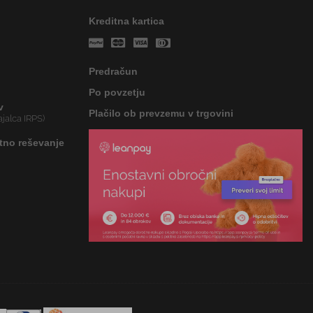
Kreditna kartica
Predračun
Po povzetju
v
Plačilo ob prevzemu v trgovini
jalca IRPS)
tno reševanje