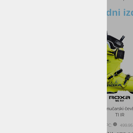
Sorodni iz
-10%
-45%
Otroška tuba BUFF® POLAR
Moški smučarski čevl
DARAU WATER
TI IR
32,99 €
PMPC:
499,95
PMPC:
29,69 €
AS CENA: