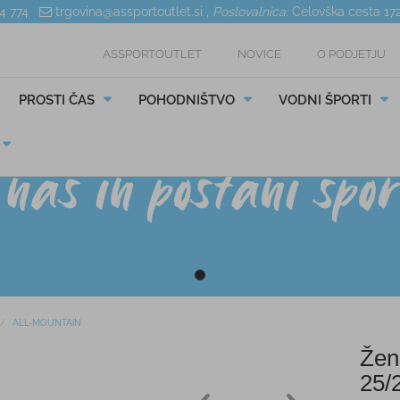
04 774
trgovina@assportoutlet.si
,
Poslovalnica:
Celovška cesta 17
ASSPORTOUTLET
NOVICE
O PODJETJU
PROSTI ČAS
POHODNIŠTVO
VODNI ŠPORTI
ALL-MOUNTAIN
Žen
25/