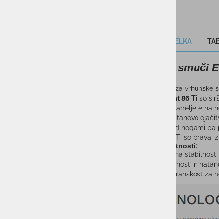
OPIS IZDELKA
TAB
Ženske smuči E
Zasnovane za vrhunske sm
Elan Wildcat 86 Ti
so šir
progah ali zapeljete na n
Zasnova s titanovo ojači
zasnova pod nogami pa 
Wildcat 86 Ti so prava iz
Ključne lastnosti:
Izjemna stabilnost p
Odzivnost in natan
Vsestranskost za r