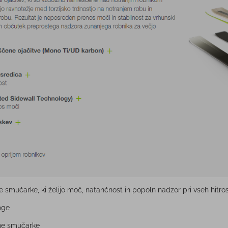
 smučarke, ki želijo moč, natančnost in popoln nadzor pri vseh hitros
oge
ne smučarke