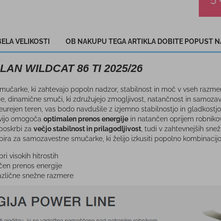
ELA VELIKOSTI
OB NAKUPU TEGA ARTIKLA DOBITE POPUST N
LAN WILDCAT 86 TI 2025/26
učarke, ki zahtevajo popoln nadzor, stabilnost in moč v vseh razme
še, dinamične smuči, ki združujejo zmogljivost, natančnost in samozave
eurejen teren, vas bodo navdušile z izjemno stabilnostjo in gladkostj
tvijo omogoča
optimalen prenos energije
in natančen oprijem robnikov,
poskrbi za
večjo stabilnost in prilagodljivost
, tudi v zahtevnejših snež
bira za samozavestne smučarke, ki želijo izkusiti popolno kombinacij
ri visokih hitrostih
čen prenos energije
azlične snežne razmere