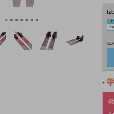
Iz
-2
1
IZB