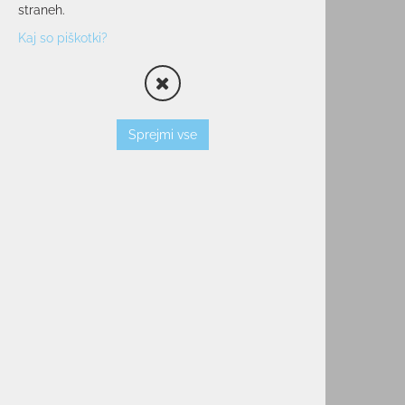
TEKMOVALNE
straneh.
OTROŠKE
Kaj so piškotki?
FREERIDE/FREESTYLE
TURNE
TESTNE
OBLAČILA
Sprejmi vse
OPREMA
TEK/TRENING
PROSTI ČAS
POHODNIŠTVO
VODNI ŠPORTI
KOLESARSTVO
TENIS