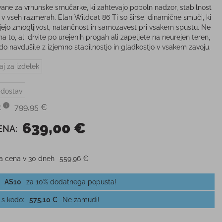
ane za vrhunske smučarke, ki zahtevajo popoln nadzor, stabilnost
 v vseh razmerah. Elan Wildcat 86 Ti so širše, dinamične smuči, ki
jejo zmogljivost, natančnost in samozavest pri vsakem spustu. Ne
a to, ali drvite po urejenih progah ali zapeljete na neurejen teren,
do navdušile z izjemno stabilnostjo in gladkostjo v vsakem zavoju.
aj za izdelek
 dostav
:
799,95 €
639,00 €
ENA:
ja cena v 30 dneh
559,96 €
AS10
za 10% dodatnega popusta!
 s kodo:
575,10 €
Ne zamudi!