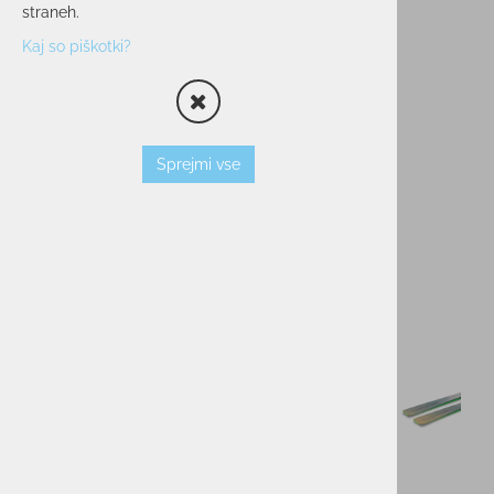
straneh.
Kaj so piškotki?
Sprejmi vse