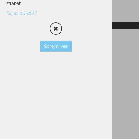
straneh.
Kaj so piškotki?
RAZPRODANO
Sprejmi vse
Termovka SNOWMONKEY