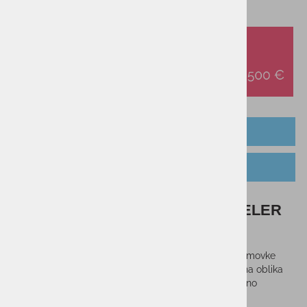
OPIS IZDELKA
TEHNOLOGIJA
Termovka SNOWMONKEY TRAVELER
1L
Traveler je namenjen vsem avanturistom. Velikost termovke
zagotavlja več urno hidracijo, medtem ko neprepustna oblika
pokrovčka s priročnim držalom omogoča, da svobodno
raziskujete naravo.