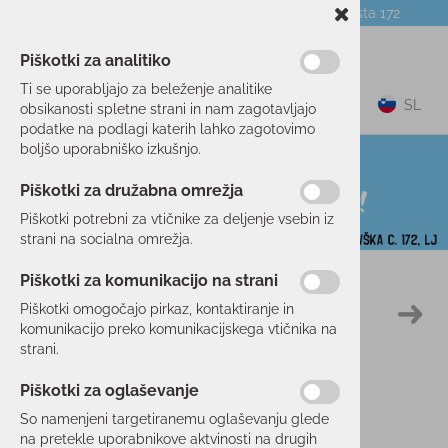
Telefon:
059 104 774
Poslovalnica:
Celovška cesta 172
NOVICE
O PODJETJU
DARILNI BONI
Piškotki za analitiko
Ti se uporabljajo za beleženje analitike
0
SL
obsikanosti spletne strani in nam zagotavljajo
podatke na podlagi katerih lahko zagotovimo
boljšo uporabniško izkušnjo.
Piškotki za družabna omrežja
Piškotki potrebni za vtičnike za deljenje vsebin iz
strani na socialna omrežja.
Piškotki za komunikacijo na strani
Domov
SMUČANJE
OPREMA
TERMOVKE
Piškotki omogočajo pirkaz, kontaktiranje in
5 %
komunikacijo preko komunikacijskega vtičnika na
strani.
Piškotki za oglaševanje
So namenjeni targetiranemu oglaševanju glede
na pretekle uporabnikove aktvinosti na drugih