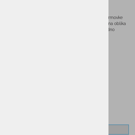
TRAVELER 1L
Traveler je namenjen vsem avanturistom. Velikost termovke
zagotavlja več urno hidracijo, medtem ko neprepustna oblika
pokrovčka s priročnim držalom omogoča, da svobodno
raziskujete naravo.
Vprašaj za izdelek
Cenik dostav
PMPC:
34,90 €
33,15 €
AS CENA:
Najnižja cena v 30 dneh
34,90 €