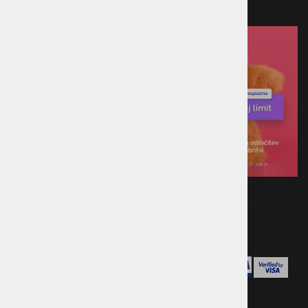
Plačilo ob prevzemu v trgovini