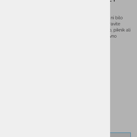
Foodie Mini 350ml
Priprava in prenašanje vaše najljubše hrane še nikoli ni bilo
tako enostavno! S termo posodo si lahko doma pripravite
obrok, ki ga nato brez skrbi odnesete s seboj na delo, piknik ali
izlet v hribe. Vaša hrana bo ostala sveža ali topla; ravno
takšna, kot jo imate najraje!
Vprašaj za izdelek
Cenik dostav
PMPC:
32,90 €
30,90 €
AS CENA:
Najnižja cena v 30 dneh
32,90 €