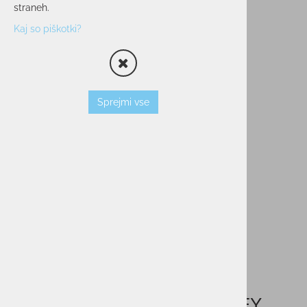
straneh.
Kaj so piškotki?
Sprejmi vse
Termo posoda SNOWMONKEY