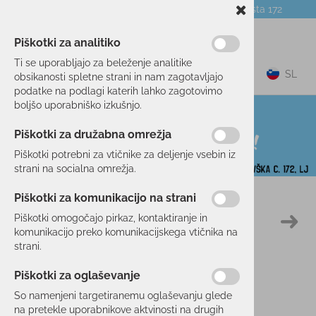
Telefon:
059 104 774
Poslovalnica:
Celovška cesta 172
NOVICE
O PODJETJU
DARILNI BONI
Piškotki za analitiko
Ti se uporabljajo za beleženje analitike
0
SL
obsikanosti spletne strani in nam zagotavljajo
podatke na podlagi katerih lahko zagotovimo
boljšo uporabniško izkušnjo.
Piškotki za družabna omrežja
Piškotki potrebni za vtičnike za deljenje vsebin iz
strani na socialna omrežja.
Piškotki za komunikacijo na strani
Domov
SMUČANJE
OPREMA
TERMOVKE
Piškotki omogočajo pirkaz, kontaktiranje in
6 %
komunikacijo preko komunikacijskega vtičnika na
strani.
Piškotki za oglaševanje
So namenjeni targetiranemu oglaševanju glede
na pretekle uporabnikove aktvinosti na drugih