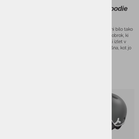
Termo posoda SNOWMONKEY Foodie
Mini 350ml
Priprava in prenašanje vaše najljubše hrane še nikoli ni bilo tako
enostavno! S termo posodo si lahko doma pripravite obrok, ki
ga nato brez skrbi odnesete s seboj na delo, piknik ali izlet v
hribe. Vaša hrana bo ostala sveža ali topla; ravno takšna, kot jo
imate najraje!
Sorodni izdelki
-12%
-21%