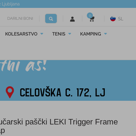
2
Ljubljana
0
DARILNI BONI
SL
KOLESARSTVO
TENIS
KAMPING
čarski paščki LEKI Trigger Frame
ap