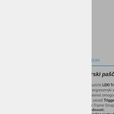
VODNI ŠPORTI
KOLESARSTVO
TENIS
KAMPING
DARILNI BONI
OPIS IZDELKA
SKIROJI/ROLERJI
Smučarski pašč
Smučarski paščki
LEKI T
Zahvaljujoč ergonomski z
Elastični material omogoč
spustite, bo zaradi
Trigg
LEKI Trigger Frame Strap 
Ključne prednosti: