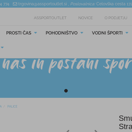
04 774
trgovina@assportoutlet.si
,
Poslovalnica:
Celovška cesta 17
ASSPORTOUTLET
NOVICE
O PODJETJU
PROSTI ČAS
POHODNIŠTVO
VODNI ŠPORTI
A
PALICE
Smu
Str