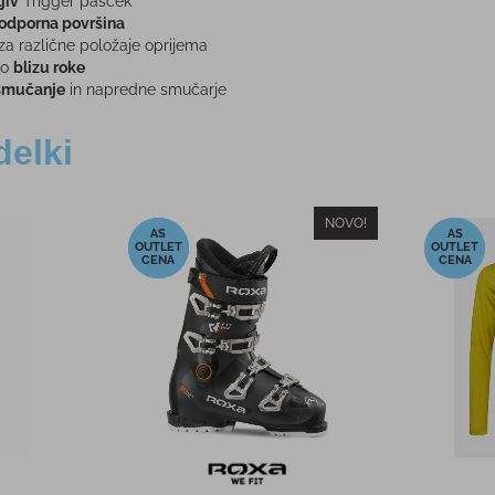
jiv
Trigger pašček
odporna površina
za različne položaje oprijema
no
blizu roke
smučanje
in napredne smučarje
delki
NOVO!
-41%
-35%
et FLAXTA
Moške smučarske hlače AULP
Žen
ra
VEPUR črne
PRIME
 €
109,90 €
PMPC:
PM
0 €
65,00 €
AS CENA:
AS C
125,97 €
Najnižja cena v 30 dneh
93,00 €
Najnižja 