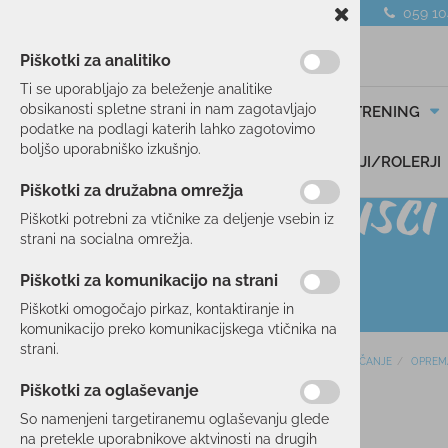
059 1
Piškotki za analitiko
Ti se uporabljajo za beleženje analitike
obsikanosti spletne strani in nam zagotavljajo
SMUČANJE
TEK/TRENING
podatke na podlagi katerih lahko zagotovimo
boljšo uporabniško izkušnjo.
DARILNI BONI
SKIROJI/ROLERJI
Piškotki za družabna omrežja
Piškotki potrebni za vtičnike za deljenje vsebin iz
strani na socialna omrežja.
Piškotki za komunikacijo na strani
Piškotki omogočajo pirkaz, kontaktiranje in
komunikacijo preko komunikacijskega vtičnika na
strani.
Domov
SMUČANJE
OPREM
SMUČANJE
Piškotki za oglaševanje
SMUČI
10 %
So namenjeni targetiranemu oglaševanju glede
OBLAČILA
na pretekle uporabnikove aktvinosti na drugih