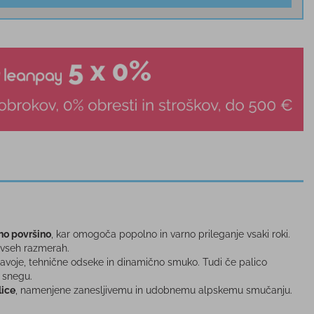
no površino
, kar omogoča popolno in varno prileganje vsaki roki.
 vseh razmerah.
 zavoje, tehnične odseke in dinamično smuko. Tudi če palico
 snegu.
lice
, namenjene zanesljivemu in udobnemu alpskemu smučanju.