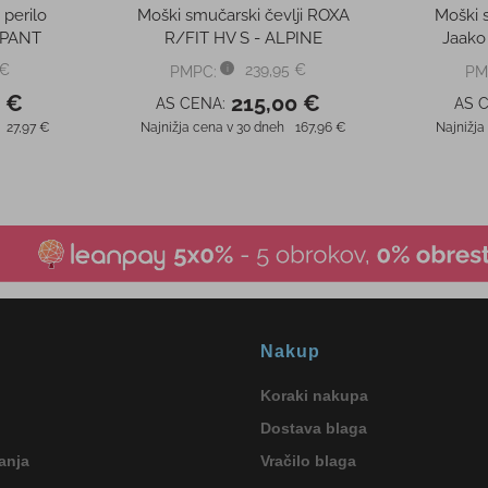
Nakup
Koraki nakupa
Dostava blaga
anja
Vračilo blaga