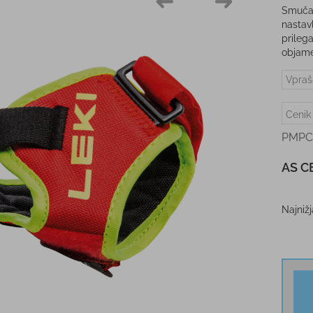
Smučar
nastav
prileg
objame
Vpraš
Cenik
PMPC
AS C
Najniž