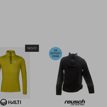
RAZPRODANO
-50%
ske smuči ELAN
Testne smuči ELAN ELEMENT
TIME N°3 W 25/26
74 RS W LS EL 9.0 2024/2025
649,95 €
449,95 €
PC:
PMPC:
422,00 €
224,00 €
ENA:
AS CENA:
cena v 30 dneh
454,96 €
Najnižja cena v 30 dneh
449,95 €