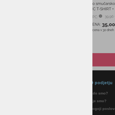
Moški bombažen puli REUSCH
TURTLENECK TED BLACK
39,99 €
PMPC:
36,00 €
AS CENA:
Najnižja cena v 30 dneh
39,99 €
Okmal, trgovina, storitve in
O podjetju
proizvodnja d.o.o. Ljubljana
Kdo smo?
ID za DDV: SI85040622
Kje smo?
Celovška cesta 172, 1000 Ljubljana
+386 1 5133 480
Pogoji poslov