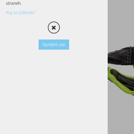
straneh.
OPREMA
Kaj so piškotki?
SMUČARSKI ČEVLJI
ČELADE
OČALA
PALICE
Sprejmi vse
VLOŽKI
ZAŠČITNI JOPIČI
TORBE/NAHRBTNIKI
VEZI
KOŽE
TERMOVKE
NARAMNICE
TEK/TRENING
PROSTI ČAS
POHODNIŠTVO