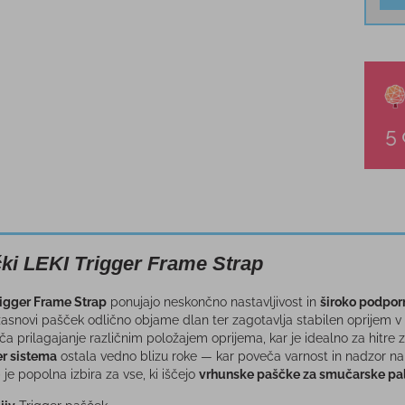
ki LEKI Trigger Frame Strap
rigger Frame Strap
ponujajo neskončno nastavljivost in
široko podpor
asnovi pašček odlično objame dlan ter zagotavlja stabilen oprijem v
a prilagajanje različnim položajem oprijema, kar je idealno za hitre
er sistema
ostala vedno blizu roke — kar poveča varnost in nadzor na
je popolna izbira za vse, ki iščejo
vrhunske paščke za smučarske pa