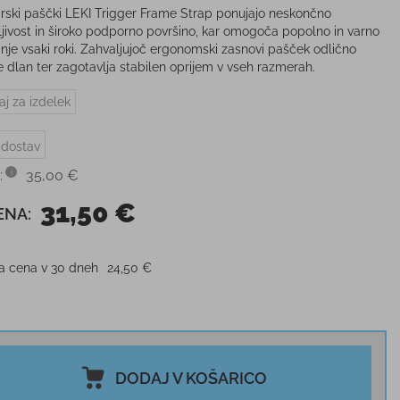
ski paščki LEKI Trigger Frame Strap ponujajo neskončno
ljivost in široko podporno površino, kar omogoča popolno in varno
anje vsaki roki. Zahvaljujoč ergonomski zasnovi pašček odlično
 dlan ter zagotavlja stabilen oprijem v vseh razmerah.
aj za izdelek
 dostav
:
35,00 €
31,50 €
ENA:
ja cena v 30 dneh
24,50 €
DODAJ V KOŠARICO