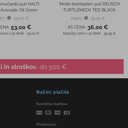
Načini plačila
Kreditna kartica
Predračun