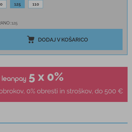
30
125
110
RANO:
125
DODAJ V KOŠARICO