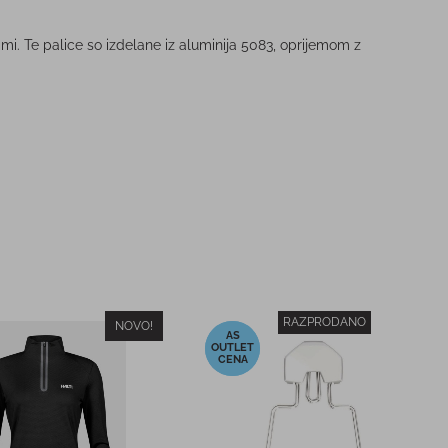
. Te palice so izdelane iz aluminija 5083, oprijemom z
-40%
 jakna CRAFT STORM
Ženski smučarski čevlji ROXA
R3W 105 TI IR
99,95 €
499,95 €
PC:
PMPC: