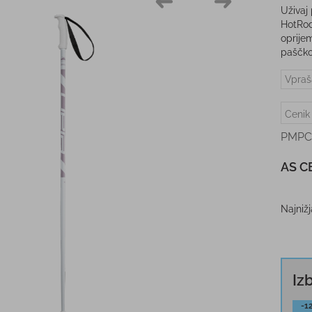
Uživaj
HotRod
oprije
paščk
Vpraš
Cenik
PMPC
AS C
Najniž
Iz
-1