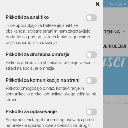
059 1
Piškotki za analitiko
Ti se uporabljajo za beleženje analitike
obsikanosti spletne strani in nam zagotavljajo
SMUČANJE
TEK/TRENING
podatke na podlagi katerih lahko zagotovimo
boljšo uporabniško izkušnjo.
DARILNI BONI
SKIROJI/ROLERJI
Piškotki za družabna omrežja
Piškotki potrebni za vtičnike za deljenje vsebin iz
strani na socialna omrežja.
Piškotki za komunikacijo na strani
Piškotki omogočajo pirkaz, kontaktiranje in
komunikacijo preko komunikacijskega vtičnika na
strani.
Domov
SMUČANJE
OPREM
SMUČANJE
Piškotki za oglaševanje
SMUČI
12 %
So namenjeni targetiranemu oglaševanju glede
OBLAČILA
na pretekle uporabnikove aktvinosti na drugih