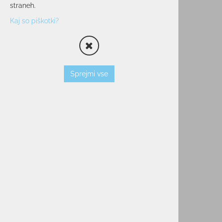
straneh.
OPREMA
Kaj so piškotki?
SMUČARSKI ČEVLJI
ČELADE
OČALA
PALICE
Sprejmi vse
VLOŽKI
ZAŠČITNI JOPIČI
TORBE/NAHRBTNIKI
VEZI
KOŽE
TERMOVKE
NARAMNICE
TEK/TRENING
PROSTI ČAS
POHODNIŠTVO