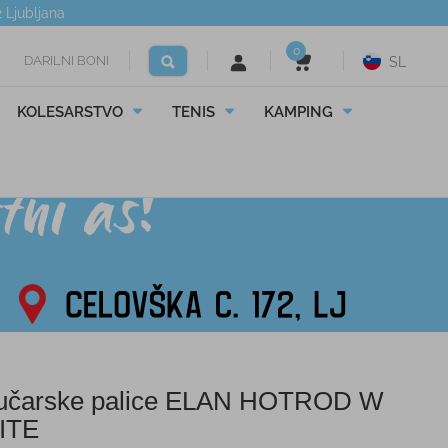
2
Ljubljana
0
DARILNI BONI
SL
KOLESARSTVO
TENIS
KAMPING
čarske palice ELAN HOTROD W
ITE