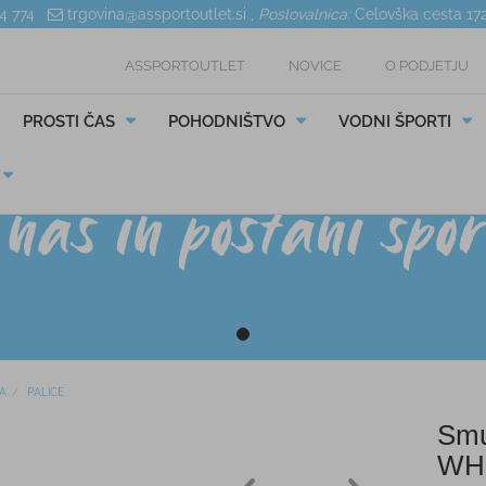
04 774
trgovina@assportoutlet.si
,
Poslovalnica:
Celovška cesta 17
ASSPORTOUTLET
NOVICE
O PODJETJU
PROSTI ČAS
POHODNIŠTVO
VODNI ŠPORTI
A
PALICE
Smu
WH