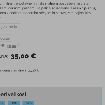
 pri hitrem, enostavnem ,maksimalnem pospeševanju z Elan
 smučarskimi palicami. Te palice so izdelane iz aluminija 5083,
mom z enokomponentnim ročajem in nastavljivim najlonskim
om.
aj za izdelek
 dostav
:
39,95 €
35,00 €
ENA:
ja cena v 30 dneh
27,96 €
beri velikost
2%
-12%
-12%