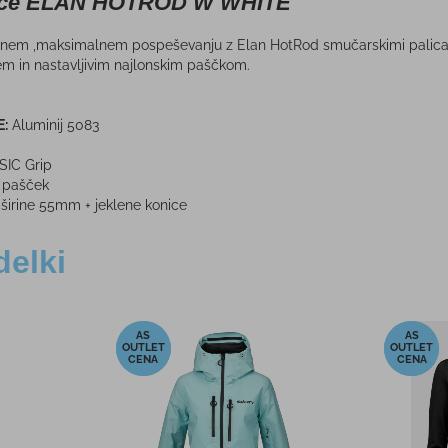
lice ELAN HOTROD W WHITE
avnem ,maksimalnem pospeševanju z Elan HotRod smučarskimi palicami
 in nastavljivim najlonskim paščkom.
E:
Aluminij 5083
SIC Grip
 pašček
 širine 55mm + jeklene konice
delki
-40%
-20%
okavice
Moške smučarske hlače
Ženska
R-TEX®
NORTHFINDER JACOBO črne
 €
149,00 €
PMPC:
PM