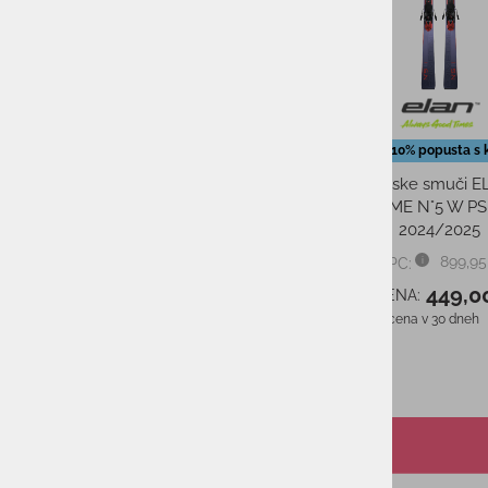
39,0
AS CENA:
Najnižja cena v 30 dneh
Zavore Elan AMBITION
24,95 €
PMPC:
22,45 €
AS CENA:
Najnižja cena v 30 dneh
24,95 €