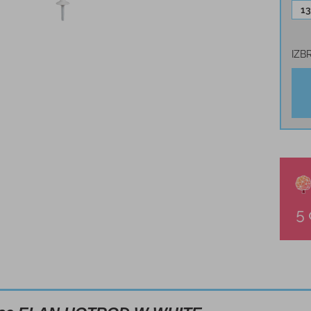
1
IZB