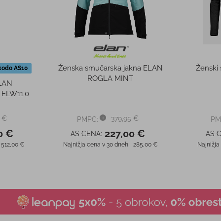
0 €
89,00 €
AS CENA:
AS 
34,96 €
Najnižja cena v 30 dneh
149,00 €
Najnižja