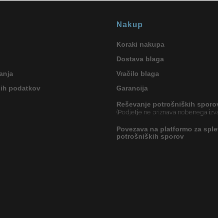
Nakup
Koraki nakupa
Dostava blaga
anja
Vračilo blaga
nih podatkov
Garancija
Reševanje potrošniških sporo
(Podjetje ne priznava nobenega izva
Povezava na platformo za sple
potrošniških sporov