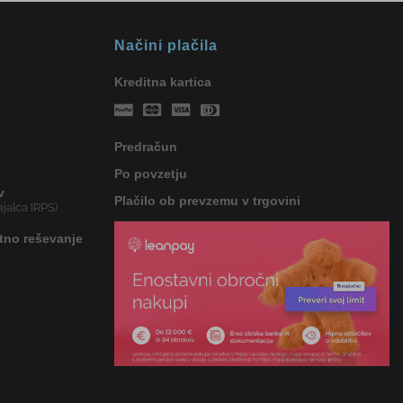
Načini plačila
Kreditna kartica
Predračun
Po povzetju
v
Plačilo ob prevzemu v trgovini
jalca IRPS)
tno reševanje