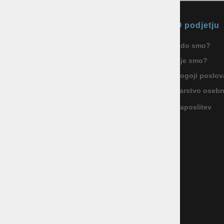
Okmal, trgovina, storitve in
O podjetju
proizvodnja d.o.o. Ljubljana
Kdo smo?
ID za DDV: SI85040622
Kje smo?
Celovška cesta 172, 1000 Ljubljana
+386 1 5133 480
Pogoji poslov
info@okmal.si
Varstvo oseb
Zaposlitev
P.E.: As Sport Outlet
Celovška cesta 172, 1000 Ljubljana
+386 5 9104 774
+386 51 305 306
trgovina@assportoutlet.si
PON-PET 10.00-19.00, SOB 9.00-16.00
NEDELJE IN PRAZNIKI ZAPRTO