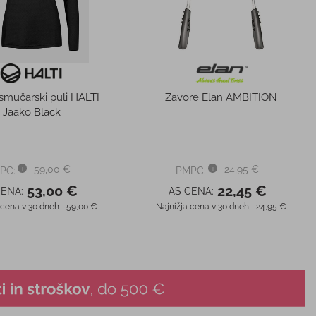
80,00 €
300,00 €
CENA:
AS CENA:
 cena v 30 dneh
99,95 €
Najnižja cena v 30 dneh
499,95 €