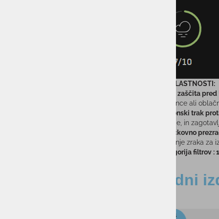
TEHNIČNE LASTNOSTI:
100% zaščita pred
na sonce ali oblačn
Silikonski trak prot
čelade, in zagotavl
Tritočkovno prezr
kroženje zraka za i
Kategorija filtrov : 
Sorodni iz