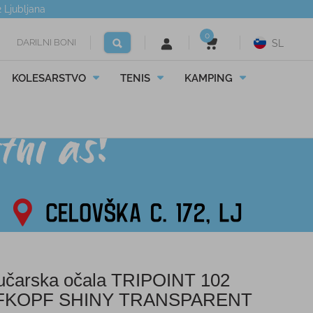
2
Ljubljana
0
DARILNI BONI
SL
KOLESARSTVO
TENIS
KAMPING
čarska očala TRIPOINT 102
FKOPF SHINY TRANSPARENT