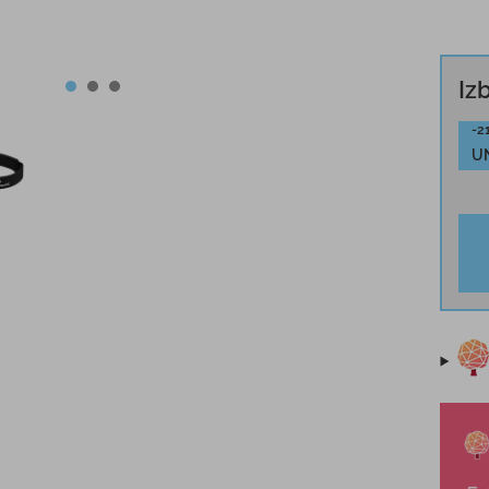
Iz
-2
U