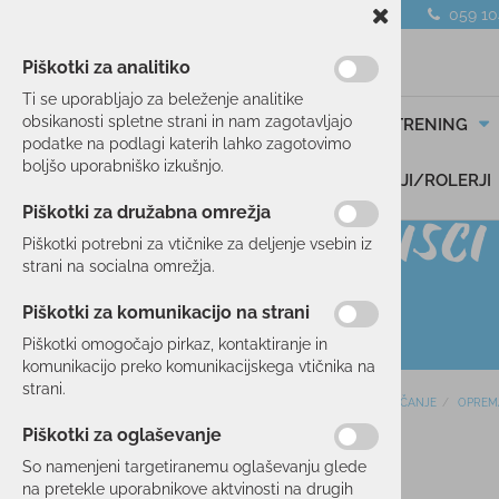
059 1
Piškotki za analitiko
Ti se uporabljajo za beleženje analitike
obsikanosti spletne strani in nam zagotavljajo
SMUČANJE
TEK/TRENING
podatke na podlagi katerih lahko zagotovimo
boljšo uporabniško izkušnjo.
DARILNI BONI
SKIROJI/ROLERJI
Piškotki za družabna omrežja
Piškotki potrebni za vtičnike za deljenje vsebin iz
strani na socialna omrežja.
Piškotki za komunikacijo na strani
Piškotki omogočajo pirkaz, kontaktiranje in
komunikacijo preko komunikacijskega vtičnika na
strani.
Domov
SMUČANJE
OPREM
SMUČANJE
Piškotki za oglaševanje
SMUČI
21 %
So namenjeni targetiranemu oglaševanju glede
OBLAČILA
na pretekle uporabnikove aktvinosti na drugih