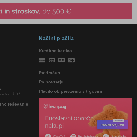
Načini plačila
Kreditna kartica
Predračun
Po povzetju
v
Plačilo ob prevzemu v trgovini
jalca IRPS)
tno reševanje