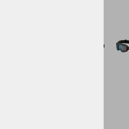
VODNI ŠPORTI
KOLESARSTVO
TENIS
KAMPING
DARILNI BONI
SKIROJI/ROLERJI