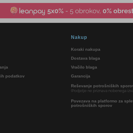
Nakup
Koraki nakupa
Dostava blaga
anja
Vračilo blaga
nih podatkov
Garancija
Reševanje potrošniških sporo
(Podjetje ne priznava nobenega izva
Povezava na platformo za sple
potrošniških sporov