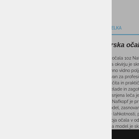
OPIS IZDELKA
Smučarska oč
Smučarska očala 102 Nafk
milimeter na okvirju je s
dobite izjemno vidno polje
okvir zasnovan za profesi
Udobje, zaščita in prakt
bo oprijel čelade in zago
Dvojna zatesnjena leča j
Čelada 102 Nafkopf je pri
Trpežen model, zasnovan 
zaradi svoje lahkotnosti, 
Ohranite svoja očala v od
Standardi Ta model je sk