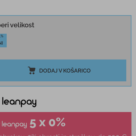
beri velikost
1%
NI
DODAJ V KOŠARICO