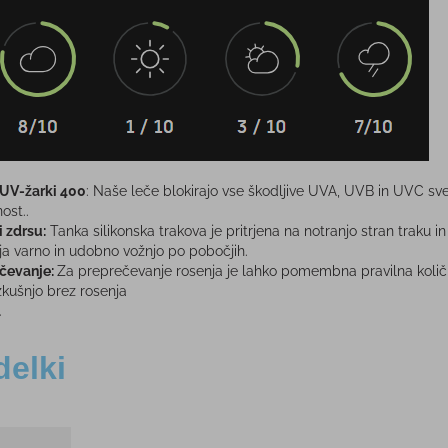
 UV-žarki 400
:
Naše leče blokirajo vse škodljive UVA, UVB in UVC sv
ost.
.
i zdrsu:
Tanka silikonska trakova je pritrjena na notranjo stran traku i
ja varno in udobno vožnjo po pobočjih.
ačevanje:
Za preprečevanje rosenja je lahko pomembna pravilna količi
zkušnjo brez rosenja
1
delki