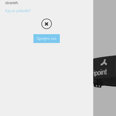
straneh.
OPREMA
Kaj so piškotki?
SMUČARSKI ČEVLJI
ČELADE
OČALA
PALICE
Sprejmi vse
VLOŽKI
ZAŠČITNI JOPIČI
TORBE/NAHRBTNIKI
VEZI
KOŽE
TERMOVKE
NARAMNICE
TEK/TRENING
PROSTI ČAS
POHODNIŠTVO