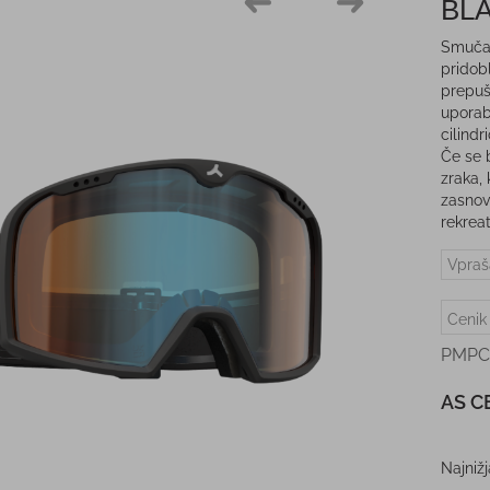
BL
Smučar
pridob
prepuš
uporab
cilindr
Če se b
zraka, 
zasnov
rekreat
Vpraš
Cenik
PMPC
AS C
Najniž