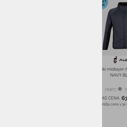
-16%
-19%
Smučarska očala 
MAMMOTH RED M
109,90
PMPC:
89,0
AS CENA:
Najnižja cena v 30 dneh
Moški midlayer AULP RONAL
NAVY BLACK
79,90 €
PMPC:
67,00 €
AS CENA:
Najnižja cena v 30 dneh
79,90 €