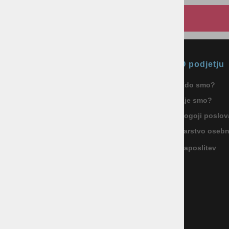
Okmal, trgovina, storitve in
O podjetju
proizvodnja d.o.o. Ljubljana
Kdo smo?
ID za DDV: SI85040622
Kje smo?
Celovška cesta 172, 1000 Ljubljana
+386 1 5133 480
Pogoji poslov
info@okmal.si
Varstvo oseb
Zaposlitev
P.E.: As Sport Outlet
Celovška cesta 172, 1000 Ljubljana
+386 5 9104 774
+386 51 305 306
trgovina@assportoutlet.si