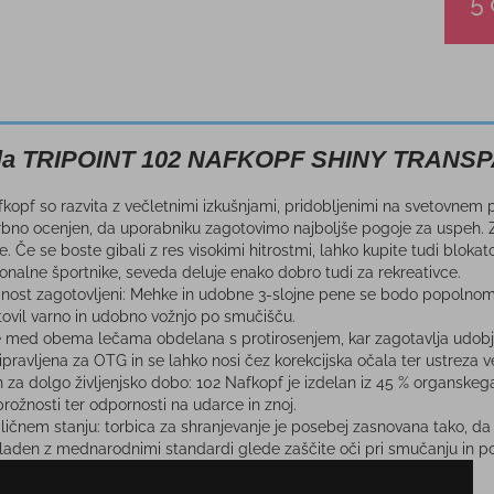
ala TRIPOINT 102 NAFKOPF SHINY TRAN
opf so razvita z večletnimi izkušnjami, pridobljenimi na svetovnem 
krbno ocenjen, da uporabniku zagotovimo najboljše pogoje za uspeh. Zah
. Če se boste gibali z res visokimi hitrostmi, lahko kupite tudi blokato
onalne športnike, seveda deluje enako dobro tudi za rekreativce.
ičnost zagotovljeni: Mehke in udobne 3-slojne pene se bodo popolnoma
tovil varno in udobno vožnjo po smučišču.
e med obema lečama obdelana s protirosenjem, kar zagotavlja udobje 
pravljena za OTG in se lahko nosi čez korekcijska očala ter ustreza ve
za dolgo življenjsko dobo: 102 Nafkopf je izdelan iz 45 % organskega
prožnosti ter odpornosti na udarce in znoj.
ličnem stanju: torbica za shranjevanje je posebej zasnovana tako, da sl
laden z mednarodnimi standardi glede zaščite oči pri smučanju in po