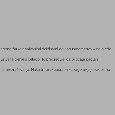
etlobne žarke z valovnimi dolžinami do 400 nanometrov – ne glede
n ustvarja trenje s čelado. To preprečuje, da bi očala padla s
na prezračevanja. Naše tri-pike uporabniku zagotavljajo zadostno