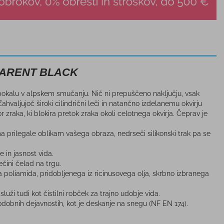
SPARENT BLACK
pokalu v alpskem smučanju. Nič ni prepuščeno naključju, vsak
valjujoč široki cilindrični leči in natančno izdelanemu okvirju
r zraka, ki blokira pretok zraka okoli celotnega okvirja. Čeprav je
 prilegale oblikam vašega obraza, nedrseči silikonski trak pa se
in jasnost vida.
čini čelad na trgu.
 poliamida, pridobljenega iz ricinusovega olja, skrbno izbranega
uži tudi kot čistilni robček za trajno udobje vida.
dobnih dejavnostih, kot je deskanje na snegu (NF EN 174).