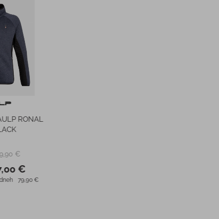
-10%
-25%
BOLLE
Trak BUFF DRYFLX
Smuč
ATTE
HEADBAND SOLID BLACK
 €
24,99 €
PMPC:
PM
0 €
22,50 €
AS CENA:
AS C
73,63 €
Najnižja cena v 30 dneh
24,99 €
Najnižja