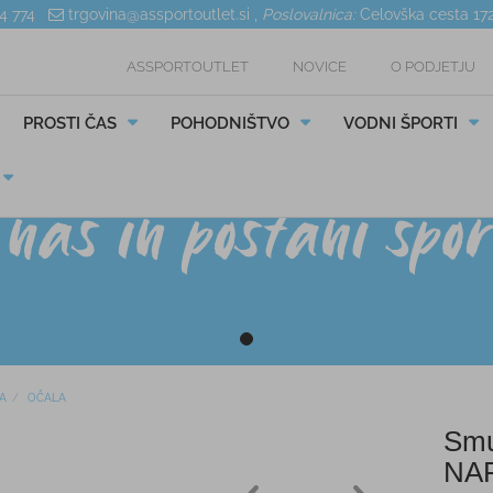
04 774
trgovina@assportoutlet.si
,
Poslovalnica:
Celovška cesta 17
ASSPORTOUTLET
NOVICE
O PODJETJU
PROSTI ČAS
POHODNIŠTVO
VODNI ŠPORTI
A
OČALA
Smu
NA