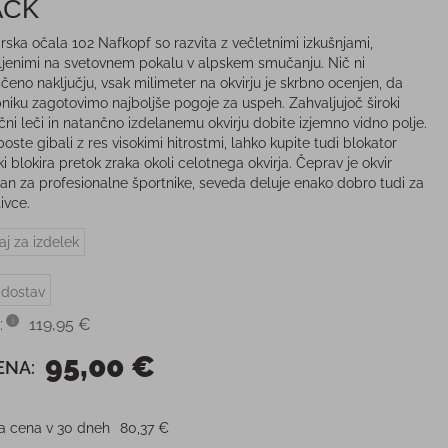
ACK
ska očala 102 Nafkopf so razvita z večletnimi izkušnjami,
ljenimi na svetovnem pokalu v alpskem smučanju. Nič ni
čeno naključju, vsak milimeter na okvirju je skrbno ocenjen, da
niku zagotovimo najboljše pogoje za uspeh. Zahvaljujoč široki
ični leči in natančno izdelanemu okvirju dobite izjemno vidno polje.
oste gibali z res visokimi hitrostmi, lahko kupite tudi blokator
ki blokira pretok zraka okoli celotnega okvirja. Čeprav je okvir
an za profesionalne športnike, seveda deluje enako dobro tudi za
ivce.
aj za izdelek
 dostav
:
119,95 €
95,00 €
ENA:
ja cena v 30 dneh
80,37 €