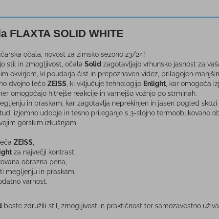
la FLAXTA SOLID WHITE
arska očala, novost za zimsko sezono 23/24!
o stil in zmogljivost, očala
Solid
zagotavljajo vrhunsko jasnost za vaša
nim okvirjem, ki poudarja čist in prepoznaven videz, prilagojen manjši
čno dvojno lečo
ZEISS
, ki vključuje tehnologijo
Enlight
, kar omogoča izj
mer omogočajo hitrejše reakcije in varnejšo vožnjo po strminah.
egljenju in praskam, kar zagotavlja neprekinjen in jasen pogled sko
 tudi izjemno udobje in tesno prileganje s 3-slojno termooblikovano
svojim gorskim izkušnjam.
 leča
ZEISS
,
ight
za največji kontrast,
kovana obrazna pena,
i megljenju in praskam,
dodatno varnost.
d
boste združili stil, zmogljivost in praktičnost ter samozavestno uživ