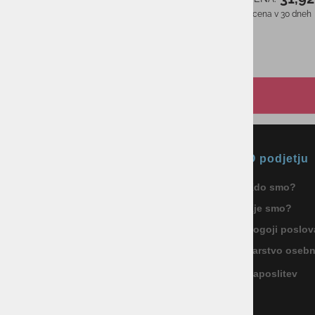
Najnižja cena v 30 dneh
od 90,97 €
Okmal, trgovina, storitve in
O podjetju
proizvodnja d.o.o. Ljubljana
Kdo smo?
ID za DDV: SI85040622
Kje smo?
Celovška cesta 172, 1000 Ljubljana
+386 1 5133 480
Pogoji poslov
info@okmal.si
Varstvo oseb
Zaposlitev
P.E.: As Sport Outlet
Celovška cesta 172, 1000 Ljubljana