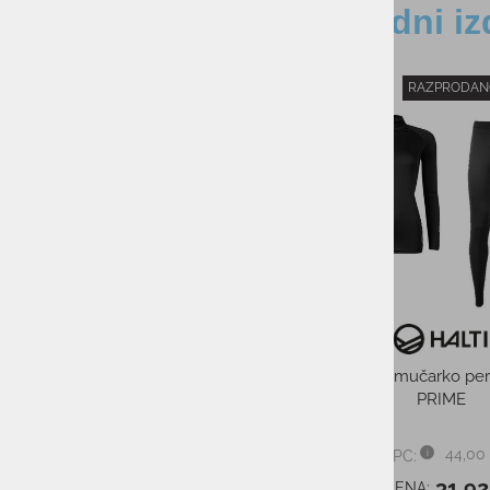
Sorodni iz
-11%
-16%
Moške smučarske r
REUSCH LOUIS R-T
74,95
PMPC:
63,0
AS CENA:
Najnižja cena v 30 dneh
Otroški smučarski čevlji ELAN
BLOOM 1 25/26
od 129,95 €
PMPC:
od 116,00 €
AS CENA: