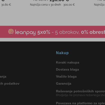
Nakup
Koraki nakupa
Dostava blaga
anja
Vračilo blaga
nih podatkov
Garancija
Reševanje potrošniških sporo
(Podjetje ne priznava nobenega izva
Povezava na platformo za sple