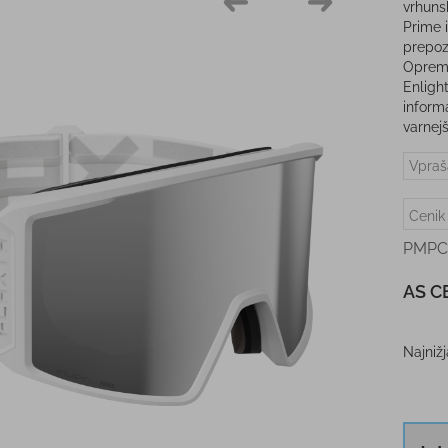
vrhuns
Prime i
prepoz
Opreml
Enlight
informa
varnej
Vpraš
Cenik
PMPC
AS C
Najniž