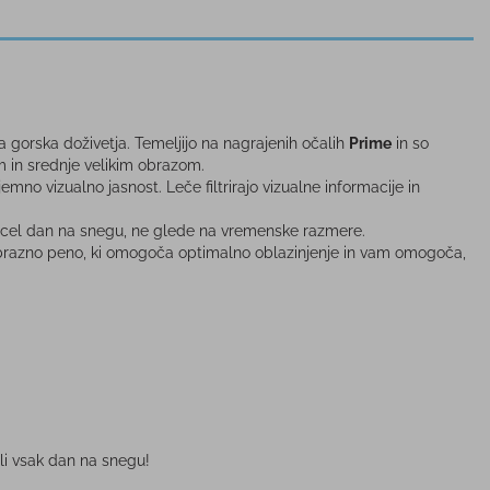
 gorska doživetja. Temeljijo na nagrajenih očalih
Prime
in so
m in srednje velikim obrazom.
emno vizualno jasnost. Leče filtrirajo vizualne informacije in
zi cel dan na snegu, ne glede na vremenske razmere.
 obrazno peno, ki omogoča optimalno oblazinjenje in vam omogoča,
ali vsak dan na snegu!