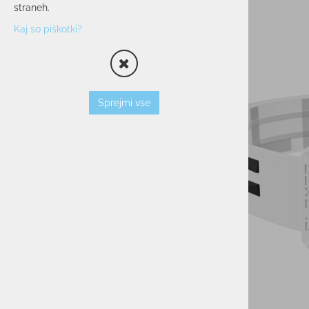
straneh.
OPREMA
Kaj so piškotki?
SMUČARSKI ČEVLJI
ČELADE
OČALA
PALICE
Sprejmi vse
VLOŽKI
ZAŠČITNI JOPIČI
TORBE/NAHRBTNIKI
VEZI
KOŽE
TERMOVKE
NARAMNICE
TEK/TRENING
PROSTI ČAS
POHODNIŠTVO