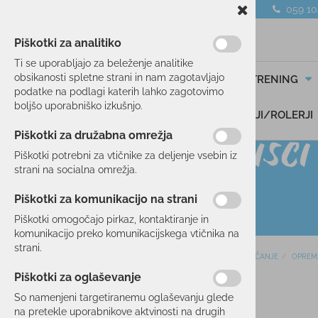
059 1
Piškotki za analitiko
Ti se uporabljajo za beleženje analitike
obsikanosti spletne strani in nam zagotavljajo
SMUČANJE
TEK/TRENING
podatke na podlagi katerih lahko zagotovimo
boljšo uporabniško izkušnjo.
DARILNI BONI
SKIROJI/ROLERJI
Piškotki za družabna omrežja
Piškotki potrebni za vtičnike za deljenje vsebin iz
strani na socialna omrežja.
Piškotki za komunikacijo na strani
Piškotki omogočajo pirkaz, kontaktiranje in
komunikacijo preko komunikacijskega vtičnika na
strani.
Domov
SMUČANJE
OPREM
SMUČANJE
Piškotki za oglaševanje
SMUČI
21 %
So namenjeni targetiranemu oglaševanju glede
OBLAČILA
na pretekle uporabnikove aktvinosti na drugih