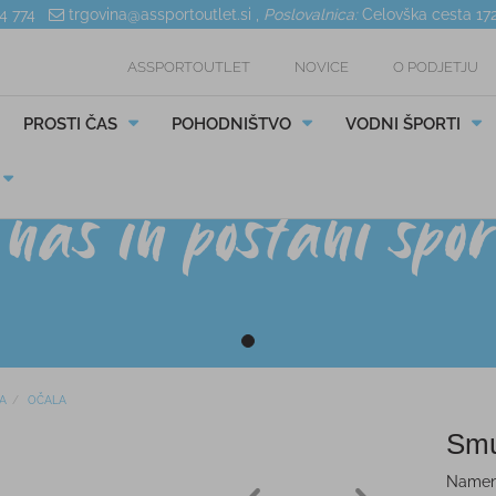
04 774
trgovina@assportoutlet.si
,
Poslovalnica:
Celovška cesta 17
ASSPORTOUTLET
NOVICE
O PODJETJU
PROSTI ČAS
POHODNIŠTVO
VODNI ŠPORTI
A
OČALA
Smu
Namenje