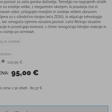
ko jasnost za vaša gorska doživetja. Temeljijo na nagrajenih očalih
n so srednje velike, z elegantnim okvirjem, ki poudarja čist in
naven videz, prilagojen manjšim in srednje velikim obrazom.
jena so s cilindrično dvojno lečo ZEISS, ki vključuje tehnologijo
, kar omogoča izjemno vizualno jasnost. Leče filtrirajo vizualne
cije in povečujejo kontrast, s čimer omogočajo hitrejše reakcije in
šo vožnjo po strminah.
aj za izdelek
 dostav
:
119,95 €
95,00 €
ENA:
ja cena v 30 dneh
80,37 €