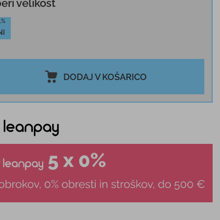
beri velikost
1%
NI
DODAJ V KOŠARICO