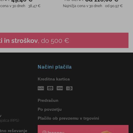
Načini plačila
Kreditna kartica
Predračun
Po povzetju
v
Plačilo ob prevzemu v trgovini
jalca IRPS)
tno reševanje