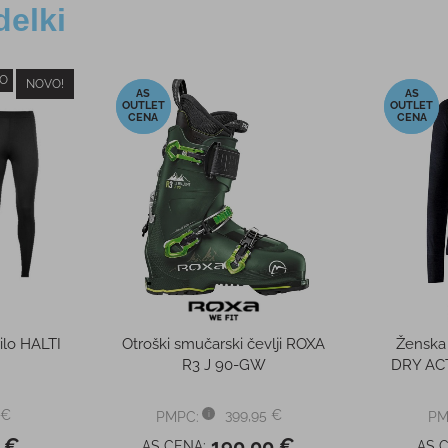
delki
RAZPRODANO
-5%
-20%
okavice
Termo lonček SNOWMONKEY
Ženska 
EX® XT
ENJOYER 0,47L
 €
19,90 €
PMPC:
PM
0 €
19,00 €
AS CENA:
AS 
52,46 €
Najnižja cena v 30 dneh
19,90 €
Najnižja