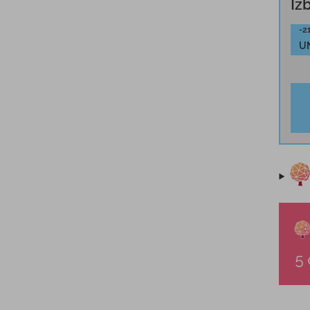
Iz
-2
U