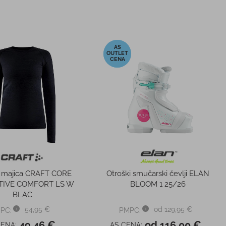
-22%
softshell jakna CRAFT
Otroške smučarske rokavice
WARM TRAIN
REUSCH BEN dress
blue/cherry tomat
89,95 €
36,95 €
PC:
PMPC:
72,00 €
29,00 €
CENA:
AS CENA:
 cena v 30 dneh
89,95 €
Najnižja cena v 30 dneh
25,87 €