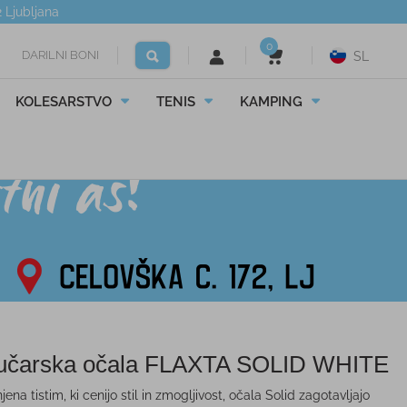
2
Ljubljana
0
DARILNI BONI
SL
KOLESARSTVO
TENIS
KAMPING
čarska očala FLAXTA SOLID WHITE
na tistim, ki cenijo stil in zmogljivost, očala Solid zagotavljajo