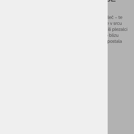
JERRY
Udobje, fleksibilnost, ergonomija, kakovost okvirja in leč – te
lastnosti so sopomenka za Cébé. Očala Cébé, rojene v srcu
gorovja Jura v Franciji, so že od samega začetka nosili plezalci
in raziskovalci ledenikov. Znamka Cébé je bila vedno blizu
profesionalnim športnikom, svetovno priznana pa je postala
zaradi izdelkov, ki so prilagojeni najbolj ekstremnim
vremenskim razmeram.
Vprašaj za izdelek
Cenik dostav
PMPC:
29,95 €
21,00 €
AS CENA:
Najnižja cena v 30 dneh
20,07 €