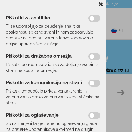
Telefon:
059 104 774
Poslovalnica:
Celovška cesta 172
NOVICE
O PODJETJU
DARILNI BONI
Piškotki za analitiko
Ti se uporabljajo za beleženje analitike
0
SL
obsikanosti spletne strani in nam zagotavljajo
podatke na podlagi katerih lahko zagotovimo
boljšo uporabniško izkušnjo.
Piškotki za družabna omrežja
Piškotki potrebni za vtičnike za deljenje vsebin iz
strani na socialna omrežja.
Piškotki za komunikacijo na strani
Domov
SMUČANJE
OPREMA
OČALA
Piškotki omogočajo pirkaz, kontaktiranje in
30 %
komunikacijo preko komunikacijskega vtičnika na
strani.
Piškotki za oglaševanje
So namenjeni targetiranemu oglaševanju glede
na pretekle uporabnikove aktvinosti na drugih