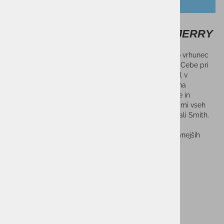
OPIS IZDELKA
Otroška smučarska očala CEBE JERRY
Otroška smučarska očala
Jerry CBG121
predstavljajo vrhunec
več desetletij strokovnega znanja in izkušenj znamke Cebe pri
proizvodnji, testiranju in izboljševanju smučarskih očal v
sodelovanju s profesionalnimi športniki. Aerodinamična
geometrija okvirja zagotavlja neprekosljivo vidno polje in
omogoča znamki Cebe popolno združljivost s čeladami vseh
glavnih proizvajalcev, vključno z Bolle, Giro, Anon, K2 ali Smith.
Integrirani izpušni ventilatorji zagotavljajo
vrhunsko
prezračevanje brez rosenja
celo v najzahtevnejših
pogojih.
CAT S3
Sorodni izdelki
NOVO!