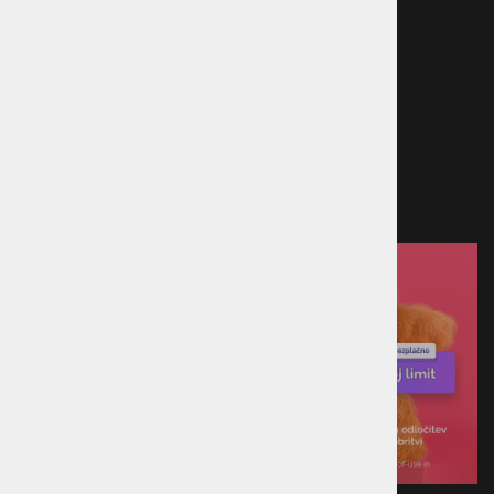
Načini plačila
Kreditna kartica
Predračun
Po povzetju
Plačilo ob prevzemu v trgovini