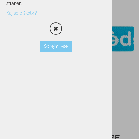
straneh.
Kaj so piškotki?
Sprejmi vse
Otroška smučarska očala CEBE